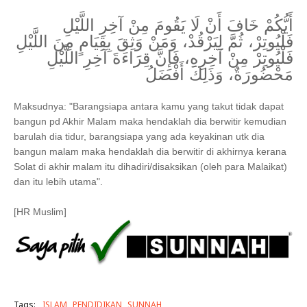
أَيُّكُمْ خَافَ أَنْ لَا يَقُومَ مِنْ آخِرِ اللَّيْلِ
فَلْيُوتِرْ، ثُمَّ لِيَرْقُدْ، وَمَنْ وَثِقَ بِقِيَامٍ مِنَ اللَّيْلِ
فَلْيُوتِرْ مِنْ آخِرِهِ، فَإِنَّ قِرَاءَةَ آخِرِ اللَّيْلِ
مَحْضُورَةٌ، وَذَلِكَ أَفْضَلُ
Maksudnya: "Barangsiapa antara kamu yang takut tidak dapat
bangun pd Akhir Malam maka hendaklah dia berwitir kemudian
barulah dia tidur, barangsiapa yang ada keyakinan utk dia
bangun malam maka hendaklah dia berwitir di akhirnya kerana
Solat di akhir malam itu dihadiri/disaksikan (oleh para Malaikat)
dan itu lebih utama".
[HR Muslim]
Tags:
ISLAM
PENDIDIKAN
SUNNAH