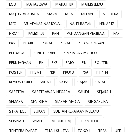
LGBT
MAHASISWA
MAHATHIR
MAJLIS ILMU
MAJLIS RAJA-RAJA
MAZA
MCA
MELAYU
MERDEKA
MIC
MUAFAKAT NASIONAL
NAJIB RAZAK
NIK AZIZ
NRC11
PALESTIN
PAN
PANDANGAN PERIBADI
PAP
PAS
PBAKL
PBBM
PDRM
PELANCONGAN
PELBAGAI
PENDIDIKAN
PENYIMPAN MOHOR
PERNIAGAAN
PH
PKR
PMO
PN
POLITIK
POSTER
PPSMI
PRK
PRU13
PSA
PTPTN
REVIEW BUKU
SABAH
SAINS
SAJAK
SALAF
SASTERA
SASTERAWAN NEGARA
SAUDI
SEJARAH
SEMASA
SENIBINA
SIARAN MEDIA
SINGAPURA
STRATEGI
SUKAN
SULTAN KERAJAAN MELAYU
SUNNAH
SYIAH
TABUNG HAJI
TEKNOLOGI
TENTERA DARAT
TITAH SULTAN
TOKOH
TPPA
UFB