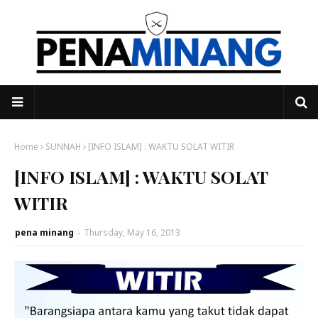
Home
SUNNAH
[INFO ISLAM] : WAKTU SOLAT WITIR
[INFO ISLAM] : WAKTU SOLAT
WITIR
pena minang
-
Thursday, May 16, 2013