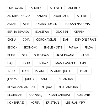
1MALAYSIA
1SEKOLAH
AKTIVITI
AMERIKA
ANTARABANGSA
ANWAR
ARAB SAUDI
ARTIKEL
ASEAN
ATM
AZMAN HUSSIN
BARISAN NASIONAL
BERITA SEMASA
BIASISWA
CELOTEH
CERPEN
CHINA
CINA
CORONAVIRUS
DAP
DEMONSTRASI
EBOOK
EKONOMI
ENGLISH SITE
FATWA
FELDA
FILEM
GRS
GURINDAM
HADI AWANG
HADIS
HAJI
HUDUD
IBN BAZ
IMAM HASAN AL BASRI
INDIA
IRAN
ISLAM
ISLAMICQUOTES
ISRAEL
JENAYAH
JOHOR
KAMPUS
KELANTAN
KENYATAAN AKHBAR
KERJAYA
KESELAMATAN
KESIHATAN
KHAWARIJ
KISAH SAHABAT
KOMUNIS
KONSPIRASI
KOREA
KRISTIAN
LEE KUAN YEW