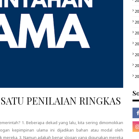
2
2
2
2
2
2
2
2
So
 SATU PENILAIAN RINGKAS
emerintah? 1. Beberapa dekad yang lalu, kita sering dimomokkan
ogan kepimpinan ulama ini dijadikan bahan atau modal oleh
tik mereka. 3. Namun adakah benar slogan yang digunakan mereka