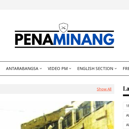
ANTARABANGSA
VIDEO PM
ENGLISH SECTION
FR
L
Show All
1
A
A