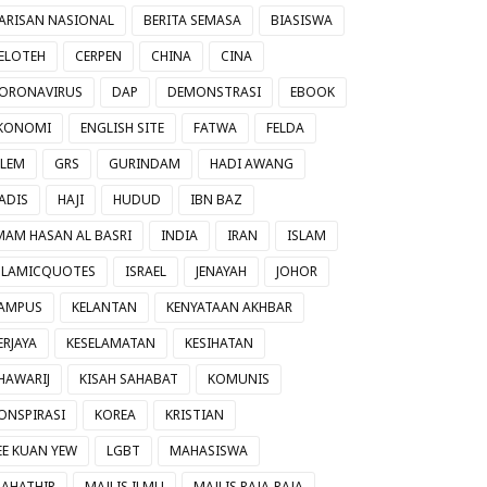
ARISAN NASIONAL
BERITA SEMASA
BIASISWA
ELOTEH
CERPEN
CHINA
CINA
ORONAVIRUS
DAP
DEMONSTRASI
EBOOK
KONOMI
ENGLISH SITE
FATWA
FELDA
ILEM
GRS
GURINDAM
HADI AWANG
ADIS
HAJI
HUDUD
IBN BAZ
MAM HASAN AL BASRI
INDIA
IRAN
ISLAM
SLAMICQUOTES
ISRAEL
JENAYAH
JOHOR
AMPUS
KELANTAN
KENYATAAN AKHBAR
ERJAYA
KESELAMATAN
KESIHATAN
HAWARIJ
KISAH SAHABAT
KOMUNIS
ONSPIRASI
KOREA
KRISTIAN
EE KUAN YEW
LGBT
MAHASISWA
AHATHIR
MAJLIS ILMU
MAJLIS RAJA-RAJA