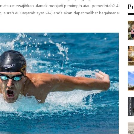
P
n atau mewajibkan ulamak menjadi pemimpin atau pemerintah? 4.
an, surah AL Baqarah ayat 247, anda akan dapat melihat bagaimana