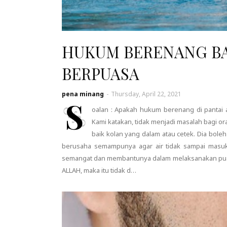
HUKUM BERENANG BA
BERPUASA
pena minang
-
Thursday, April 22, 2021
S
oalan : Apakah hukum berenang di pantai 
Kami katakan, tidak menjadi masalah bagi o
baik kolan yang dalam atau cetek. Dia bol
berusaha semampunya agar air tidak sampai masu
semangat dan membantunya dalam melaksanakan pua
ALLAH, maka itu tidak d…