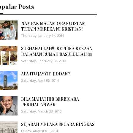
opular Posts
NAMPAK MACAM ORANG ISLAM
TETAPI MEREKA NI KRISTIAN!
Thursday, January 14, 2016
SUBHANALLAH!!! REPLIKA REKAAN
DALAMAN RUMAH RASULULLAH ﷺ
Saturday, February 08, 2014
APA ITU JAYYID JIDDAN?
Saturday, April 05, 2014
BILA MAHATHIR BERBICARA
PERIHAL ANWAR.
Saturday, March 23, 2013
SEJARAH MELAKA SECARA RINGKAS
Friday, August 01, 2014