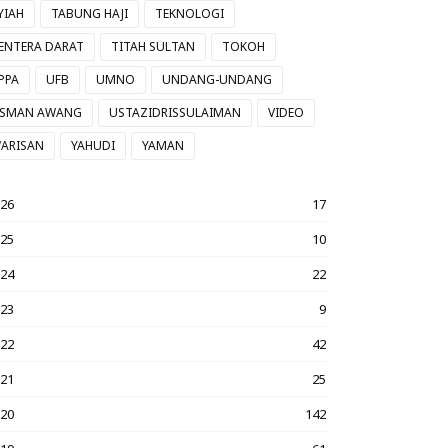
YIAH
TABUNG HAJI
TEKNOLOGI
ENTERA DARAT
TITAH SULTAN
TOKOH
PPA
UFB
UMNO
UNDANG-UNDANG
SMAN AWANG
USTAZIDRISSULAIMAN
VIDEO
ARISAN
YAHUDI
YAMAN
026
17
025
10
024
22
023
9
022
42
021
25
020
142