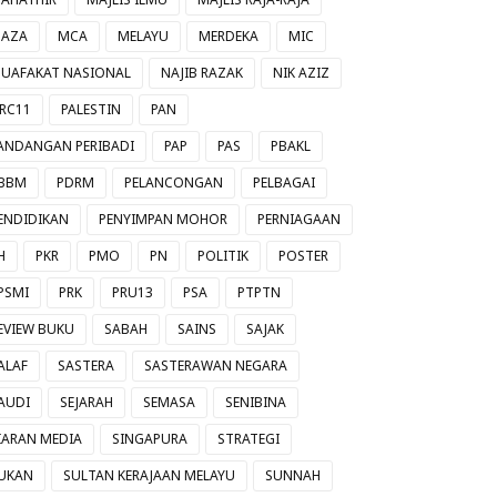
AZA
MCA
MELAYU
MERDEKA
MIC
UAFAKAT NASIONAL
NAJIB RAZAK
NIK AZIZ
RC11
PALESTIN
PAN
ANDANGAN PERIBADI
PAP
PAS
PBAKL
BBM
PDRM
PELANCONGAN
PELBAGAI
ENDIDIKAN
PENYIMPAN MOHOR
PERNIAGAAN
H
PKR
PMO
PN
POLITIK
POSTER
PSMI
PRK
PRU13
PSA
PTPTN
EVIEW BUKU
SABAH
SAINS
SAJAK
ALAF
SASTERA
SASTERAWAN NEGARA
AUDI
SEJARAH
SEMASA
SENIBINA
IARAN MEDIA
SINGAPURA
STRATEGI
UKAN
SULTAN KERAJAAN MELAYU
SUNNAH