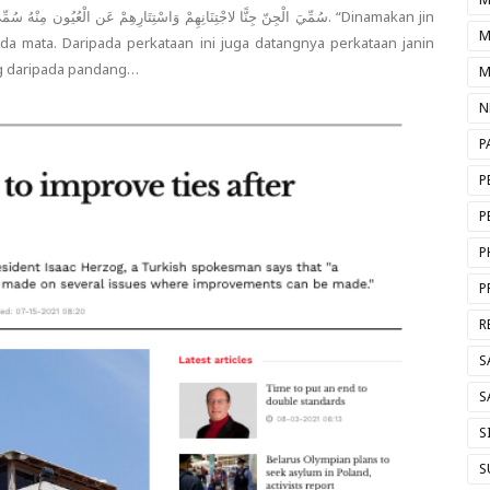
M
ada mata. Daripada perkataan ini juga datangnya perkataan janin
ng daripada pandang…
M
N
P
P
P
P
P
R
S
S
S
S