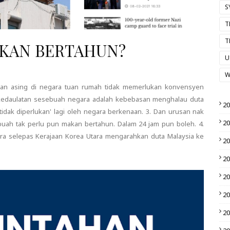
S
T
T
KAN BERTAHUN?
U
W
aan asing di negara tuan rumah tidak memerlukan konvensyen
k kedaulatan sesebuah negara adalah kebebasan menghalau duta
2
idak diperlukan' lagi oleh negara berkenaan. 3. Dan urusan nak
2
uah tak perlu pun makan bertahun. Dalam 24 jam pun boleh. 4.
ra selepas Kerajaan Korea Utara mengarahkan duta Malaysia ke
2
2
2
2
2