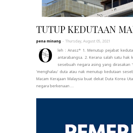
TUTUP KEDUTAAN MA
pena minang
-
Thursday, August 05, 2021
O
leh : Anasz* 1. Menutup pejabat kedut
antarabangsa. 2. Kerana salah satu ha
sesebuah negara asing yang dirasakan 't
'menghalau' duta atau nak menutup kedutaan seseb
Macam Kerajaan Malaysia buat dekat Duta Korea Uta
negara berkenaan …