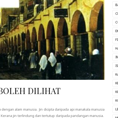
B
C
C
E
F
H
I
I
K
K
 BOLEH DILIHAT
K
K
za dengan alam manusia. Jin dicipta daripada api manakala manusia
L
Kerana jin terlindung dan tertutup daripada pandangan manusia.
M