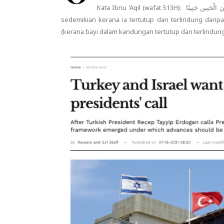
Kata Ibnu ‘Aqil (wafat 513H): سُمِّيَ ‌الْجِنّ جِنًّا لاجْتِنَانِهِمْ وَاسْتِتَارِهِمْ عَن الْعُيُون مِنْهُ سُمِّيَ الْجَنِين جَنِينًا. “Dinamakan jin
sedemikian kerana ia tertutup dan terlindung darip
(kerana bayi dalam kandungan tertutup dan terlindu