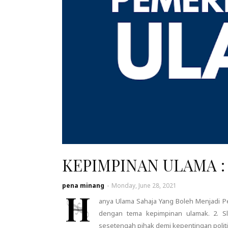
KEPIMPINAN ULAMA :
pena minang
-
Monday, June 28, 2021
H
anya Ulama Sahaja Yang Boleh Menjadi P
dengan tema kepimpinan ulamak. 2. Sl
sesetengah pihak demi kepentingan poli