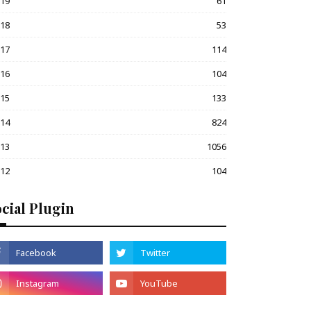
019
61
018
53
017
114
016
104
015
133
014
824
013
1056
012
104
cial Plugin