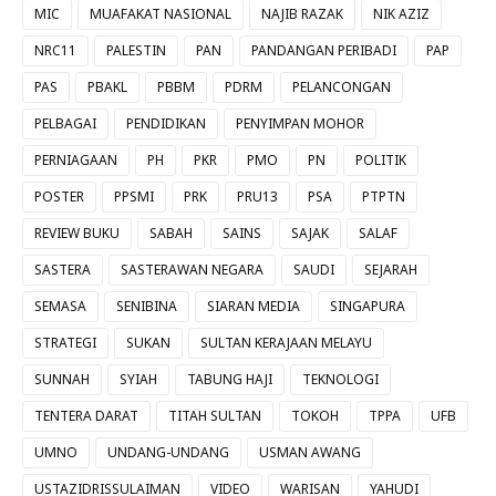
MIC
MUAFAKAT NASIONAL
NAJIB RAZAK
NIK AZIZ
NRC11
PALESTIN
PAN
PANDANGAN PERIBADI
PAP
PAS
PBAKL
PBBM
PDRM
PELANCONGAN
PELBAGAI
PENDIDIKAN
PENYIMPAN MOHOR
PERNIAGAAN
PH
PKR
PMO
PN
POLITIK
POSTER
PPSMI
PRK
PRU13
PSA
PTPTN
REVIEW BUKU
SABAH
SAINS
SAJAK
SALAF
SASTERA
SASTERAWAN NEGARA
SAUDI
SEJARAH
SEMASA
SENIBINA
SIARAN MEDIA
SINGAPURA
STRATEGI
SUKAN
SULTAN KERAJAAN MELAYU
SUNNAH
SYIAH
TABUNG HAJI
TEKNOLOGI
TENTERA DARAT
TITAH SULTAN
TOKOH
TPPA
UFB
UMNO
UNDANG-UNDANG
USMAN AWANG
USTAZIDRISSULAIMAN
VIDEO
WARISAN
YAHUDI