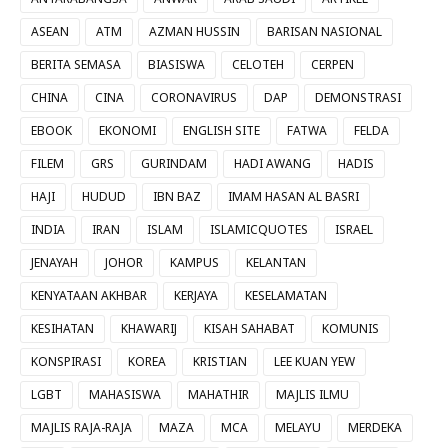
ASEAN
ATM
AZMAN HUSSIN
BARISAN NASIONAL
BERITA SEMASA
BIASISWA
CELOTEH
CERPEN
CHINA
CINA
CORONAVIRUS
DAP
DEMONSTRASI
EBOOK
EKONOMI
ENGLISH SITE
FATWA
FELDA
FILEM
GRS
GURINDAM
HADI AWANG
HADIS
HAJI
HUDUD
IBN BAZ
IMAM HASAN AL BASRI
INDIA
IRAN
ISLAM
ISLAMICQUOTES
ISRAEL
JENAYAH
JOHOR
KAMPUS
KELANTAN
KENYATAAN AKHBAR
KERJAYA
KESELAMATAN
KESIHATAN
KHAWARIJ
KISAH SAHABAT
KOMUNIS
KONSPIRASI
KOREA
KRISTIAN
LEE KUAN YEW
LGBT
MAHASISWA
MAHATHIR
MAJLIS ILMU
MAJLIS RAJA-RAJA
MAZA
MCA
MELAYU
MERDEKA