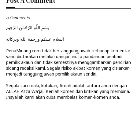
Post A Comment
0 Comments
بِسْمِ اللَّهِ الرَّحْمَنِ الرَّحِيم
السلام عليكم ورحمة الله وبركاته
PenaMinang.com tidak bertanggungjawab terhadap komentar
yang diutarakan melalui ruangan ini. Ia pandangan peribadi
pemilik akaun dan tidak semestinya menggambarkan pendirian
sidang redaksi kami. Segala risiko akibat komen yang disiarkan
menjadi tanggungjawab pemilik akaun sendiri.
Segala caci maki, kutukan, fitnah adalah antara anda dengan
ALLAH Azza Wa'jal. Berilah komen dan kritikan yang membina.
Insyallah kami akan cuba membalas komen-komen anda.