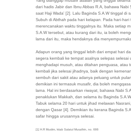
Yang dianggap musafir adalah yang tinggal selama
dari hadis Jabir dan Ibnu Abbas R.A, bahawa Nabi 
saat Haji Wada' [2]. Lalu Baginda S.A.W tinggal di 
Subuh di Abthah pada hari kelapan. Pada hari-hari
merencanakan waktu tinggalnya itu. Maka setiap m
S.A.W tersebut, atau kurang dari itu, ia boleh me
lama dari itu, maka hendaknya dia menyempurnakan s
Adapun orang yang tinggal lebih dari empat hari 
segera kembali ke tempat asalnya selepas selesai 
menghadapi musuh, atau ditahan penguasa, atau te
kembali jika selesai jihadnya, baik dengan kemena
sembuh dari sakit atau adanya peluang untuk pulan
demikian ini termasuk musafir, dia boleh mengqasa
lama. Hal ini berdasarkan riwayat, bahawa Nabi S.
penaklukan Makkah, dan selama itu Baginda S.A.W 
Tabuk selama 20 hari untuk jihad melawan Nasrani
dengan Qasar [4]. Demikian itu kerana Baginda S.A
safar hingga urusannya selesai.
[
1] H.R Muslim, kitab Salatul Musafirin, no. 686