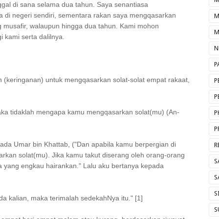
nggal di sana selama dua tahun. Saya senantiasa
a di negeri sendiri, sementara rakan saya mengqasarkan
M
 musafir, walaupun hingga dua tahun. Kami mohon
M
kami serta dalilnya.
N
P
 (keringanan) untuk mengqasarkan solat-solat empat rakaat,
P
P
maka tidaklah mengapa kamu mengqasarkan solat(mu) (An-
P
P
ada Umar bin Khattab, ("Dan apabila kamu berpergian di
R
an solat(mu). Jika kamu takut diserang oleh orang-orang
S
pa yang engkau hairankan." Lalu aku bertanya kepada
S
S
 kalian, maka terimalah sedekahNya itu." [1]
S