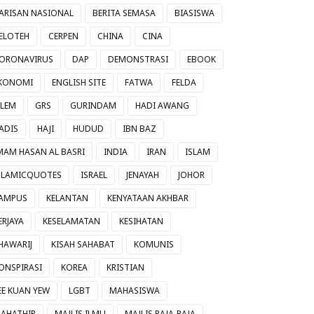
ARISAN NASIONAL
BERITA SEMASA
BIASISWA
ELOTEH
CERPEN
CHINA
CINA
ORONAVIRUS
DAP
DEMONSTRASI
EBOOK
KONOMI
ENGLISH SITE
FATWA
FELDA
ILEM
GRS
GURINDAM
HADI AWANG
ADIS
HAJI
HUDUD
IBN BAZ
MAM HASAN AL BASRI
INDIA
IRAN
ISLAM
SLAMICQUOTES
ISRAEL
JENAYAH
JOHOR
AMPUS
KELANTAN
KENYATAAN AKHBAR
ERJAYA
KESELAMATAN
KESIHATAN
HAWARIJ
KISAH SAHABAT
KOMUNIS
ONSPIRASI
KOREA
KRISTIAN
EE KUAN YEW
LGBT
MAHASISWA
AHATHIR
MAJLIS ILMU
MAJLIS RAJA-RAJA