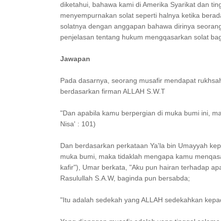
diketahui, bahawa kami di Amerika Syarikat dan ti
menyempurnakan solat seperti halnya ketika berad
solatnya dengan anggapan bahawa dirinya seorang
penjelasan tentang hukum mengqasarkan solat bagi 
Jawapan
Pada dasarnya, seorang musafir mendapat rukhsah
berdasarkan firman ALLAH S.W.T
"Dan apabila kamu berpergian di muka bumi ini, 
Nisa' : 101)
Dan berdasarkan perkataan Ya'la bin Umayyah kep
muka bumi, maka tidaklah mengapa kamu menqasark
kafir"), Umar berkata, "Aku pun hairan terhadap a
Rasulullah S.A.W, baginda pun bersabda;
"Itu adalah sedekah yang ALLAH sedekahkan kepada