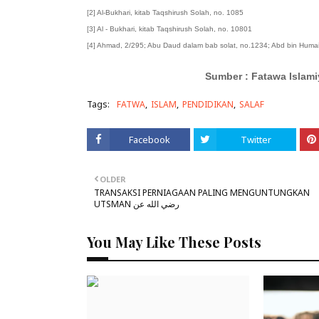
[2] Al-Bukhari, kitab Taqshirush Solah, no. 1085
[3] Al - Bukhari, kitab Taqshirush Solah, no. 10801
[4] Ahmad, 2/295; Abu Daud dalam bab solat, no.1234; Abd bin Humai
Sumber : Fatawa Islami
Tags:
FATWA
ISLAM
PENDIDIKAN
SALAF
Facebook
Twitter
OLDER
TRANSAKSI PERNIAGAAN PALING MENGUNTUNGKAN
UTSMAN رضي الله عن
You May Like These Posts