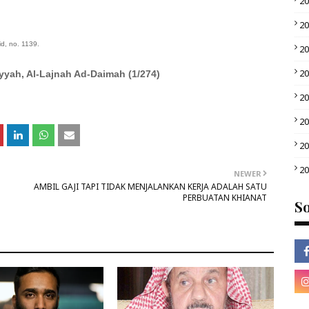
2
2
d, no. 1139.
2
2
yyah, Al-Lajnah Ad-Daimah (1/274)
2
2
2
2
NEWER
AMBIL GAJI TAPI TIDAK MENJALANKAN KERJA ADALAH SATU
PERBUATAN KHIANAT
So