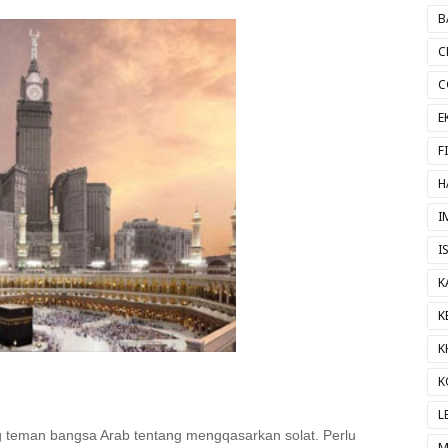
B
C
C
E
F
H
I
I
K
K
K
K
L
 teman bangsa Arab tentang mengqasarkan solat. Perlu
M