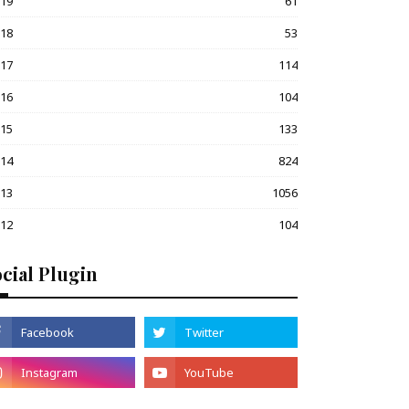
019
61
018
53
017
114
016
104
015
133
014
824
013
1056
012
104
cial Plugin