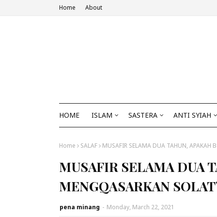
Home
About
HOME
ISLAM
SASTERA
ANTI SYIAH
Home
SALAF
MUSAFIR SELAMA DUA TAHUN, APAKAH 
MUSAFIR SELAMA DUA 
MENGQASARKAN SOLAT
pena minang
-
Monday, March 22, 2021