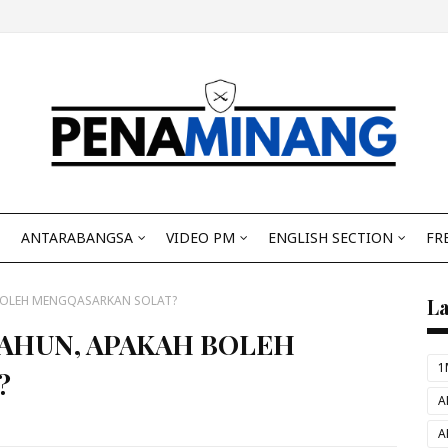
ANTARABANGSA
VIDEO PM
ENGLISH SECTION
FR
BOLEH MENGQASARKAN SOLAT?
L
TAHUN, APAKAH BOLEH
1
?
A
A