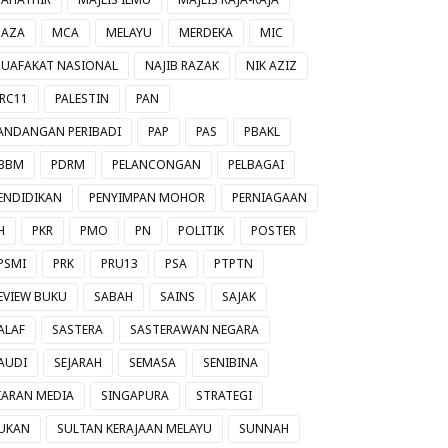
AZA
MCA
MELAYU
MERDEKA
MIC
UAFAKAT NASIONAL
NAJIB RAZAK
NIK AZIZ
RC11
PALESTIN
PAN
ANDANGAN PERIBADI
PAP
PAS
PBAKL
BBM
PDRM
PELANCONGAN
PELBAGAI
ENDIDIKAN
PENYIMPAN MOHOR
PERNIAGAAN
H
PKR
PMO
PN
POLITIK
POSTER
PSMI
PRK
PRU13
PSA
PTPTN
EVIEW BUKU
SABAH
SAINS
SAJAK
ALAF
SASTERA
SASTERAWAN NEGARA
AUDI
SEJARAH
SEMASA
SENIBINA
IARAN MEDIA
SINGAPURA
STRATEGI
UKAN
SULTAN KERAJAAN MELAYU
SUNNAH