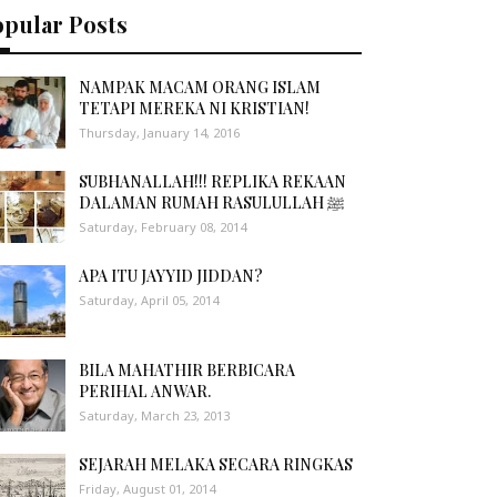
opular Posts
NAMPAK MACAM ORANG ISLAM
TETAPI MEREKA NI KRISTIAN!
Thursday, January 14, 2016
SUBHANALLAH!!! REPLIKA REKAAN
DALAMAN RUMAH RASULULLAH ﷺ
Saturday, February 08, 2014
APA ITU JAYYID JIDDAN?
Saturday, April 05, 2014
BILA MAHATHIR BERBICARA
PERIHAL ANWAR.
Saturday, March 23, 2013
SEJARAH MELAKA SECARA RINGKAS
Friday, August 01, 2014