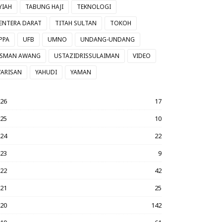
YIAH
TABUNG HAJI
TEKNOLOGI
ENTERA DARAT
TITAH SULTAN
TOKOH
PPA
UFB
UMNO
UNDANG-UNDANG
SMAN AWANG
USTAZIDRISSULAIMAN
VIDEO
ARISAN
YAHUDI
YAMAN
026
17
025
10
024
22
023
9
022
42
021
25
020
142