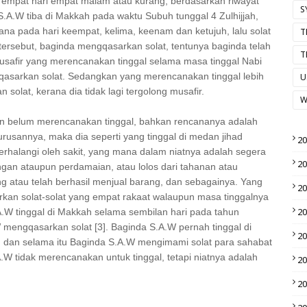
 empat hari empat malam atau kurang, berdasarkan riwayat
S
S.A.W tiba di Makkah pada waktu Subuh tunggal 4 Zulhijjah,
sana pada hari keempat, kelima, keenam dan ketujuh, lalu solat
T
 tersebut, baginda mengqasarkan solat, tentunya baginda telah
T
usafir yang merencanakan tinggal selama masa tinggal Nabi
ngqasarkan solat. Sedangkan yang merencanakan tinggal lebih
U
olat, kerana dia tidak lagi tergolong musafir.
W
dan belum merencanakan tinggal, bahkan rencananya adalah
urusannya, maka dia seperti yang tinggal di medan jihad
2
rhalangi oleh sakit, yang mana dalam niatnya adalah segera
2
ngan ataupun perdamaian, atau lolos dari tahanan atau
g atau telah berhasil menjual barang, dan sebagainya. Yang
2
rkan solat-solat yang empat rakaat walaupun masa tinggalnya
2
A.W tinggal di Makkah selama sembilan hari pada tahun
mengqasarkan solat [3]. Baginda S.A.W pernah tinggal di
2
, dan selama itu Baginda S.A.W mengimami solat para sahabat
.W tidak merencanakan untuk tinggal, tetapi niatnya adalah
2
2