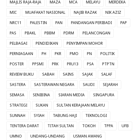
MAJLIS RAJA-RAJA
MAZA
MCA
MELAYU
MERDEKA
MIC
MUAFAKAT NASIONAL
NAJIB RAZAK
NIK AZIZ
NRC11
PALESTIN
PAN
PANDANGAN PERIBADI
PAP
PAS
PBAKL
PBBM
PDRM
PELANCONGAN
PELBAGAI
PENDIDIKAN
PENYIMPAN MOHOR
PERNIAGAAN
PH
PKR
PMO
PN
POLITIK
POSTER
PPSMI
PRK
PRU13
PSA
PTPTN
REVIEW BUKU
SABAH
SAINS
SAJAK
SALAF
SASTERA
SASTERAWAN NEGARA
SAUDI
SEJARAH
SEMASA
SENIBINA
SIARAN MEDIA
SINGAPURA
STRATEGI
SUKAN
SULTAN KERAJAAN MELAYU
SUNNAH
SYIAH
TABUNG HAJI
TEKNOLOGI
TENTERA DARAT
TITAH SULTAN
TOKOH
TPPA
UFB
UMNO
UNDANG-UNDANG
USMAN AWANG