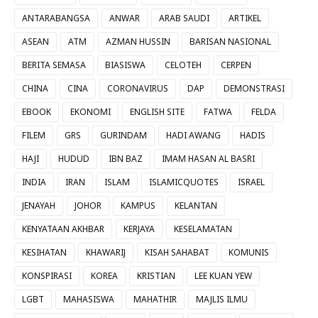
ANTARABANGSA
ANWAR
ARAB SAUDI
ARTIKEL
ASEAN
ATM
AZMAN HUSSIN
BARISAN NASIONAL
BERITA SEMASA
BIASISWA
CELOTEH
CERPEN
CHINA
CINA
CORONAVIRUS
DAP
DEMONSTRASI
EBOOK
EKONOMI
ENGLISH SITE
FATWA
FELDA
FILEM
GRS
GURINDAM
HADI AWANG
HADIS
HAJI
HUDUD
IBN BAZ
IMAM HASAN AL BASRI
INDIA
IRAN
ISLAM
ISLAMICQUOTES
ISRAEL
JENAYAH
JOHOR
KAMPUS
KELANTAN
KENYATAAN AKHBAR
KERJAYA
KESELAMATAN
KESIHATAN
KHAWARIJ
KISAH SAHABAT
KOMUNIS
KONSPIRASI
KOREA
KRISTIAN
LEE KUAN YEW
LGBT
MAHASISWA
MAHATHIR
MAJLIS ILMU