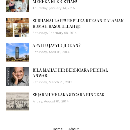
MEREKA NI KRISTIAN!
Thursday, January 14, 2016
SUBHANALLAH!!! REPLIKA REKAAN DALAMAN
RUMAH RASULULLAH ﷺ
Saturday, February 08, 2014
APA ITU JAYYID JIDDAN?
Saturday, April 05, 2014
BILA MAHATHIR BERBICARA PERIHAL
ANWAR.
Saturday, March 23, 2013
SEJARAH MELAKA SECARA RINGKAS
Friday, August 01, 2014
Home
About