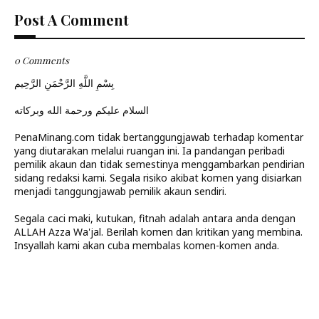
Post A Comment
0 Comments
بِسْمِ اللَّهِ الرَّحْمَنِ الرَّحِيم
السلام عليكم ورحمة الله وبركاته
PenaMinang.com tidak bertanggungjawab terhadap komentar
yang diutarakan melalui ruangan ini. Ia pandangan peribadi
pemilik akaun dan tidak semestinya menggambarkan pendirian
sidang redaksi kami. Segala risiko akibat komen yang disiarkan
menjadi tanggungjawab pemilik akaun sendiri.
Segala caci maki, kutukan, fitnah adalah antara anda dengan
ALLAH Azza Wa'jal. Berilah komen dan kritikan yang membina.
Insyallah kami akan cuba membalas komen-komen anda.