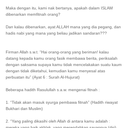
Maka dengan itu, kami nak bertanya, apakah dalam ISLAM
dibenarkan memfitnah orang?
Dan kalau dibenarkan, ayat ALLAH mana yang dia pegang, dan
hadis nabi yang mana yang beliau jadikan sandaran???
Firman Allah s.w.t. “Hai orang-orang yang beriman! kalau
datang kepada kamu orang fasik membawa berita, periksalah
dengan saksama supaya kamu tidak mencelakakan suatu kaum
dengan tidak diketahui, kemudian kamu menyesal atas
perbuatan itu” (Ayat 6 : Surah Al-Hujurat)
Beberapa hadith Rasulullah s.a.w. mengenai fitnah :
1. “Tidak akan masuk syurga pembawa fitnah” (Hadith riwayat
Bukhari dan Muslim)
2. “Yang paling dikasihi oleh Allah di antara kamu adalah :
mereka yang baik akhlak, yang merendahkan sayapnya (diri),