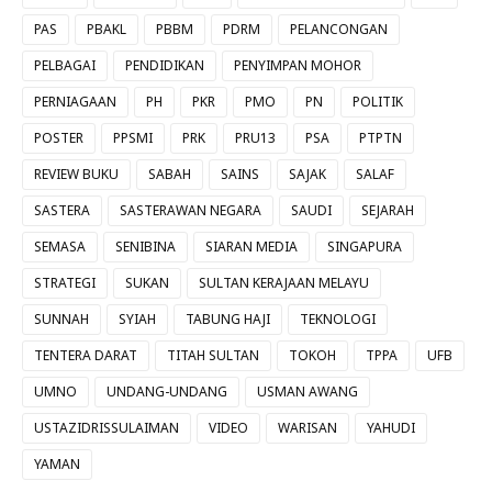
PAS
PBAKL
PBBM
PDRM
PELANCONGAN
PELBAGAI
PENDIDIKAN
PENYIMPAN MOHOR
PERNIAGAAN
PH
PKR
PMO
PN
POLITIK
POSTER
PPSMI
PRK
PRU13
PSA
PTPTN
REVIEW BUKU
SABAH
SAINS
SAJAK
SALAF
SASTERA
SASTERAWAN NEGARA
SAUDI
SEJARAH
SEMASA
SENIBINA
SIARAN MEDIA
SINGAPURA
STRATEGI
SUKAN
SULTAN KERAJAAN MELAYU
SUNNAH
SYIAH
TABUNG HAJI
TEKNOLOGI
TENTERA DARAT
TITAH SULTAN
TOKOH
TPPA
UFB
UMNO
UNDANG-UNDANG
USMAN AWANG
USTAZIDRISSULAIMAN
VIDEO
WARISAN
YAHUDI
YAMAN