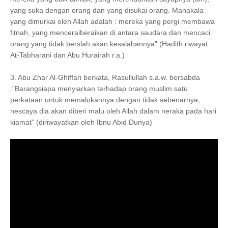
yang suka dengan orang dan yang disukai orang. Manakala
yang dimurkai oleh Allah adalah : mereka yang pergi membawa
fitnah, yang menceraiberaikan di antara saudara dan mencaci
orang yang tidak berslah akan kesalahannya” (Hadith riwayat
At-Tabharani dan Abu Hurairah r.a.)
3. Abu Zhar Al-Ghiffari berkata, Rasullullah s.a.w. bersabda
:”Barangsiapa menyiarkan terhadap orang muslim satu
perkataan untuk memalukannya dengan tidak sebenarnya,
nescaya dia akan diberi malu oleh Allah dalam neraka pada hari
kiamat” (diriwayatkan oleh Ibnu Abid Dunya)