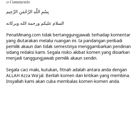
0 Comments
بِسْمِ اللَّهِ الرَّحْمَنِ الرَّحِيم
السلام عليكم ورحمة الله وبركاته
PenaMinang.com tidak bertanggungjawab terhadap komentar
yang diutarakan melalui ruangan ini. Ia pandangan peribadi
pemilik akaun dan tidak semestinya menggambarkan pendirian
sidang redaksi kami. Segala risiko akibat komen yang disiarkan
menjadi tanggungjawab pemilik akaun sendiri.
Segala caci maki, kutukan, fitnah adalah antara anda dengan
ALLAH Azza Wa'jal. Berilah komen dan kritikan yang membina.
Insyallah kami akan cuba membalas komen-komen anda.