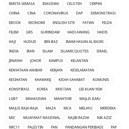
BERITA SEMASA
BIASISWA
CELOTEH
CERPEN
CHINA
CINA
CORONAVIRUS
DAP
DEMONSTRASI
EBOOK
EKONOMI
ENGLISH SITE
FATWA
FELDA
FILEM
GRS
GURINDAM
HADI AWANG
HADIS
HAJI
HUDUD
IBN BAZ
IMAM HASAN AL BASRI
INDIA
IRAN
ISLAM
ISLAMICQUOTES
ISRAEL
JENAYAH
JOHOR
KAMPUS
KELANTAN
KENYATAAN AKHBAR
KERJAYA
KESELAMATAN
KESIHATAN
KHAWARIJ
KISAH SAHABAT
KOMUNIS
KONSPIRASI
KOREA
KRISTIAN
LEE KUAN YEW
LGBT
MAHASISWA
MAHATHIR
MAJLIS ILMU
MAJLIS RAJA-RAJA
MAZA
MCA
MELAYU
MERDEKA
MIC
MUAFAKAT NASIONAL
NAJIB RAZAK
NIK AZIZ
NRC11
PALESTIN
PAN
PANDANGAN PERIBADI
PAP