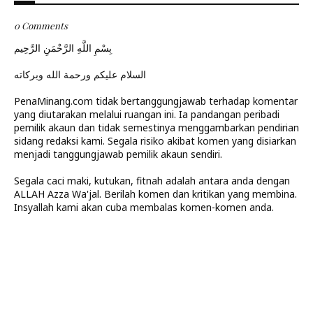
0 Comments
بِسْمِ اللَّهِ الرَّحْمَنِ الرَّحِيم
السلام عليكم ورحمة الله وبركاته
PenaMinang.com tidak bertanggungjawab terhadap komentar
yang diutarakan melalui ruangan ini. Ia pandangan peribadi
pemilik akaun dan tidak semestinya menggambarkan pendirian
sidang redaksi kami. Segala risiko akibat komen yang disiarkan
menjadi tanggungjawab pemilik akaun sendiri.
Segala caci maki, kutukan, fitnah adalah antara anda dengan
ALLAH Azza Wa'jal. Berilah komen dan kritikan yang membina.
Insyallah kami akan cuba membalas komen-komen anda.