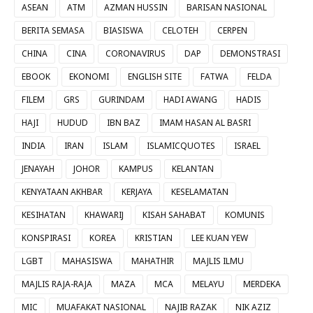
ASEAN
ATM
AZMAN HUSSIN
BARISAN NASIONAL
BERITA SEMASA
BIASISWA
CELOTEH
CERPEN
CHINA
CINA
CORONAVIRUS
DAP
DEMONSTRASI
EBOOK
EKONOMI
ENGLISH SITE
FATWA
FELDA
FILEM
GRS
GURINDAM
HADI AWANG
HADIS
HAJI
HUDUD
IBN BAZ
IMAM HASAN AL BASRI
INDIA
IRAN
ISLAM
ISLAMICQUOTES
ISRAEL
JENAYAH
JOHOR
KAMPUS
KELANTAN
KENYATAAN AKHBAR
KERJAYA
KESELAMATAN
KESIHATAN
KHAWARIJ
KISAH SAHABAT
KOMUNIS
KONSPIRASI
KOREA
KRISTIAN
LEE KUAN YEW
LGBT
MAHASISWA
MAHATHIR
MAJLIS ILMU
MAJLIS RAJA-RAJA
MAZA
MCA
MELAYU
MERDEKA
MIC
MUAFAKAT NASIONAL
NAJIB RAZAK
NIK AZIZ