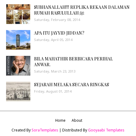
SUBHANALLAH!!! REPLIKA REKAAN DALAMAN
RUMAH RASULULLAH ﷺ
Saturday, February 08, 2014
APA ITU JAYYID JIDDAN?
Saturday, April 05, 2014
BILA MAHATHIR BERBICARA PERIHAL
ANWAR.
Saturday, March 23, 2013
SEJARAH MELAKA SECARA RINGKAS
Friday, August 01, 2014
Home
About
Created By
SoraTemplates
| Distributed By
Gooyaabi Templates