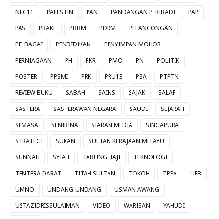
NRC11
PALESTIN
PAN
PANDANGAN PERIBADI
PAP
PAS
PBAKL
PBBM
PDRM
PELANCONGAN
PELBAGAI
PENDIDIKAN
PENYIMPAN MOHOR
PERNIAGAAN
PH
PKR
PMO
PN
POLITIK
POSTER
PPSMI
PRK
PRU13
PSA
PTPTN
REVIEW BUKU
SABAH
SAINS
SAJAK
SALAF
SASTERA
SASTERAWAN NEGARA
SAUDI
SEJARAH
SEMASA
SENIBINA
SIARAN MEDIA
SINGAPURA
STRATEGI
SUKAN
SULTAN KERAJAAN MELAYU
SUNNAH
SYIAH
TABUNG HAJI
TEKNOLOGI
TENTERA DARAT
TITAH SULTAN
TOKOH
TPPA
UFB
UMNO
UNDANG-UNDANG
USMAN AWANG
USTAZIDRISSULAIMAN
VIDEO
WARISAN
YAHUDI