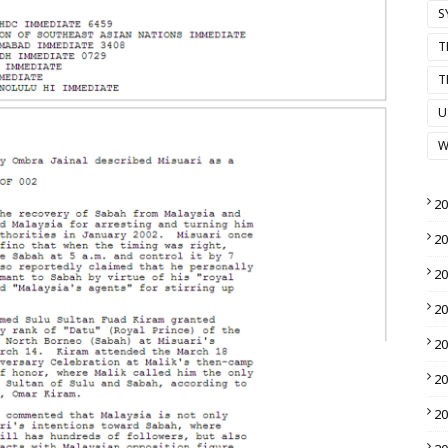
S
T
T
U
W
2
2
2
2
2
2
2