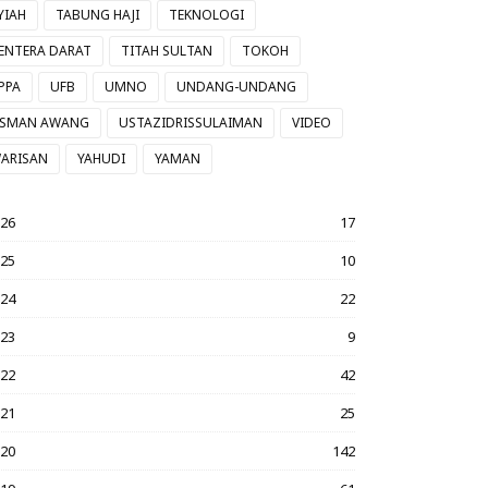
YIAH
TABUNG HAJI
TEKNOLOGI
ENTERA DARAT
TITAH SULTAN
TOKOH
PPA
UFB
UMNO
UNDANG-UNDANG
SMAN AWANG
USTAZIDRISSULAIMAN
VIDEO
ARISAN
YAHUDI
YAMAN
026
17
025
10
024
22
023
9
022
42
021
25
020
142