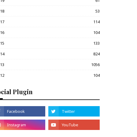
019
61
018
53
017
114
016
104
015
133
014
824
013
1056
012
104
cial Plugin