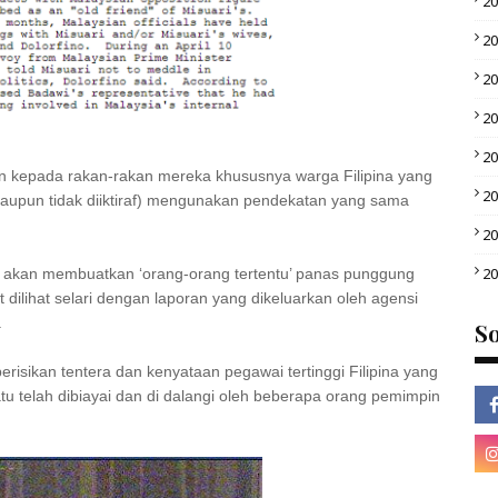
2
2
2
2
2
n kepada rakan-rakan mereka khususnya warga Filipina yang
2
alaupun tidak diiktiraf) mengunakan pendekatan yang sama
2
2
a akan membuatkan ‘orang-orang tertentu’ panas punggung
dilihat selari dengan laporan yang dikeluarkan oleh agensi
.
So
isikan tentera dan kenyataan pegawai tertinggi Filipina yang
 telah dibiayai dan di dalangi oleh beberapa orang pemimpin