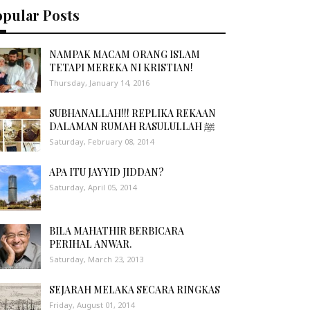
opular Posts
NAMPAK MACAM ORANG ISLAM
TETAPI MEREKA NI KRISTIAN!
Thursday, January 14, 2016
SUBHANALLAH!!! REPLIKA REKAAN
DALAMAN RUMAH RASULULLAH ﷺ
Saturday, February 08, 2014
APA ITU JAYYID JIDDAN?
Saturday, April 05, 2014
BILA MAHATHIR BERBICARA
PERIHAL ANWAR.
Saturday, March 23, 2013
SEJARAH MELAKA SECARA RINGKAS
Friday, August 01, 2014