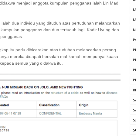
t didakwa menjadi anggota kumpulan pengganas ialah Lin Mad
M
M
ialah dua individu yang dituduh atas pertuduhan melancarkan
 kumpulan pengganas dan dua tertuduh lagi, Kadir Uyung dan
N
 pengganas.
P
kap itu perlu dibicarakan atas tuduhan melancarkan perang
P
kiranya mereka didapati bersalah mahkamah mempunyai kuasa
P
kepada semua yang didakwa itu.
P
P
R
S
S
S
S