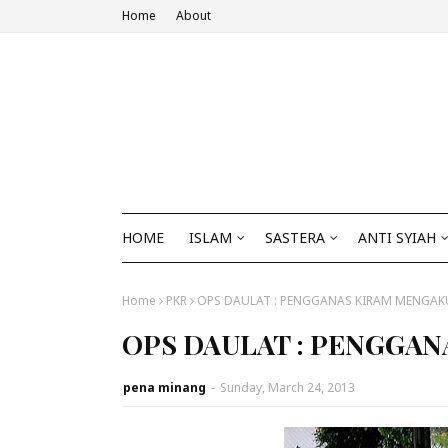
Home
About
HOME
ISLAM
SASTERA
ANTI SYIAH
Home
PKR
OPS DAULAT : PENGGANAS KIRAM MENGAK
OPS DAULAT : PENGGAN
pena minang
-
Sunday, March 24, 2013