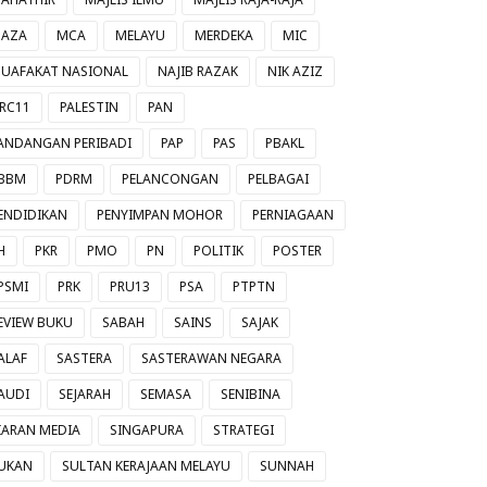
AZA
MCA
MELAYU
MERDEKA
MIC
UAFAKAT NASIONAL
NAJIB RAZAK
NIK AZIZ
RC11
PALESTIN
PAN
ANDANGAN PERIBADI
PAP
PAS
PBAKL
BBM
PDRM
PELANCONGAN
PELBAGAI
ENDIDIKAN
PENYIMPAN MOHOR
PERNIAGAAN
H
PKR
PMO
PN
POLITIK
POSTER
PSMI
PRK
PRU13
PSA
PTPTN
EVIEW BUKU
SABAH
SAINS
SAJAK
ALAF
SASTERA
SASTERAWAN NEGARA
AUDI
SEJARAH
SEMASA
SENIBINA
IARAN MEDIA
SINGAPURA
STRATEGI
UKAN
SULTAN KERAJAAN MELAYU
SUNNAH