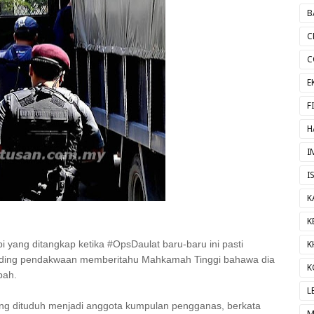
B
C
C
E
F
H
I
I
K
K
yang ditangkap ketika #OpsDaulat baru-baru ini pasti
K
osiding pendakwaan memberitahu Mahkamah Tinggi bahawa dia
K
bah.
L
ang dituduh menjadi anggota kumpulan pengganas, berkata
M