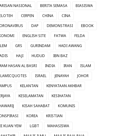
ARISAN NASIONAL
BERITA SEMASA
BIASISWA
ELOTEH
CERPEN
CHINA
CINA
ORONAVIRUS
DAP
DEMONSTRASI
EBOOK
KONOMI
ENGLISH SITE
FATWA
FELDA
ILEM
GRS
GURINDAM
HADI AWANG
ADIS
HAJI
HUDUD
IBN BAZ
MAM HASAN AL BASRI
INDIA
IRAN
ISLAM
SLAMICQUOTES
ISRAEL
JENAYAH
JOHOR
AMPUS
KELANTAN
KENYATAAN AKHBAR
ERJAYA
KESELAMATAN
KESIHATAN
HAWARIJ
KISAH SAHABAT
KOMUNIS
ONSPIRASI
KOREA
KRISTIAN
EE KUAN YEW
LGBT
MAHASISWA
AHATHIR
MAJLIS ILMU
MAJLIS RAJA-RAJA