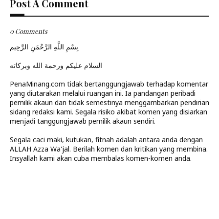
Post A Comment
0 Comments
بِسْمِ اللَّهِ الرَّحْمَنِ الرَّحِيم
السلام عليكم ورحمة الله وبركاته
PenaMinang.com tidak bertanggungjawab terhadap komentar
yang diutarakan melalui ruangan ini. Ia pandangan peribadi
pemilik akaun dan tidak semestinya menggambarkan pendirian
sidang redaksi kami. Segala risiko akibat komen yang disiarkan
menjadi tanggungjawab pemilik akaun sendiri.
Segala caci maki, kutukan, fitnah adalah antara anda dengan
ALLAH Azza Wa'jal. Berilah komen dan kritikan yang membina.
Insyallah kami akan cuba membalas komen-komen anda.