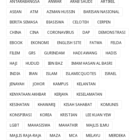
ANTARABANGSA
ANWAR
ARAB SAUDI
ARTIKEL
ASEAN
ATM
AZMAN HUSSIN
BARISAN NASIONAL
BERITA SEMASA
BIASISWA
CELOTEH
CERPEN
CHINA
CINA
CORONAVIRUS
DAP
DEMONSTRASI
EBOOK
EKONOMI
ENGLISH SITE
FATWA
FELDA
FILEM
GRS
GURINDAM
HADI AWANG
HADIS
HAJI
HUDUD
IBN BAZ
IMAM HASAN AL BASRI
INDIA
IRAN
ISLAM
ISLAMICQUOTES
ISRAEL
JENAYAH
JOHOR
KAMPUS
KELANTAN
KENYATAAN AKHBAR
KERJAYA
KESELAMATAN
KESIHATAN
KHAWARIJ
KISAH SAHABAT
KOMUNIS
KONSPIRASI
KOREA
KRISTIAN
LEE KUAN YEW
LGBT
MAHASISWA
MAHATHIR
MAJLIS ILMU
MAJLIS RAJA-RAJA
MAZA
MCA
MELAYU
MERDEKA