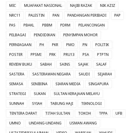
MIC
MUAFAKAT NASIONAL
NAJIB RAZAK
NIK AZIZ
NRC11
PALESTIN
PAN
PANDANGAN PERIBADI
PAP
PAS
PBAKL
PBBM
PDRM
PELANCONGAN
PELBAGAI
PENDIDIKAN
PENYIMPAN MOHOR
PERNIAGAAN
PH
PKR
PMO
PN
POLITIK
POSTER
PPSMI
PRK
PRU13
PSA
PTPTN
REVIEW BUKU
SABAH
SAINS
SAJAK
SALAF
SASTERA
SASTERAWAN NEGARA
SAUDI
SEJARAH
SEMASA
SENIBINA
SIARAN MEDIA
SINGAPURA
STRATEGI
SUKAN
SULTAN KERAJAAN MELAYU
SUNNAH
SYIAH
TABUNG HAJI
TEKNOLOGI
TENTERA DARAT
TITAH SULTAN
TOKOH
TPPA
UFB
UMNO
UNDANG-UNDANG
USMAN AWANG
USTAZIDRISSULAIMAN
VIDEO
WARISAN
YAHUDI