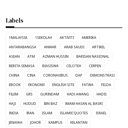
Labels
1MALAYSIA
1SEKOLAH
AKTIVITI
AMERIKA
ANTARABANGSA
ANWAR
ARAB SAUDI
ARTIKEL
ASEAN
ATM
AZMAN HUSSIN
BARISAN NASIONAL
BERITA SEMASA
BIASISWA
CELOTEH
CERPEN
CHINA
CINA
CORONAVIRUS
DAP
DEMONSTRASI
EBOOK
EKONOMI
ENGLISH SITE
FATWA
FELDA
FILEM
GRS
GURINDAM
HADI AWANG
HADIS
HAJI
HUDUD
IBN BAZ
IMAM HASAN AL BASRI
INDIA
IRAN
ISLAM
ISLAMICQUOTES
ISRAEL
JENAYAH
JOHOR
KAMPUS
KELANTAN