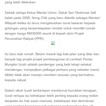
yang telah dilakukan.
Sebaik sahaja Ketua Wanita Umno, Datuk Seri Shahrizat Jalil
kalah pada 2008, Nong Chik yang baru dilantik sebagai Menteri
Wilayah ketika itu terus mengeluarkan surat tawaran kepada
golongan yang berpendapatan rendah untuk memiliki rumah
dengan harga RM35000 seunit di bawah skim Projek
Perumahan Rakyat (PPR).
Itu baru bab rumah. Belum masuk lagi bab jalan yang ditar dan
banyak lagi projek-projek pembangunan di Lembah Pantai.
Mungkin Izzah adalah pendengar yang baik tetapi setakat
mendengar, menjanjikan pelbagai perkara yang sekadar manis
dibibir tidak akan mampu memberi sesuatu yang bermakna
kepada rakyat.
Dalam sibuk Izzah berkempen memburuk-burukkan kerajaan,
Izzah terlupa isu kehidupan lebih penting kepada orang miskin
daripada isu hak asasi manusia, kebebasan dan demokrasi
yang penting bagi pengundi golongan pertengahan dan elit.