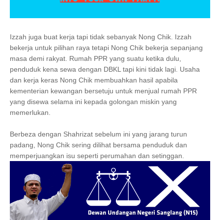
Izzah juga buat kerja tapi tidak sebanyak Nong Chik. Izzah
bekerja untuk pilihan raya tetapi Nong Chik bekerja sepanjang
masa demi rakyat. Rumah PPR yang suatu ketika dulu,
penduduk kena sewa dengan DBKL tapi kini tidak lagi. Usaha
dan kerja keras Nong Chik membuahkan hasil apabila
kementerian kewangan bersetuju untuk menjual rumah PPR
yang disewa selama ini kepada golongan miskin yang
memerlukan.
Berbeza dengan Shahrizat sebelum ini yang jarang turun
padang, Nong Chik sering dilihat bersama penduduk dan
memperjuangkan isu seperti perumahan dan setinggan.