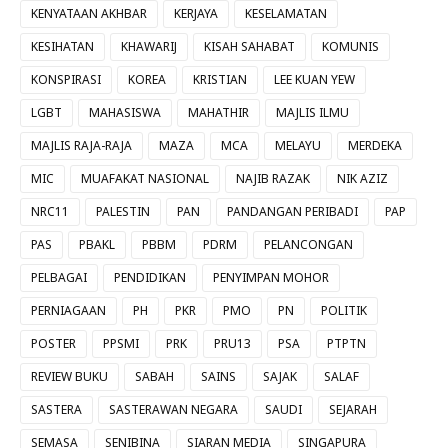
KENYATAAN AKHBAR
KERJAYA
KESELAMATAN
KESIHATAN
KHAWARIJ
KISAH SAHABAT
KOMUNIS
KONSPIRASI
KOREA
KRISTIAN
LEE KUAN YEW
LGBT
MAHASISWA
MAHATHIR
MAJLIS ILMU
MAJLIS RAJA-RAJA
MAZA
MCA
MELAYU
MERDEKA
MIC
MUAFAKAT NASIONAL
NAJIB RAZAK
NIK AZIZ
NRC11
PALESTIN
PAN
PANDANGAN PERIBADI
PAP
PAS
PBAKL
PBBM
PDRM
PELANCONGAN
PELBAGAI
PENDIDIKAN
PENYIMPAN MOHOR
PERNIAGAAN
PH
PKR
PMO
PN
POLITIK
POSTER
PPSMI
PRK
PRU13
PSA
PTPTN
REVIEW BUKU
SABAH
SAINS
SAJAK
SALAF
SASTERA
SASTERAWAN NEGARA
SAUDI
SEJARAH
SEMASA
SENIBINA
SIARAN MEDIA
SINGAPURA