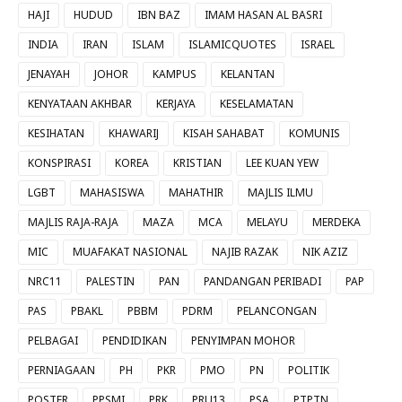
HAJI
HUDUD
IBN BAZ
IMAM HASAN AL BASRI
INDIA
IRAN
ISLAM
ISLAMICQUOTES
ISRAEL
JENAYAH
JOHOR
KAMPUS
KELANTAN
KENYATAAN AKHBAR
KERJAYA
KESELAMATAN
KESIHATAN
KHAWARIJ
KISAH SAHABAT
KOMUNIS
KONSPIRASI
KOREA
KRISTIAN
LEE KUAN YEW
LGBT
MAHASISWA
MAHATHIR
MAJLIS ILMU
MAJLIS RAJA-RAJA
MAZA
MCA
MELAYU
MERDEKA
MIC
MUAFAKAT NASIONAL
NAJIB RAZAK
NIK AZIZ
NRC11
PALESTIN
PAN
PANDANGAN PERIBADI
PAP
PAS
PBAKL
PBBM
PDRM
PELANCONGAN
PELBAGAI
PENDIDIKAN
PENYIMPAN MOHOR
PERNIAGAAN
PH
PKR
PMO
PN
POLITIK
POSTER
PPSMI
PRK
PRU13
PSA
PTPTN