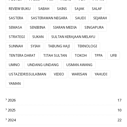
REVIEW BUKU
SABAH
SAINS
SAJAK
SALAF
SASTERA
SASTERAWAN NEGARA
SAUDI
SEJARAH
SEMASA
SENIBINA
SIARAN MEDIA
SINGAPURA
STRATEGI
SUKAN
SULTAN KERAJAAN MELAYU
SUNNAH
SYIAH
TABUNG HAJI
TEKNOLOGI
TENTERA DARAT
TITAH SULTAN
TOKOH
TPPA
UFB
UMNO
UNDANG-UNDANG
USMAN AWANG
USTAZIDRISSULAIMAN
VIDEO
WARISAN
YAHUDI
YAMAN
2026
17
2025
10
2024
22