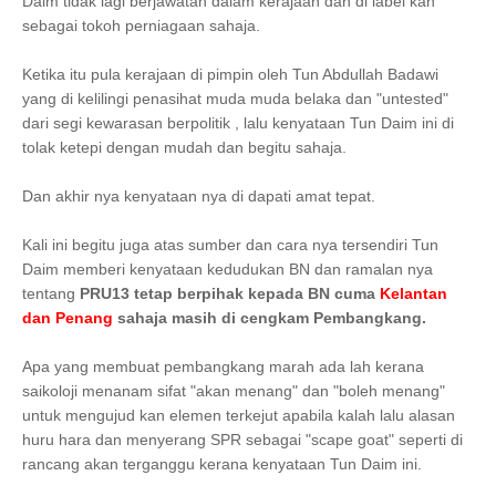
Daim tidak lagi berjawatan dalam kerajaan dan di label kan
sebagai tokoh perniagaan sahaja.
Ketika itu pula kerajaan di pimpin oleh Tun Abdullah Badawi
yang di kelilingi penasihat muda muda belaka dan "untested"
dari segi kewarasan berpolitik , lalu kenyataan Tun Daim ini di
tolak ketepi dengan mudah dan begitu sahaja.
Dan akhir nya kenyataan nya di dapati amat tepat.
Kali ini begitu juga atas sumber dan cara nya tersendiri Tun
Daim memberi kenyataan kedudukan BN dan ramalan nya
tentang
PRU13 tetap berpihak kepada BN cuma
Kelantan
dan Penang
sahaja masih di cengkam Pembangkang.
Apa yang membuat pembangkang marah ada lah kerana
saikoloji menanam sifat "akan menang" dan "boleh menang"
untuk mengujud kan elemen terkejut apabila kalah lalu alasan
huru hara dan menyerang SPR sebagai "scape goat" seperti di
rancang akan terganggu kerana kenyataan Tun Daim ini.