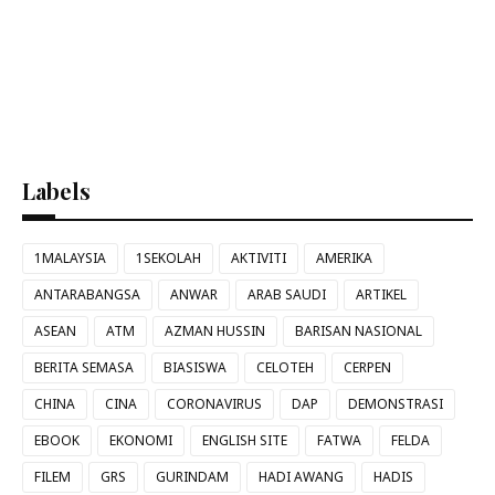
Labels
1MALAYSIA
1SEKOLAH
AKTIVITI
AMERIKA
ANTARABANGSA
ANWAR
ARAB SAUDI
ARTIKEL
ASEAN
ATM
AZMAN HUSSIN
BARISAN NASIONAL
BERITA SEMASA
BIASISWA
CELOTEH
CERPEN
CHINA
CINA
CORONAVIRUS
DAP
DEMONSTRASI
EBOOK
EKONOMI
ENGLISH SITE
FATWA
FELDA
FILEM
GRS
GURINDAM
HADI AWANG
HADIS