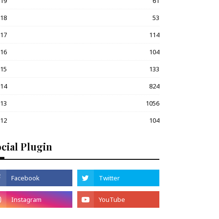
019
61
018
53
017
114
016
104
015
133
014
824
013
1056
012
104
cial Plugin