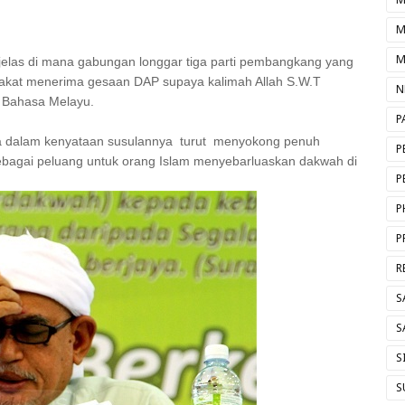
M
M
 jelas di mana gabungan longgar tiga parti pembangkang yang
sepakat menerima gesaan DAP supaya kalimah Allah S.W.T
N
i Bahasa Melayu.
P
pula dalam kenyataan susulannya turut menyokong penuh
P
agai peluang untuk orang Islam menyebarluaskan dakwah di
P
P
P
R
S
S
S
S