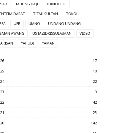
YIAH
TABUNG HAJI
TEKNOLOGI
ENTERA DARAT
TITAH SULTAN
TOKOH
PPA
UFB
UMNO
UNDANG-UNDANG
SMAN AWANG
USTAZIDRISSULAIMAN
VIDEO
ARISAN
YAHUDI
YAMAN
026
17
025
10
024
22
023
9
022
42
021
25
020
142