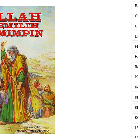
B
C
C
E
F
H
I
I
K
K
K
K
L
M