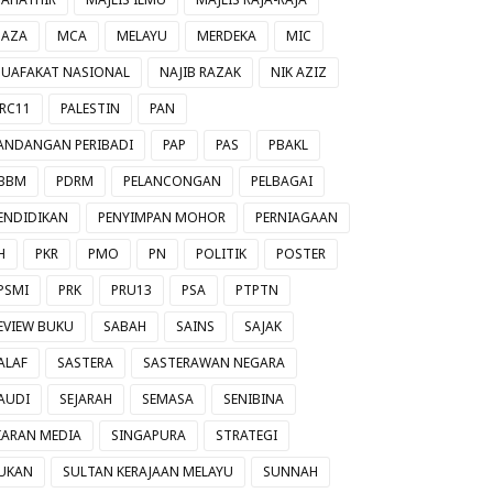
AZA
MCA
MELAYU
MERDEKA
MIC
UAFAKAT NASIONAL
NAJIB RAZAK
NIK AZIZ
RC11
PALESTIN
PAN
ANDANGAN PERIBADI
PAP
PAS
PBAKL
BBM
PDRM
PELANCONGAN
PELBAGAI
ENDIDIKAN
PENYIMPAN MOHOR
PERNIAGAAN
H
PKR
PMO
PN
POLITIK
POSTER
PSMI
PRK
PRU13
PSA
PTPTN
EVIEW BUKU
SABAH
SAINS
SAJAK
ALAF
SASTERA
SASTERAWAN NEGARA
AUDI
SEJARAH
SEMASA
SENIBINA
IARAN MEDIA
SINGAPURA
STRATEGI
UKAN
SULTAN KERAJAAN MELAYU
SUNNAH