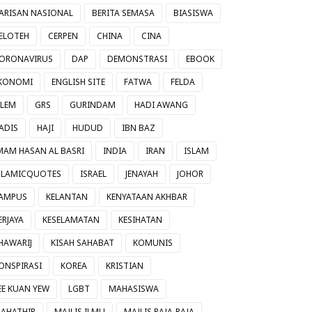
ARISAN NASIONAL
BERITA SEMASA
BIASISWA
ELOTEH
CERPEN
CHINA
CINA
ORONAVIRUS
DAP
DEMONSTRASI
EBOOK
KONOMI
ENGLISH SITE
FATWA
FELDA
ILEM
GRS
GURINDAM
HADI AWANG
ADIS
HAJI
HUDUD
IBN BAZ
MAM HASAN AL BASRI
INDIA
IRAN
ISLAM
SLAMICQUOTES
ISRAEL
JENAYAH
JOHOR
AMPUS
KELANTAN
KENYATAAN AKHBAR
ERJAYA
KESELAMATAN
KESIHATAN
HAWARIJ
KISAH SAHABAT
KOMUNIS
ONSPIRASI
KOREA
KRISTIAN
EE KUAN YEW
LGBT
MAHASISWA
AHATHIR
MAJLIS ILMU
MAJLIS RAJA-RAJA