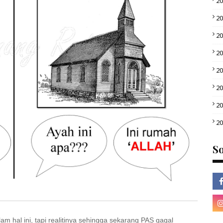
2
2
2
2
2
2
2
2
So
 hal ini, tapi realitinya sehingga sekarang PAS gagal