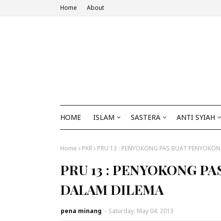
Home
About
HOME
ISLAM
SASTERA
ANTI SYIAH
Home
PKR
PRU 13 : PENYOKONG PAS BUAT PENYOKO
PRU 13 : PENYOKONG P
DALAM DILEMA
pena minang
-
Saturday, May 04, 2013