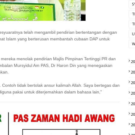
S
T
T
esyuaratnya telah mengambil pendirian bertentangan dengan
U
umat Islam yang berterusan membantah cubaan DAP untuk
W
 mereka menolak pendirian Majlis Pimpinan Tertinggi PR dan
2
Timbalan Mursyidul Am PAS, Dr Haron Din yang menegaskan
2
nkan.
2
ur. Contoh tidak bertolak ansur kalimah Allah. Saya bertegas dan
diguna pakai untuk diterjemahkan dalam bahasa lain,"
2
2
2
2