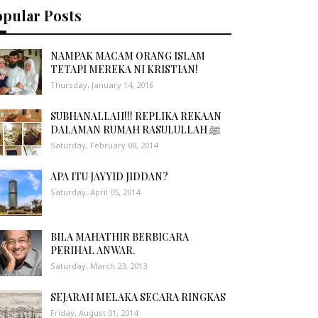
opular Posts
NAMPAK MACAM ORANG ISLAM
TETAPI MEREKA NI KRISTIAN!
Thursday, January 14, 2016
SUBHANALLAH!!! REPLIKA REKAAN
DALAMAN RUMAH RASULULLAH ﷺ
Saturday, February 08, 2014
APA ITU JAYYID JIDDAN?
Saturday, April 05, 2014
BILA MAHATHIR BERBICARA
PERIHAL ANWAR.
Saturday, March 23, 2013
SEJARAH MELAKA SECARA RINGKAS
Friday, August 01, 2014