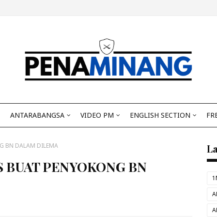
ANTARABANGSA
VIDEO PM
ENGLISH SECTION
FR
NG BN DALAM DILEMA
L
AS BUAT PENYOKONG BN
1
A
A