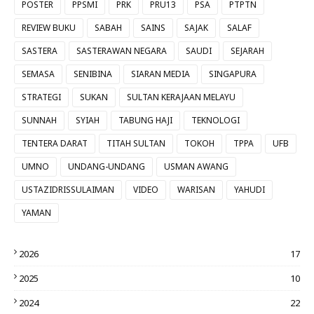
POSTER
PPSMI
PRK
PRU13
PSA
PTPTN
REVIEW BUKU
SABAH
SAINS
SAJAK
SALAF
SASTERA
SASTERAWAN NEGARA
SAUDI
SEJARAH
SEMASA
SENIBINA
SIARAN MEDIA
SINGAPURA
STRATEGI
SUKAN
SULTAN KERAJAAN MELAYU
SUNNAH
SYIAH
TABUNG HAJI
TEKNOLOGI
TENTERA DARAT
TITAH SULTAN
TOKOH
TPPA
UFB
UMNO
UNDANG-UNDANG
USMAN AWANG
USTAZIDRISSULAIMAN
VIDEO
WARISAN
YAHUDI
YAMAN
2026
17
2025
10
2024
22