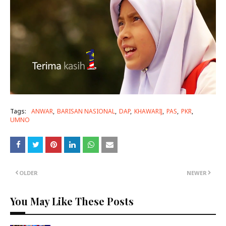
Tags:
ANWAR
BARISAN NASIONAL
DAP
KHAWARIJ
PAS
PKR
UMNO
OLDER
NEWER
You May Like These Posts