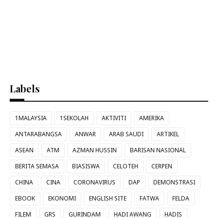
Labels
1MALAYSIA
1SEKOLAH
AKTIVITI
AMERIKA
ANTARABANGSA
ANWAR
ARAB SAUDI
ARTIKEL
ASEAN
ATM
AZMAN HUSSIN
BARISAN NASIONAL
BERITA SEMASA
BIASISWA
CELOTEH
CERPEN
CHINA
CINA
CORONAVIRUS
DAP
DEMONSTRASI
EBOOK
EKONOMI
ENGLISH SITE
FATWA
FELDA
FILEM
GRS
GURINDAM
HADI AWANG
HADIS