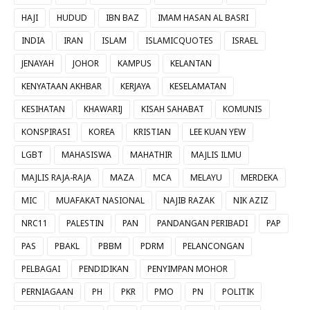
HAJI
HUDUD
IBN BAZ
IMAM HASAN AL BASRI
INDIA
IRAN
ISLAM
ISLAMICQUOTES
ISRAEL
JENAYAH
JOHOR
KAMPUS
KELANTAN
KENYATAAN AKHBAR
KERJAYA
KESELAMATAN
KESIHATAN
KHAWARIJ
KISAH SAHABAT
KOMUNIS
KONSPIRASI
KOREA
KRISTIAN
LEE KUAN YEW
LGBT
MAHASISWA
MAHATHIR
MAJLIS ILMU
MAJLIS RAJA-RAJA
MAZA
MCA
MELAYU
MERDEKA
MIC
MUAFAKAT NASIONAL
NAJIB RAZAK
NIK AZIZ
NRC11
PALESTIN
PAN
PANDANGAN PERIBADI
PAP
PAS
PBAKL
PBBM
PDRM
PELANCONGAN
PELBAGAI
PENDIDIKAN
PENYIMPAN MOHOR
PERNIAGAAN
PH
PKR
PMO
PN
POLITIK