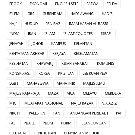
EBOOK
EKONOMI
ENGLISH SITE
FATWA
FELDA
FILEM
GRS
GURINDAM
HADI AWANG
HADIS
HAJI
HUDUD
IBN BAZ
IMAM HASAN AL BASRI
INDIA
IRAN
ISLAM
ISLAMICQUOTES
ISRAEL
JENAYAH
JOHOR
KAMPUS
KELANTAN
KENYATAAN AKHBAR
KERJAYA
KESELAMATAN
KESIHATAN
KHAWARIJ
KISAH SAHABAT
KOMUNIS
KONSPIRASI
KOREA
KRISTIAN
LEE KUAN YEW
LGBT
MAHASISWA
MAHATHIR
MAJLIS ILMU
MAJLIS RAJA-RAJA
MAZA
MCA
MELAYU
MERDEKA
MIC
MUAFAKAT NASIONAL
NAJIB RAZAK
NIK AZIZ
NRC11
PALESTIN
PAN
PANDANGAN PERIBADI
PAP
PAS
PBAKL
PBBM
PDRM
PELANCONGAN
PELBAGAI
PENDIDIKAN
PENYIMPAN MOHOR