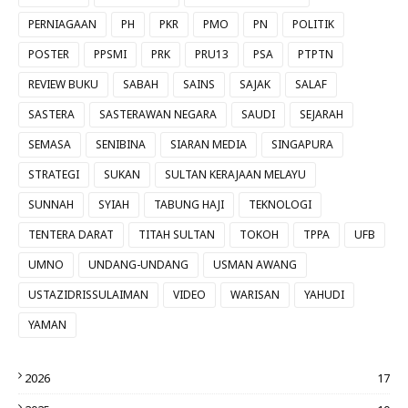
PERNIAGAAN
PH
PKR
PMO
PN
POLITIK
POSTER
PPSMI
PRK
PRU13
PSA
PTPTN
REVIEW BUKU
SABAH
SAINS
SAJAK
SALAF
SASTERA
SASTERAWAN NEGARA
SAUDI
SEJARAH
SEMASA
SENIBINA
SIARAN MEDIA
SINGAPURA
STRATEGI
SUKAN
SULTAN KERAJAAN MELAYU
SUNNAH
SYIAH
TABUNG HAJI
TEKNOLOGI
TENTERA DARAT
TITAH SULTAN
TOKOH
TPPA
UFB
UMNO
UNDANG-UNDANG
USMAN AWANG
USTAZIDRISSULAIMAN
VIDEO
WARISAN
YAHUDI
YAMAN
2026
17