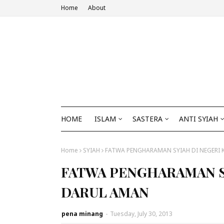
Home
About
HOME
ISLAM
SASTERA
ANTI SYIAH
Home
SYIAH
FATWA PENGHARAMAN SYIAH DI NEGERI
FATWA PENGHARAMAN S
DARUL AMAN
pena minang
-
Tuesday, July 30, 2013