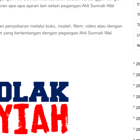
S
n apa-apa ajaran lain selain pegangan Ahli Sunnah Wal
T
T
n penyebaran melalui buku, risalah, filem, video atau dengan
ran yang bertentangan dengan pegangan Ahli Sunnah Wal
U
W
2
2
2
2
2
2
2