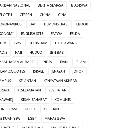
ARISAN NASIONAL
BERITA SEMASA
BIASISWA
ELOTEH
CERPEN
CHINA
CINA
ORONAVIRUS
DAP
DEMONSTRASI
EBOOK
KONOMI
ENGLISH SITE
FATWA
FELDA
ILEM
GRS
GURINDAM
HADI AWANG
ADIS
HAJI
HUDUD
IBN BAZ
MAM HASAN AL BASRI
INDIA
IRAN
ISLAM
SLAMICQUOTES
ISRAEL
JENAYAH
JOHOR
AMPUS
KELANTAN
KENYATAAN AKHBAR
ERJAYA
KESELAMATAN
KESIHATAN
HAWARIJ
KISAH SAHABAT
KOMUNIS
ONSPIRASI
KOREA
KRISTIAN
EE KUAN YEW
LGBT
MAHASISWA
AHATHIR
MAJLIS ILMU
MAJLIS RAJA-RAJA