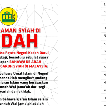
B
C
C
E
F
H
I
I
K
K
K
K
L
M