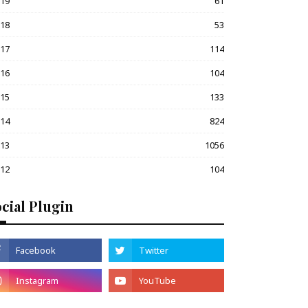
019
61
018
53
017
114
016
104
015
133
014
824
013
1056
012
104
cial Plugin