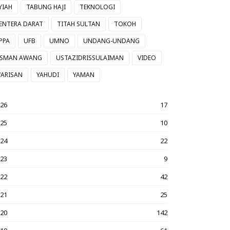
YIAH
TABUNG HAJI
TEKNOLOGI
ENTERA DARAT
TITAH SULTAN
TOKOH
PPA
UFB
UMNO
UNDANG-UNDANG
SMAN AWANG
USTAZIDRISSULAIMAN
VIDEO
ARISAN
YAHUDI
YAMAN
026
17
025
10
024
22
023
9
022
42
021
25
020
142