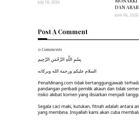
MONARKI 
July 18, 2026
DAN ARAB
June 06, 2026
Post A Comment
0 Comments
بِسْمِ اللَّهِ الرَّحْمَنِ الرَّحِيم
السلام عليكم ورحمة الله وبركاته
PenaMinang.com tidak bertanggungjawab terhadap
pandangan peribadi pemilik akaun dan tidak seme
risiko akibat komen yang disiarkan menjadi tanggu
Segala caci maki, kutukan, fitnah adalah antara 
yang membina. Insyallah kami akan cuba memba