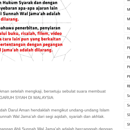
M
M
N
P
P
P
P
P
R
man setelah mengkaji, bersetuju sebulat suara membuat
S
ARUH SYIAH DI MALAYSIA:
S
Kedah Darul Aman hendaklah mengikut undang-undang Islam
S
unnah Wal Jama'ah dari segi aqidah, syariah dan akhlak.
S
egangan Ahli Sunnah Wal Jama'ah adalah bercanggah dengan