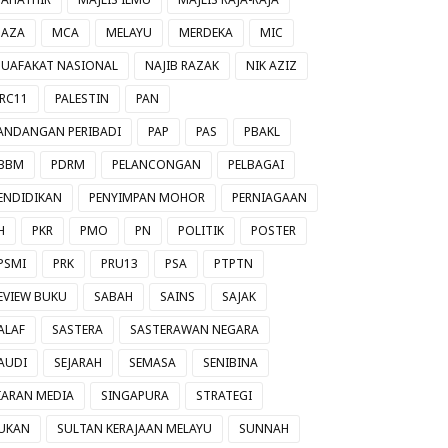
AZA
MCA
MELAYU
MERDEKA
MIC
UAFAKAT NASIONAL
NAJIB RAZAK
NIK AZIZ
RC11
PALESTIN
PAN
ANDANGAN PERIBADI
PAP
PAS
PBAKL
BBM
PDRM
PELANCONGAN
PELBAGAI
ENDIDIKAN
PENYIMPAN MOHOR
PERNIAGAAN
H
PKR
PMO
PN
POLITIK
POSTER
PSMI
PRK
PRU13
PSA
PTPTN
EVIEW BUKU
SABAH
SAINS
SAJAK
ALAF
SASTERA
SASTERAWAN NEGARA
AUDI
SEJARAH
SEMASA
SENIBINA
IARAN MEDIA
SINGAPURA
STRATEGI
UKAN
SULTAN KERAJAAN MELAYU
SUNNAH