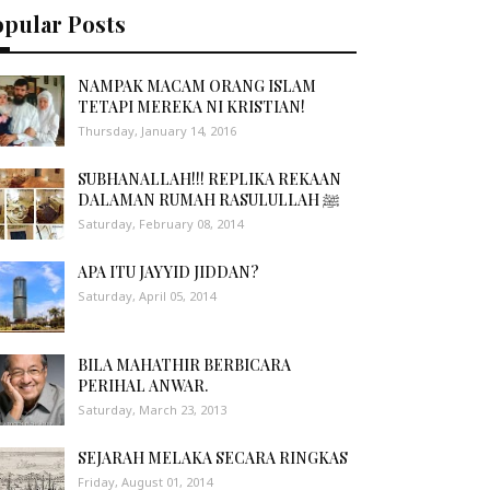
opular Posts
NAMPAK MACAM ORANG ISLAM
TETAPI MEREKA NI KRISTIAN!
Thursday, January 14, 2016
SUBHANALLAH!!! REPLIKA REKAAN
DALAMAN RUMAH RASULULLAH ﷺ
Saturday, February 08, 2014
APA ITU JAYYID JIDDAN?
Saturday, April 05, 2014
BILA MAHATHIR BERBICARA
PERIHAL ANWAR.
Saturday, March 23, 2013
SEJARAH MELAKA SECARA RINGKAS
Friday, August 01, 2014