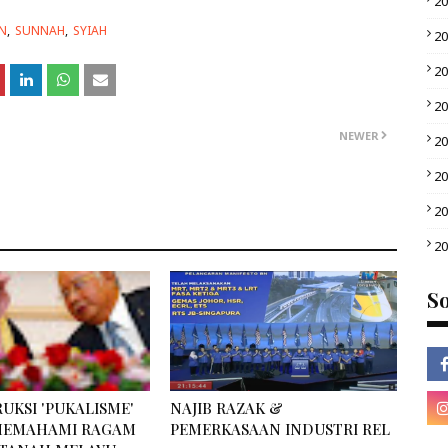
2
N
SUNNAH
SYIAH
2
2
2
NEWER
2
2
2
2
So
UKSI 'PUKALISME'
NAJIB RAZAK &
 MEMAHAMI RAGAM
PEMERKASAAN INDUSTRI REL