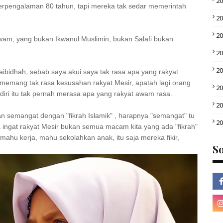
2
erpengalaman 80 tahun, tapi mereka tak sedar memerintah
2
2
am, yang bukan Ikwanul Muslimin, bukan Salafi bukan
2
2
waibidhah, sebab saya akui saya tak rasa apa yang rakyat
 memang tak rasa kesusahan rakyat Mesir, apatah lagi orang
2
iri itu tak pernah merasa apa yang rakyat awam rasa.
2
an semangat dengan "fikrah Islamik" , harapnya "semangat" tu
2
 ingat rakyat Mesir bukan semua macam kita yang ada "fikrah"
ahu kerja, mahu sekolahkan anak, itu saja mereka fikir,
So