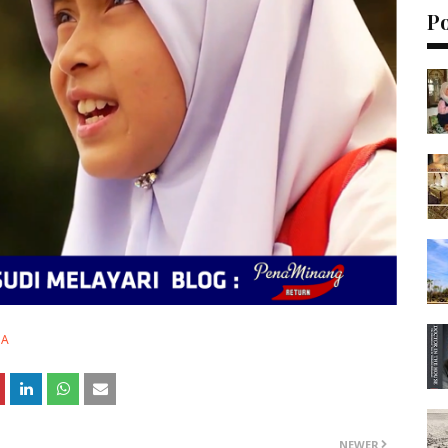
P
SA
NEWER