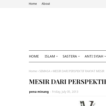
Home
About
HOME
ISLAM
SASTERA
ANTI SYIAH
Home
SEMASA
MESIR DARI PERSPEKTIF RAKYAT MESIR
MESIR DARI PERSPEKTI
pena minang
-
Friday, July 05, 2013