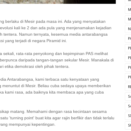
M
M
ng berlaku di Mesir pada masa ini. Ada yang menyatakan
Revolusi kali ke 2 dan ada pula yang menjenamakan kejadian
N
oleh tentera. Namun ternyata, kesemua media antarabangsa
P
 yang terjadi di negara Piramid ini.
P
ama sekali, rata-rata penyokong dan kepimpinan PAS melihat
P
 berpunca daripada tangan-tangan sekular Mesir. Manakala di
i etika demokrasi oleh pihak tentera.
P
P
Media Antarabangsa, kami terbaca satu kenyataan yang
g menuntut di Mesir. Beliau cuba sedaya upaya memberikan
R
aka kami rasa, ada baiknya kita membaca apa yang cuba
S
S
sikap matang. Memahami dengan rasa kecintaan sesama
S
 'turning point' buat kita agar rajin berfikir dan tidak terlalu
 yang mempunyai kepentingan.
S