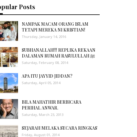
opular Posts
NAMPAK MACAM ORANG ISLAM
TETAPI MEREKA NI KRISTIAN!
Thursday, January 14, 2016
SUBHANALLAH!!! REPLIKA REKAAN
DALAMAN RUMAH RASULULLAH ﷺ
Saturday, February 08, 2014
APA ITU JAYYID JIDDAN?
Saturday, April 05, 2014
BILA MAHATHIR BERBICARA
PERIHAL ANWAR.
Saturday, March 23, 2013
SEJARAH MELAKA SECARA RINGKAS
Friday, August 01, 2014