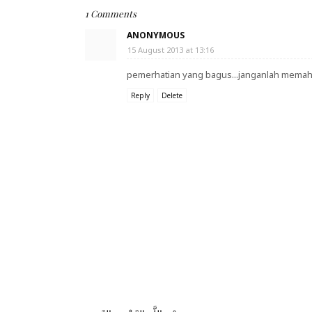
1 Comments
ANONYMOUS
15 August 2013 at 13:16
pemerhatian yang bagus...janganlah memaham
Reply
Delete