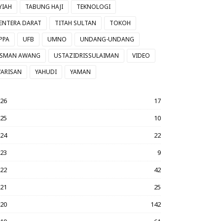
YIAH
TABUNG HAJI
TEKNOLOGI
ENTERA DARAT
TITAH SULTAN
TOKOH
PPA
UFB
UMNO
UNDANG-UNDANG
SMAN AWANG
USTAZIDRISSULAIMAN
VIDEO
ARISAN
YAHUDI
YAMAN
026
17
025
10
024
22
023
9
022
42
021
25
020
142