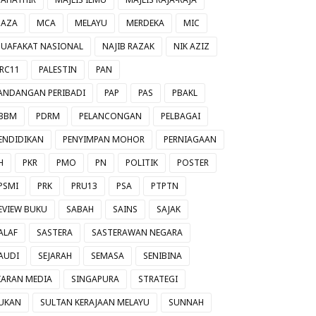
AZA
MCA
MELAYU
MERDEKA
MIC
UAFAKAT NASIONAL
NAJIB RAZAK
NIK AZIZ
RC11
PALESTIN
PAN
ANDANGAN PERIBADI
PAP
PAS
PBAKL
BBM
PDRM
PELANCONGAN
PELBAGAI
ENDIDIKAN
PENYIMPAN MOHOR
PERNIAGAAN
H
PKR
PMO
PN
POLITIK
POSTER
PSMI
PRK
PRU13
PSA
PTPTN
EVIEW BUKU
SABAH
SAINS
SAJAK
ALAF
SASTERA
SASTERAWAN NEGARA
AUDI
SEJARAH
SEMASA
SENIBINA
IARAN MEDIA
SINGAPURA
STRATEGI
UKAN
SULTAN KERAJAAN MELAYU
SUNNAH