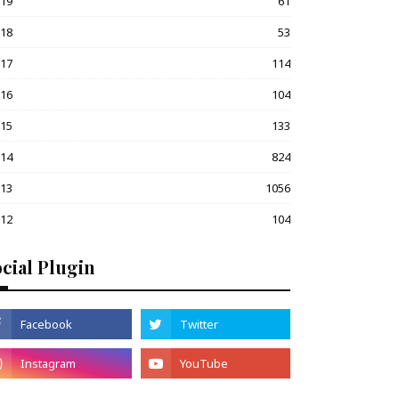
019
61
018
53
017
114
016
104
015
133
014
824
013
1056
012
104
cial Plugin