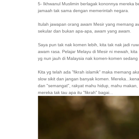
5- Ikhwanul Muslimin berlagak kononnya mereka b
jamaah tak sama dengan memerintah negara.
Itulah jawapan orang awam Mesir yang memang aw
sekular dan bukan apa-apa, awam yang awam.
Saya pun tak nak komen lebih, kita tak nak jadi ru
awam rasa. Pelajar Melayu di Mesir ni mewah, kita
yg nun jauh di Malaysia nak komen-komen sedang d
Kita yg telah ada "fikrah islamik" maka memang ak
slow sikit dan jangan banyak komen. Mereka...kena
dan "semangat", rakyat mahu hidup, mahu makan, m
mereka tak tau apa itu "fikrah" bagai...