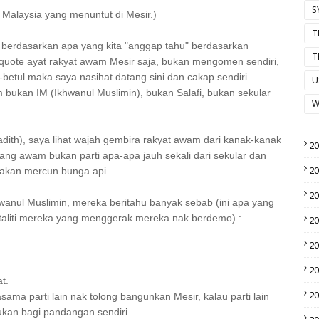
S
 Malaysia yang menuntut di Mesir.)
T
r berdasarkan apa yang kita "anggap tahu" berdasarkan
T
h quote ayat rakyat awam Mesir saja, bukan mengomen sendiri,
-betul maka saya nasihat datang sini dan cakap sendiri
U
 bukan IM (Ikhwanul Muslimin), bukan Salafi, bukan sekular
W
dith), saya lihat wajah gembira rakyat awam dari kanak-kanak
2
ng awam bukan parti apa-apa jauh sekali dari sekular dan
2
lakan mercun bunga api.
2
wanul Muslimin, mereka beritahu banyak sebab (ini apa yang
taliti mereka yang menggerak mereka nak berdemo) :
2
2
2
at.
2
sama parti lain nak tolong bangunkan Mesir, kalau parti lain
bukan bagi pandangan sendiri.