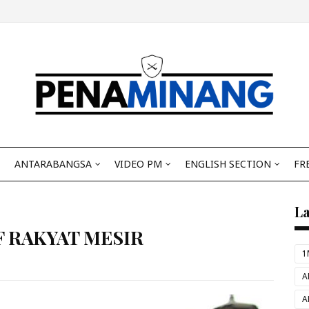
ANTARABANGSA
VIDEO PM
ENGLISH SECTION
FR
L
F RAKYAT MESIR
1
A
A