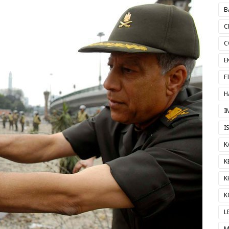
B
C
C
E
F
H
I
I
K
K
K
K
L
M