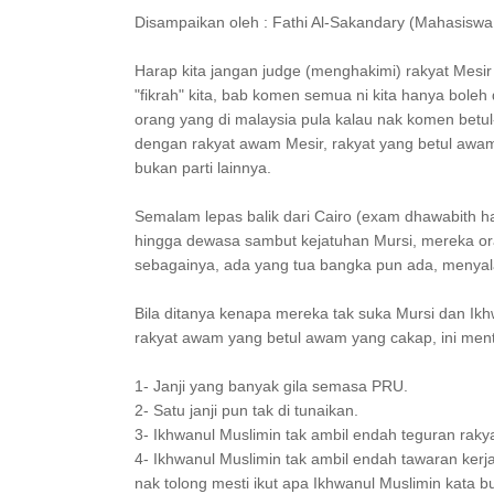
Disampaikan oleh : Fathi Al-Sakandary (Mahasiswa
Harap kita jangan judge (menghakimi) rakyat Mesi
"fikrah" kita, bab komen semua ni kita hanya bole
orang yang di malaysia pula kalau nak komen betul
dengan rakyat awam Mesir, rakyat yang betul awam
bukan parti lainnya.
Semalam lepas balik dari Cairo (exam dhawabith ha
hingga dewasa sambut kejatuhan Mursi, mereka ora
sebagainya, ada yang tua bangka pun ada, menya
Bila ditanya kenapa mereka tak suka Mursi dan Ikh
rakyat awam yang betul awam yang cakap, ini men
1- Janji yang banyak gila semasa PRU.
2- Satu janji pun tak di tunaikan.
3- Ikhwanul Muslimin tak ambil endah teguran raky
4- Ikhwanul Muslimin tak ambil endah tawaran kerja
nak tolong mesti ikut apa Ikhwanul Muslimin kata 