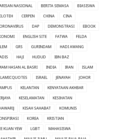
ARISAN NASIONAL
BERITA SEMASA
BIASISWA
ELOTEH
CERPEN
CHINA
CINA
ORONAVIRUS
DAP
DEMONSTRASI
EBOOK
KONOMI
ENGLISH SITE
FATWA
FELDA
ILEM
GRS
GURINDAM
HADI AWANG
ADIS
HAJI
HUDUD
IBN BAZ
MAM HASAN AL BASRI
INDIA
IRAN
ISLAM
SLAMICQUOTES
ISRAEL
JENAYAH
JOHOR
AMPUS
KELANTAN
KENYATAAN AKHBAR
ERJAYA
KESELAMATAN
KESIHATAN
HAWARIJ
KISAH SAHABAT
KOMUNIS
ONSPIRASI
KOREA
KRISTIAN
EE KUAN YEW
LGBT
MAHASISWA
AHATHIR
MAJLIS ILMU
MAJLIS RAJA-RAJA