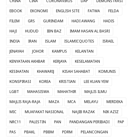
CHINA
CINA
CORONAVIRUS
DAP
DEMONSTRASI
EBOOK
EKONOMI
ENGLISH SITE
FATWA
FELDA
FILEM
GRS
GURINDAM
HADI AWANG
HADIS
HAJI
HUDUD
IBN BAZ
IMAM HASAN AL BASRI
INDIA
IRAN
ISLAM
ISLAMICQUOTES
ISRAEL
JENAYAH
JOHOR
KAMPUS
KELANTAN
KENYATAAN AKHBAR
KERJAYA
KESELAMATAN
KESIHATAN
KHAWARIJ
KISAH SAHABAT
KOMUNIS
KONSPIRASI
KOREA
KRISTIAN
LEE KUAN YEW
LGBT
MAHASISWA
MAHATHIR
MAJLIS ILMU
MAJLIS RAJA-RAJA
MAZA
MCA
MELAYU
MERDEKA
MIC
MUAFAKAT NASIONAL
NAJIB RAZAK
NIK AZIZ
NRC11
PALESTIN
PAN
PANDANGAN PERIBADI
PAP
PAS
PBAKL
PBBM
PDRM
PELANCONGAN