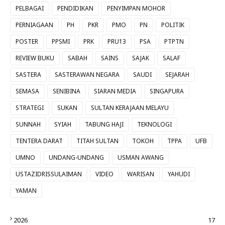
PELBAGAI
PENDIDIKAN
PENYIMPAN MOHOR
PERNIAGAAN
PH
PKR
PMO
PN
POLITIK
POSTER
PPSMI
PRK
PRU13
PSA
PTPTN
REVIEW BUKU
SABAH
SAINS
SAJAK
SALAF
SASTERA
SASTERAWAN NEGARA
SAUDI
SEJARAH
SEMASA
SENIBINA
SIARAN MEDIA
SINGAPURA
STRATEGI
SUKAN
SULTAN KERAJAAN MELAYU
SUNNAH
SYIAH
TABUNG HAJI
TEKNOLOGI
TENTERA DARAT
TITAH SULTAN
TOKOH
TPPA
UFB
UMNO
UNDANG-UNDANG
USMAN AWANG
USTAZIDRISSULAIMAN
VIDEO
WARISAN
YAHUDI
YAMAN
2026
17