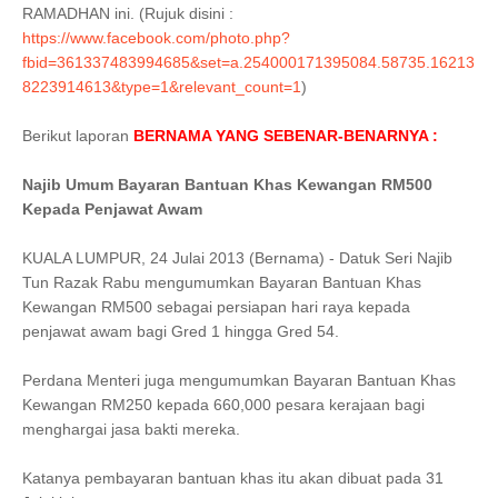
RAMADHAN ini. (Rujuk disini :
https://www.facebook.com/photo.php?
fbid=361337483994685&set=a.254000171395084.58735.16213
8223914613&type=1&relevant_count=1
)
Berikut laporan
BERNAMA YANG SEBENAR-BENARNYA :
Najib Umum Bayaran Bantuan Khas Kewangan RM500
Kepada Penjawat Awam
KUALA LUMPUR, 24 Julai 2013 (Bernama) - Datuk Seri Najib
Tun Razak Rabu mengumumkan Bayaran Bantuan Khas
Kewangan RM500 sebagai persiapan hari raya kepada
penjawat awam bagi Gred 1 hingga Gred 54.
Perdana Menteri juga mengumumkan Bayaran Bantuan Khas
Kewangan RM250 kepada 660,000 pesara kerajaan bagi
menghargai jasa bakti mereka.
Katanya pembayaran bantuan khas itu akan dibuat pada 31