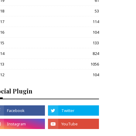
019
61
018
53
017
114
016
104
015
133
014
824
013
1056
012
104
cial Plugin