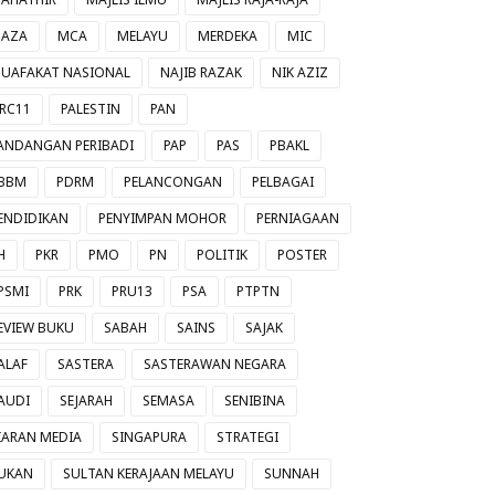
AZA
MCA
MELAYU
MERDEKA
MIC
UAFAKAT NASIONAL
NAJIB RAZAK
NIK AZIZ
RC11
PALESTIN
PAN
ANDANGAN PERIBADI
PAP
PAS
PBAKL
BBM
PDRM
PELANCONGAN
PELBAGAI
ENDIDIKAN
PENYIMPAN MOHOR
PERNIAGAAN
H
PKR
PMO
PN
POLITIK
POSTER
PSMI
PRK
PRU13
PSA
PTPTN
EVIEW BUKU
SABAH
SAINS
SAJAK
ALAF
SASTERA
SASTERAWAN NEGARA
AUDI
SEJARAH
SEMASA
SENIBINA
IARAN MEDIA
SINGAPURA
STRATEGI
UKAN
SULTAN KERAJAAN MELAYU
SUNNAH