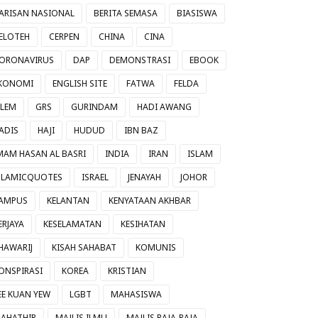
ARISAN NASIONAL
BERITA SEMASA
BIASISWA
ELOTEH
CERPEN
CHINA
CINA
ORONAVIRUS
DAP
DEMONSTRASI
EBOOK
KONOMI
ENGLISH SITE
FATWA
FELDA
ILEM
GRS
GURINDAM
HADI AWANG
ADIS
HAJI
HUDUD
IBN BAZ
MAM HASAN AL BASRI
INDIA
IRAN
ISLAM
SLAMICQUOTES
ISRAEL
JENAYAH
JOHOR
AMPUS
KELANTAN
KENYATAAN AKHBAR
ERJAYA
KESELAMATAN
KESIHATAN
HAWARIJ
KISAH SAHABAT
KOMUNIS
ONSPIRASI
KOREA
KRISTIAN
EE KUAN YEW
LGBT
MAHASISWA
AHATHIR
MAJLIS ILMU
MAJLIS RAJA-RAJA