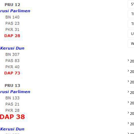
S
T
T
U
W
2
2
2
2
2
2
2