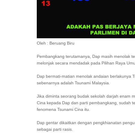
Oleh : Beruang Biru
Pembangkang terutamanya, Dap masih menolak teo
melonjak secara mendadak pada Pilihan Raya Umu
Dap bermati-matian menolak andaian berlakunya T
sebenarnya adalah Tsunami Malaysia.
Jika diminta seorang budak sekolah darjah enam me
Cina kepada Dap dan parti pembangkang, sudah te
fenomena Tsunami Cina itu.
Dap gentar dikaitkan dengan pengkhianatan pengun
sebagai parti rasis.