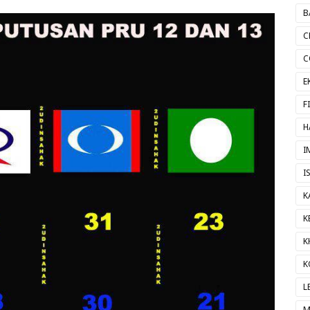
B
C
C
E
F
H
I
I
K
K
K
K
L
M