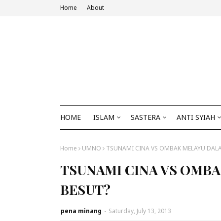
Home
About
HOME
ISLAM
SASTERA
ANTI SYIAH
Home
UMNO
TSUNAMI CINA VS OMBAK MELAYU DALA
TSUNAMI CINA VS OMB
BESUT?
pena minang
-
Saturday, July 13, 2013