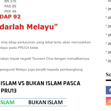
2
2
2
2
2
imej sikap perkauman yang tebal tentu akan merosakkan
2
elayu pada PRU14 kelak.
2
makan impak negatif Tsunami Cina dengan menafikannya.
2
h pengundi Melayu juga beralih kepada pembangkang.
So