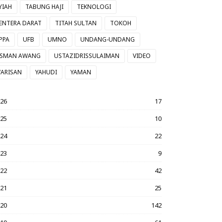
YIAH
TABUNG HAJI
TEKNOLOGI
ENTERA DARAT
TITAH SULTAN
TOKOH
PPA
UFB
UMNO
UNDANG-UNDANG
SMAN AWANG
USTAZIDRISSULAIMAN
VIDEO
ARISAN
YAHUDI
YAMAN
026
17
025
10
024
22
023
9
022
42
021
25
020
142