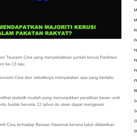
M
M
N
P
P
ri Tsunami Cina yang menyebabkan jumlah kerusi Parlimen
P
m ke-13 lalu.
P
sunami Cina dan sebaliknya menyatakan apa yang berlaku
P
R
lihat statistik mudah yang menunjukkan peralihan besar undi
S
ntu budak berusia 12 tahun itu akan dapat mengesan
S
S
di Cina terhadap Barisan Nasional kerana takut dilabelkan
S