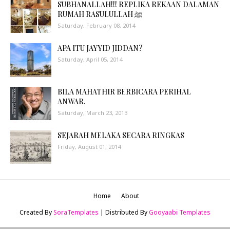
SUBHANALLAH!!! REPLIKA REKAAN DALAMAN
RUMAH RASULULLAH ﷺ
Saturday, February 08, 2014
APA ITU JAYYID JIDDAN?
Saturday, April 05, 2014
BILA MAHATHIR BERBICARA PERIHAL
ANWAR.
Saturday, March 23, 2013
SEJARAH MELAKA SECARA RINGKAS
Friday, August 01, 2014
Home
About
Created By
SoraTemplates
| Distributed By
Gooyaabi Templates