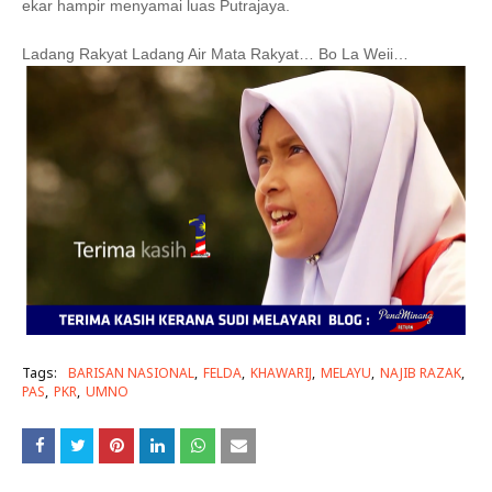
ekar hampir menyamai luas Putrajaya.
Ladang Rakyat Ladang Air Mata Rakyat… Bo La Weii…
Tags:
BARISAN NASIONAL
FELDA
KHAWARIJ
MELAYU
NAJIB RAZAK
PAS
PKR
UMNO