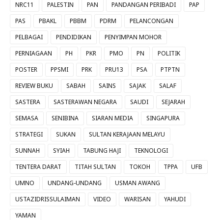
NRC11
PALESTIN
PAN
PANDANGAN PERIBADI
PAP
PAS
PBAKL
PBBM
PDRM
PELANCONGAN
PELBAGAI
PENDIDIKAN
PENYIMPAN MOHOR
PERNIAGAAN
PH
PKR
PMO
PN
POLITIK
POSTER
PPSMI
PRK
PRU13
PSA
PTPTN
REVIEW BUKU
SABAH
SAINS
SAJAK
SALAF
SASTERA
SASTERAWAN NEGARA
SAUDI
SEJARAH
SEMASA
SENIBINA
SIARAN MEDIA
SINGAPURA
STRATEGI
SUKAN
SULTAN KERAJAAN MELAYU
SUNNAH
SYIAH
TABUNG HAJI
TEKNOLOGI
TENTERA DARAT
TITAH SULTAN
TOKOH
TPPA
UFB
UMNO
UNDANG-UNDANG
USMAN AWANG
USTAZIDRISSULAIMAN
VIDEO
WARISAN
YAHUDI
YAMAN