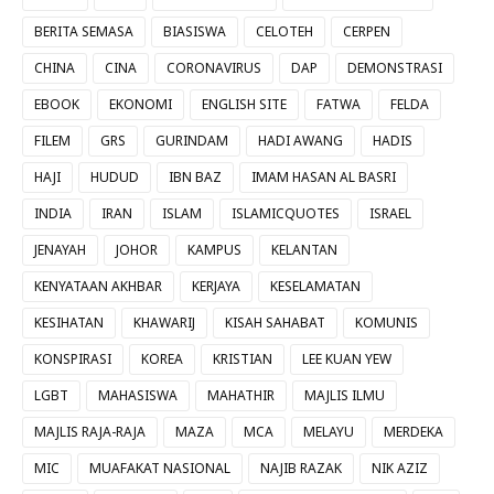
BERITA SEMASA
BIASISWA
CELOTEH
CERPEN
CHINA
CINA
CORONAVIRUS
DAP
DEMONSTRASI
EBOOK
EKONOMI
ENGLISH SITE
FATWA
FELDA
FILEM
GRS
GURINDAM
HADI AWANG
HADIS
HAJI
HUDUD
IBN BAZ
IMAM HASAN AL BASRI
INDIA
IRAN
ISLAM
ISLAMICQUOTES
ISRAEL
JENAYAH
JOHOR
KAMPUS
KELANTAN
KENYATAAN AKHBAR
KERJAYA
KESELAMATAN
KESIHATAN
KHAWARIJ
KISAH SAHABAT
KOMUNIS
KONSPIRASI
KOREA
KRISTIAN
LEE KUAN YEW
LGBT
MAHASISWA
MAHATHIR
MAJLIS ILMU
MAJLIS RAJA-RAJA
MAZA
MCA
MELAYU
MERDEKA
MIC
MUAFAKAT NASIONAL
NAJIB RAZAK
NIK AZIZ