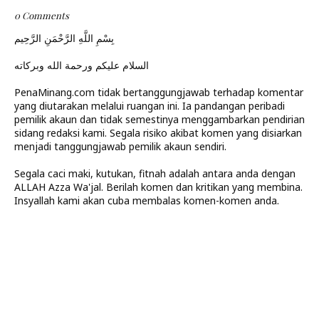
0 Comments
بِسْمِ اللَّهِ الرَّحْمَنِ الرَّحِيم
السلام عليكم ورحمة الله وبركاته
PenaMinang.com tidak bertanggungjawab terhadap komentar
yang diutarakan melalui ruangan ini. Ia pandangan peribadi
pemilik akaun dan tidak semestinya menggambarkan pendirian
sidang redaksi kami. Segala risiko akibat komen yang disiarkan
menjadi tanggungjawab pemilik akaun sendiri.
Segala caci maki, kutukan, fitnah adalah antara anda dengan
ALLAH Azza Wa'jal. Berilah komen dan kritikan yang membina.
Insyallah kami akan cuba membalas komen-komen anda.