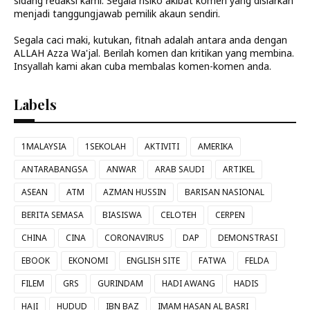
sidang redaksi kami. Segala risiko akibat komen yang disiarkan
menjadi tanggungjawab pemilik akaun sendiri.
Segala caci maki, kutukan, fitnah adalah antara anda dengan
ALLAH Azza Wa'jal. Berilah komen dan kritikan yang membina.
Insyallah kami akan cuba membalas komen-komen anda.
Labels
1MALAYSIA
1SEKOLAH
AKTIVITI
AMERIKA
ANTARABANGSA
ANWAR
ARAB SAUDI
ARTIKEL
ASEAN
ATM
AZMAN HUSSIN
BARISAN NASIONAL
BERITA SEMASA
BIASISWA
CELOTEH
CERPEN
CHINA
CINA
CORONAVIRUS
DAP
DEMONSTRASI
EBOOK
EKONOMI
ENGLISH SITE
FATWA
FELDA
FILEM
GRS
GURINDAM
HADI AWANG
HADIS
HAJI
HUDUD
IBN BAZ
IMAM HASAN AL BASRI