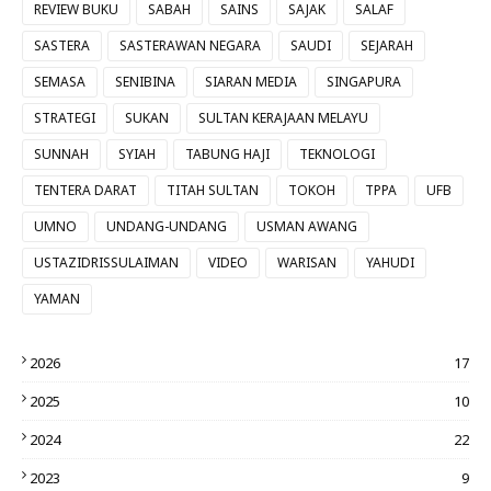
REVIEW BUKU
SABAH
SAINS
SAJAK
SALAF
SASTERA
SASTERAWAN NEGARA
SAUDI
SEJARAH
SEMASA
SENIBINA
SIARAN MEDIA
SINGAPURA
STRATEGI
SUKAN
SULTAN KERAJAAN MELAYU
SUNNAH
SYIAH
TABUNG HAJI
TEKNOLOGI
TENTERA DARAT
TITAH SULTAN
TOKOH
TPPA
UFB
UMNO
UNDANG-UNDANG
USMAN AWANG
USTAZIDRISSULAIMAN
VIDEO
WARISAN
YAHUDI
YAMAN
2026
17
2025
10
2024
22
2023
9