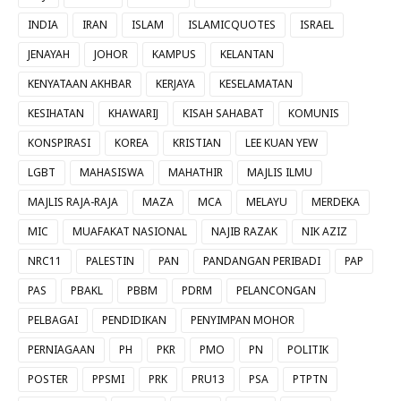
INDIA
IRAN
ISLAM
ISLAMICQUOTES
ISRAEL
JENAYAH
JOHOR
KAMPUS
KELANTAN
KENYATAAN AKHBAR
KERJAYA
KESELAMATAN
KESIHATAN
KHAWARIJ
KISAH SAHABAT
KOMUNIS
KONSPIRASI
KOREA
KRISTIAN
LEE KUAN YEW
LGBT
MAHASISWA
MAHATHIR
MAJLIS ILMU
MAJLIS RAJA-RAJA
MAZA
MCA
MELAYU
MERDEKA
MIC
MUAFAKAT NASIONAL
NAJIB RAZAK
NIK AZIZ
NRC11
PALESTIN
PAN
PANDANGAN PERIBADI
PAP
PAS
PBAKL
PBBM
PDRM
PELANCONGAN
PELBAGAI
PENDIDIKAN
PENYIMPAN MOHOR
PERNIAGAAN
PH
PKR
PMO
PN
POLITIK
POSTER
PPSMI
PRK
PRU13
PSA
PTPTN