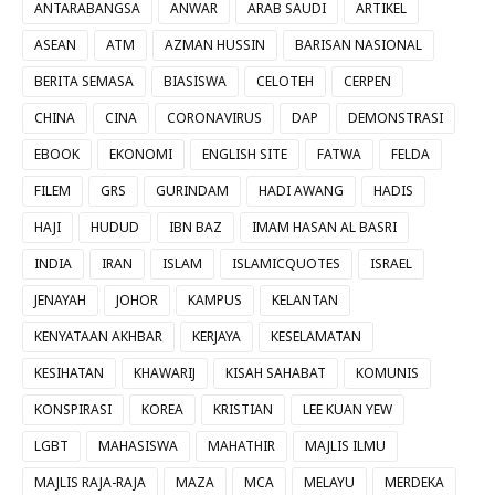
ANTARABANGSA
ANWAR
ARAB SAUDI
ARTIKEL
ASEAN
ATM
AZMAN HUSSIN
BARISAN NASIONAL
BERITA SEMASA
BIASISWA
CELOTEH
CERPEN
CHINA
CINA
CORONAVIRUS
DAP
DEMONSTRASI
EBOOK
EKONOMI
ENGLISH SITE
FATWA
FELDA
FILEM
GRS
GURINDAM
HADI AWANG
HADIS
HAJI
HUDUD
IBN BAZ
IMAM HASAN AL BASRI
INDIA
IRAN
ISLAM
ISLAMICQUOTES
ISRAEL
JENAYAH
JOHOR
KAMPUS
KELANTAN
KENYATAAN AKHBAR
KERJAYA
KESELAMATAN
KESIHATAN
KHAWARIJ
KISAH SAHABAT
KOMUNIS
KONSPIRASI
KOREA
KRISTIAN
LEE KUAN YEW
LGBT
MAHASISWA
MAHATHIR
MAJLIS ILMU
MAJLIS RAJA-RAJA
MAZA
MCA
MELAYU
MERDEKA