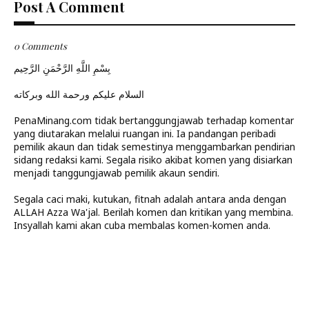
Post A Comment
0 Comments
بِسْمِ اللَّهِ الرَّحْمَنِ الرَّحِيم
السلام عليكم ورحمة الله وبركاته
PenaMinang.com tidak bertanggungjawab terhadap komentar
yang diutarakan melalui ruangan ini. Ia pandangan peribadi
pemilik akaun dan tidak semestinya menggambarkan pendirian
sidang redaksi kami. Segala risiko akibat komen yang disiarkan
menjadi tanggungjawab pemilik akaun sendiri.
Segala caci maki, kutukan, fitnah adalah antara anda dengan
ALLAH Azza Wa'jal. Berilah komen dan kritikan yang membina.
Insyallah kami akan cuba membalas komen-komen anda.