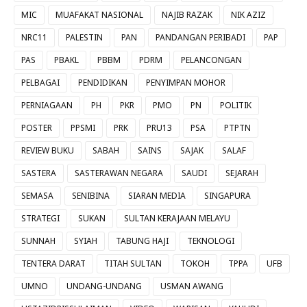
MIC
MUAFAKAT NASIONAL
NAJIB RAZAK
NIK AZIZ
NRC11
PALESTIN
PAN
PANDANGAN PERIBADI
PAP
PAS
PBAKL
PBBM
PDRM
PELANCONGAN
PELBAGAI
PENDIDIKAN
PENYIMPAN MOHOR
PERNIAGAAN
PH
PKR
PMO
PN
POLITIK
POSTER
PPSMI
PRK
PRU13
PSA
PTPTN
REVIEW BUKU
SABAH
SAINS
SAJAK
SALAF
SASTERA
SASTERAWAN NEGARA
SAUDI
SEJARAH
SEMASA
SENIBINA
SIARAN MEDIA
SINGAPURA
STRATEGI
SUKAN
SULTAN KERAJAAN MELAYU
SUNNAH
SYIAH
TABUNG HAJI
TEKNOLOGI
TENTERA DARAT
TITAH SULTAN
TOKOH
TPPA
UFB
UMNO
UNDANG-UNDANG
USMAN AWANG