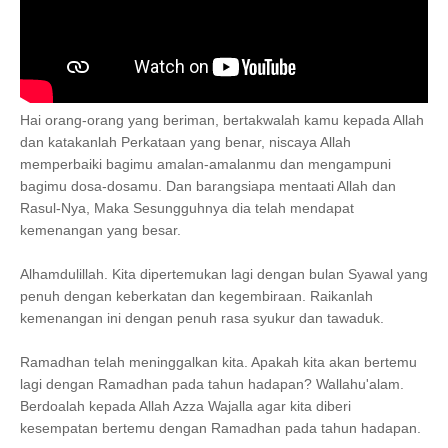
Hai orang-orang yang beriman, bertakwalah kamu kepada Allah
dan katakanlah Perkataan yang benar, niscaya Allah
memperbaiki bagimu amalan-amalanmu dan mengampuni
bagimu dosa-dosamu. Dan barangsiapa mentaati Allah dan
Rasul-Nya, Maka Sesungguhnya dia telah mendapat
kemenangan yang besar.
Alhamdulillah. Kita dipertemukan lagi dengan bulan Syawal yang
penuh dengan keberkatan dan kegembiraan. Raikanlah
kemenangan ini dengan penuh rasa syukur dan tawaduk.
Ramadhan telah meninggalkan kita. Apakah kita akan bertemu
lagi dengan Ramadhan pada tahun hadapan? Wallahu'alam.
Berdoalah kepada Allah Azza Wajalla agar kita diberi
kesempatan bertemu dengan Ramadhan pada tahun hadapan.