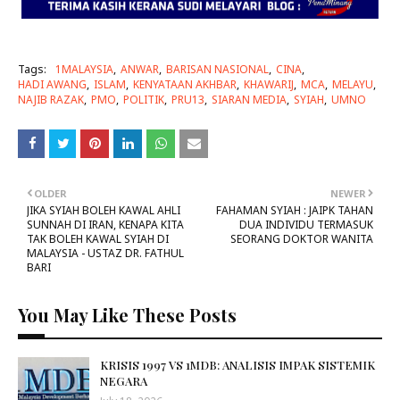
Tags:
1MALAYSIA
ANWAR
BARISAN NASIONAL
CINA
HADI AWANG
ISLAM
KENYATAAN AKHBAR
KHAWARIJ
MCA
MELAYU
NAJIB RAZAK
PMO
POLITIK
PRU13
SIARAN MEDIA
SYIAH
UMNO
OLDER
NEWER
JIKA SYIAH BOLEH KAWAL AHLI
FAHAMAN SYIAH : JAIPK TAHAN
SUNNAH DI IRAN, KENAPA KITA
DUA INDIVIDU TERMASUK
TAK BOLEH KAWAL SYIAH DI
SEORANG DOKTOR WANITA
MALAYSIA - USTAZ DR. FATHUL
BARI
You May Like These Posts
KRISIS 1997 VS 1MDB: ANALISIS IMPAK SISTEMIK
NEGARA