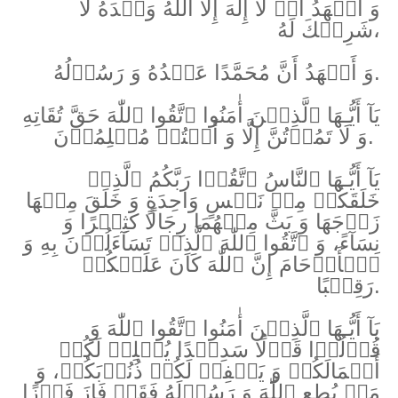
وَ أَشۡهَدُ أَنۡ لَا إِلٰهَ إِلَّا اللّٰهُ وَحۡدَهُ لَا
شَرِيۡكَ لَهُ،
وَ أَشۡهَدُ أَنَّ مُحَمَّدًا عَبۡدُهُ وَ رَسُوۡلُهُ.
يَآ أَيُّـهَا ٱلَّذِيۡنَ أٰمَنُوا ٱتَّقُوا ٱللّٰهَ حَقَّ تُقَاتِهِ
وَ لَا تَمُوۡتُنَّ إِلَّا وَ أَنۡتُمۡ مُسۡلِمُوۡنَ.
يَآ أَيُّـهَا ٱلنَّاسُ ٱتَّقُوۡا رَبَّكُمُ ٱلَّذِيۡ
خَلَقَكُمۡ مِنۡ نَفۡسٍ وَاحِدَةٍ وَ خَلَقَ مِنۡهَا
زَوۡجَهَا وَ بَثَّ مِنۡهُمَا رِجَالًا كَثِيۡرًا وَ
نِسَآءً، وَ ٱتَّقُوا ٱللّٰهَ ٱلَّذِيۡ تَسَآءَلُوۡنَ بِهِ وَ
ٱلۡأَرۡحَامَ إِنَّ ٱللّٰهَ كَانَ عَلَيۡكُمۡ
رَقِيۡبًا.
يَآ أَيُّـهَا ٱلَّذِيۡنَ أٰمَنُوا ٱتَّقُوا ٱللّٰهَ وَ
قُوۡلُوۡا قَوۡلًا سَدِيۡدًا يُصۡلِحۡ لَكُمۡ
أَعۡمَالَكُمۡ وَ يَغۡفِرۡ لَكُمۡ ذُنُوۡبَكُمۡ، وَ
مَنۡ يُطِعِ ٱللّٰهَ وَ رَسُوۡلَهُ فَقَدۡ فَازَ فَوۡزًا