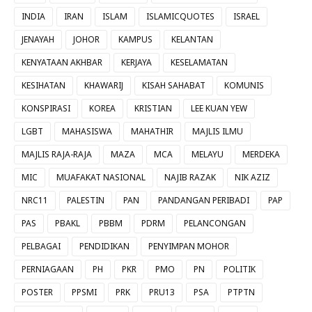
INDIA
IRAN
ISLAM
ISLAMICQUOTES
ISRAEL
JENAYAH
JOHOR
KAMPUS
KELANTAN
KENYATAAN AKHBAR
KERJAYA
KESELAMATAN
KESIHATAN
KHAWARIJ
KISAH SAHABAT
KOMUNIS
KONSPIRASI
KOREA
KRISTIAN
LEE KUAN YEW
LGBT
MAHASISWA
MAHATHIR
MAJLIS ILMU
MAJLIS RAJA-RAJA
MAZA
MCA
MELAYU
MERDEKA
MIC
MUAFAKAT NASIONAL
NAJIB RAZAK
NIK AZIZ
NRC11
PALESTIN
PAN
PANDANGAN PERIBADI
PAP
PAS
PBAKL
PBBM
PDRM
PELANCONGAN
PELBAGAI
PENDIDIKAN
PENYIMPAN MOHOR
PERNIAGAAN
PH
PKR
PMO
PN
POLITIK
POSTER
PPSMI
PRK
PRU13
PSA
PTPTN