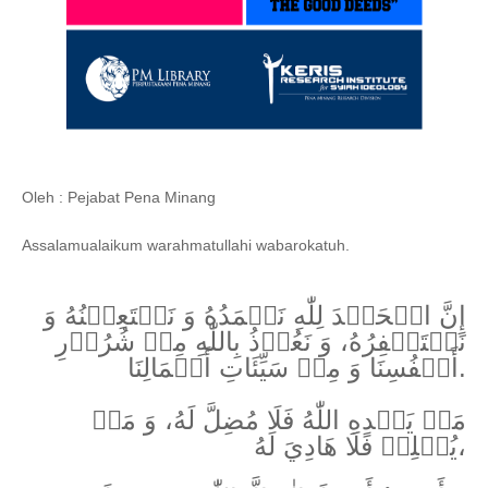
Oleh : Pejabat Pena Minang
Assalamualaikum warahmatullahi wabarokatuh.
إِنَّ الۡحَمۡدَ لِلّٰهِ نَحۡمَدُهُ وَ نَسۡتَعِيۡنُهُ وَ
نَسۡتَغۡفِرُهُ، وَ نَعُوۡذُ بِاللّٰهِ مِنۡ شُرُوۡرِ
أَنۡفُسِنَا وَ مِنۡ سَيِّئَاتِ أَعۡمَالِنَا.
مَنۡ يَهۡدِهِ اللّٰهُ فَلَا مُضِلَّ لَهُ، وَ مَنۡ
يُضۡلِلۡ فَلَا هَادِيَ لَهُ،