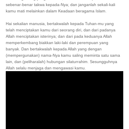
sebenar-benar takwa kepada-Nya; dan janganlah sekali-kali
kamu mati melainkan dalam Keadaan beragama Islam.
Hai sekalian manusia, bertakwalah kepada Tuhan-mu yang
telah menciptakan kamu dari seorang diri, dan dari padanya
Allah menciptakan isterinya; dan dari pada keduanya Allah
memperkembang biakkan laki-laki dan perempuan yang
banyak. Dan bertakwalah kepada Allah yang dengan
(mempergunakan) nama-Nya kamu saling meminta satu sama
lain, dan (peliharalah) hubungan silaturrahim. Sesungguhnya
Allah selalu menjaga dan mengawasi kamu.