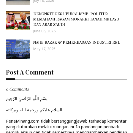
July 18, 2026
DEKONSTRUKSI 'PUKALISME' POLITIK:
MEMAHAMI RAGAM MONARKI TANAH MELAYU
DAN ARAB SAUDI
June 06, 2026
NAJIB RAZAK & PEMERKASAAN INDUSTRI REL
May 17, 2025
Post A Comment
0 Comments
بِسْمِ اللَّهِ الرَّحْمَنِ الرَّحِيم
السلام عليكم ورحمة الله وبركاته
PenaMinang.com tidak bertanggungjawab terhadap komentar
yang diutarakan melalui ruangan ini. Ia pandangan peribadi
pemilik akaun dan tidak semestinya menggambarkan pendirian