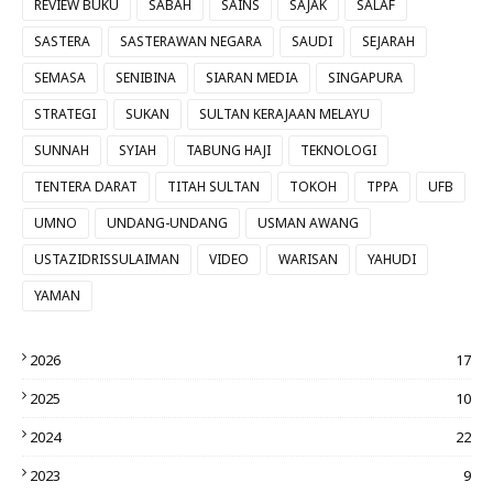
REVIEW BUKU
SABAH
SAINS
SAJAK
SALAF
SASTERA
SASTERAWAN NEGARA
SAUDI
SEJARAH
SEMASA
SENIBINA
SIARAN MEDIA
SINGAPURA
STRATEGI
SUKAN
SULTAN KERAJAAN MELAYU
SUNNAH
SYIAH
TABUNG HAJI
TEKNOLOGI
TENTERA DARAT
TITAH SULTAN
TOKOH
TPPA
UFB
UMNO
UNDANG-UNDANG
USMAN AWANG
USTAZIDRISSULAIMAN
VIDEO
WARISAN
YAHUDI
YAMAN
2026
17
2025
10
2024
22
2023
9