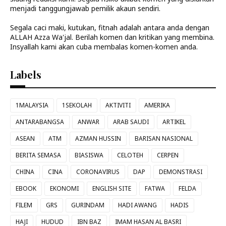
menjadi tanggungjawab pemilik akaun sendiri.
Segala caci maki, kutukan, fitnah adalah antara anda dengan
ALLAH Azza Wa'jal. Berilah komen dan kritikan yang membina.
Insyallah kami akan cuba membalas komen-komen anda.
Labels
1MALAYSIA
1SEKOLAH
AKTIVITI
AMERIKA
ANTARABANGSA
ANWAR
ARAB SAUDI
ARTIKEL
ASEAN
ATM
AZMAN HUSSIN
BARISAN NASIONAL
BERITA SEMASA
BIASISWA
CELOTEH
CERPEN
CHINA
CINA
CORONAVIRUS
DAP
DEMONSTRASI
EBOOK
EKONOMI
ENGLISH SITE
FATWA
FELDA
FILEM
GRS
GURINDAM
HADI AWANG
HADIS
HAJI
HUDUD
IBN BAZ
IMAM HASAN AL BASRI