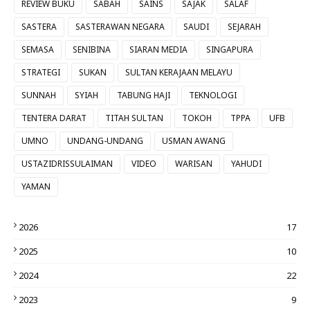
REVIEW BUKU
SABAH
SAINS
SAJAK
SALAF
SASTERA
SASTERAWAN NEGARA
SAUDI
SEJARAH
SEMASA
SENIBINA
SIARAN MEDIA
SINGAPURA
STRATEGI
SUKAN
SULTAN KERAJAAN MELAYU
SUNNAH
SYIAH
TABUNG HAJI
TEKNOLOGI
TENTERA DARAT
TITAH SULTAN
TOKOH
TPPA
UFB
UMNO
UNDANG-UNDANG
USMAN AWANG
USTAZIDRISSULAIMAN
VIDEO
WARISAN
YAHUDI
YAMAN
2026
17
2025
10
2024
22
2023
9