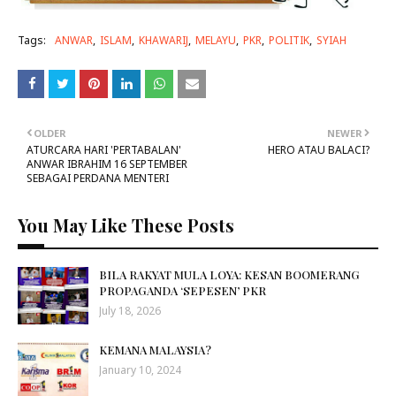
Tags:
ANWAR
ISLAM
KHAWARIJ
MELAYU
PKR
POLITIK
SYIAH
OLDER
NEWER
ATURCARA HARI 'PERTABALAN'
HERO ATAU BALACI?
ANWAR IBRAHIM 16 SEPTEMBER
SEBAGAI PERDANA MENTERI
You May Like These Posts
BILA RAKYAT MULA LOYA: KESAN BOOMERANG
PROPAGANDA ‘SEPESEN’ PKR
July 18, 2026
KEMANA MALAYSIA?
January 10, 2024