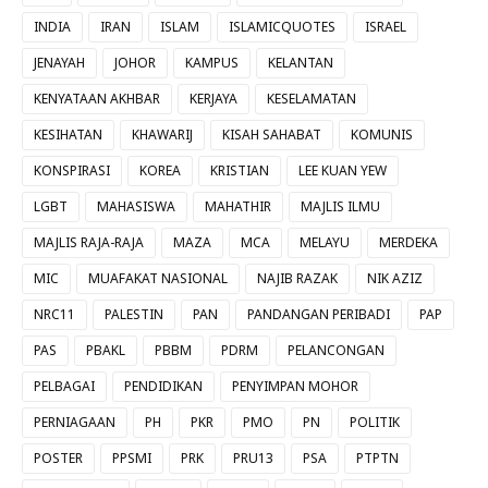
INDIA
IRAN
ISLAM
ISLAMICQUOTES
ISRAEL
JENAYAH
JOHOR
KAMPUS
KELANTAN
KENYATAAN AKHBAR
KERJAYA
KESELAMATAN
KESIHATAN
KHAWARIJ
KISAH SAHABAT
KOMUNIS
KONSPIRASI
KOREA
KRISTIAN
LEE KUAN YEW
LGBT
MAHASISWA
MAHATHIR
MAJLIS ILMU
MAJLIS RAJA-RAJA
MAZA
MCA
MELAYU
MERDEKA
MIC
MUAFAKAT NASIONAL
NAJIB RAZAK
NIK AZIZ
NRC11
PALESTIN
PAN
PANDANGAN PERIBADI
PAP
PAS
PBAKL
PBBM
PDRM
PELANCONGAN
PELBAGAI
PENDIDIKAN
PENYIMPAN MOHOR
PERNIAGAAN
PH
PKR
PMO
PN
POLITIK
POSTER
PPSMI
PRK
PRU13
PSA
PTPTN