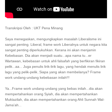
Transkripsi Oleh : UKT Pena Minang
Saya menegaskan, mengungkapkan masalah Liberalisme ini
sangat penting. Liberal, frame work Liberalnya untuk negara kita
sangat penting diperkukuhkan. Kerana ini akan menjamin
Kebebasan. Dia akan menjadi suatu...apa nama tu...er
Wartawan, kebebasan untuk ahli falsafah yang berfikiran fikiran
pelik...aa... Juga penulis lirik-lirik lagu, yang hendak menulis lirik
lagu yang pelik-pelik..Siapa yang akan membelanya? Frame
work undang-undang kebebasan inilah!!!
Ya...Frame work undang-undang yang bebas inilah...dia akan
mempertahankan orang Syiah, dia akan mempertahankan
Muktazilah, dia akan mempertahankan orang Ahli Sunnah Wal-
Jama'ah...