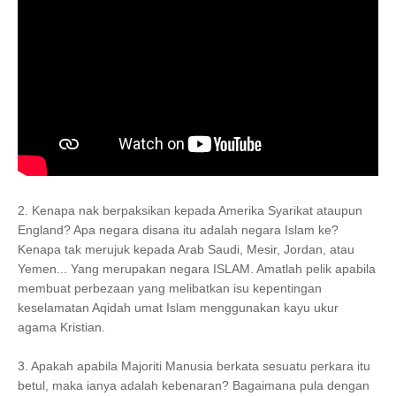
2. Kenapa nak berpaksikan kepada Amerika Syarikat ataupun
England? Apa negara disana itu adalah negara Islam ke?
Kenapa tak merujuk kepada Arab Saudi, Mesir, Jordan, atau
Yemen... Yang merupakan negara ISLAM. Amatlah pelik apabila
membuat perbezaan yang melibatkan isu kepentingan
keselamatan Aqidah umat Islam menggunakan kayu ukur
agama Kristian.
3. Apakah apabila Majoriti Manusia berkata sesuatu perkara itu
betul, maka ianya adalah kebenaran? Bagaimana pula dengan