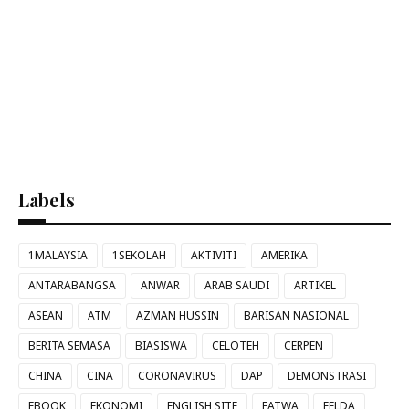
Labels
1MALAYSIA
1SEKOLAH
AKTIVITI
AMERIKA
ANTARABANGSA
ANWAR
ARAB SAUDI
ARTIKEL
ASEAN
ATM
AZMAN HUSSIN
BARISAN NASIONAL
BERITA SEMASA
BIASISWA
CELOTEH
CERPEN
CHINA
CINA
CORONAVIRUS
DAP
DEMONSTRASI
EBOOK
EKONOMI
ENGLISH SITE
FATWA
FELDA