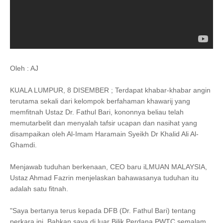
Oleh : AJ
KUALA LUMPUR, 8 DISEMBER ; Terdapat khabar-khabar angin
terutama sekali dari kelompok berfahaman khawarij yang
memfitnah Ustaz Dr. Fathul Bari, kononnya beliau telah
memutarbelit dan menyalah tafsir ucapan dan nasihat yang
disampaikan oleh Al-Imam Haramain Syeikh Dr Khalid Ali Al-
Ghamdi.
Menjawab tuduhan berkenaan, CEO baru iLMUAN MALAYSIA,
Ustaz Ahmad Fazrin menjelaskan bahawasanya tuduhan itu
adalah satu fitnah.
"Saya bertanya terus kepada DFB (Dr. Fathul Bari) tentang
perkara ini. Bahkan saya di luar Bilik Perdana PWTC semalam