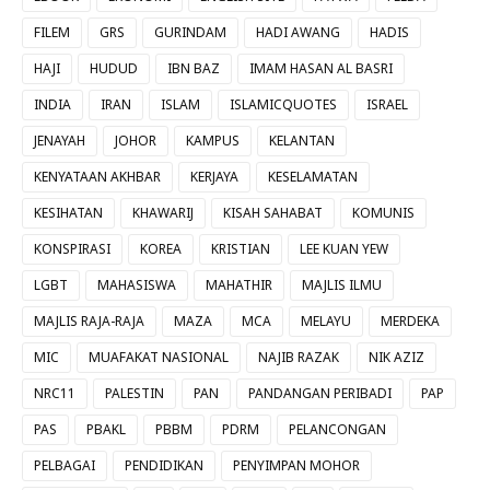
FILEM
GRS
GURINDAM
HADI AWANG
HADIS
HAJI
HUDUD
IBN BAZ
IMAM HASAN AL BASRI
INDIA
IRAN
ISLAM
ISLAMICQUOTES
ISRAEL
JENAYAH
JOHOR
KAMPUS
KELANTAN
KENYATAAN AKHBAR
KERJAYA
KESELAMATAN
KESIHATAN
KHAWARIJ
KISAH SAHABAT
KOMUNIS
KONSPIRASI
KOREA
KRISTIAN
LEE KUAN YEW
LGBT
MAHASISWA
MAHATHIR
MAJLIS ILMU
MAJLIS RAJA-RAJA
MAZA
MCA
MELAYU
MERDEKA
MIC
MUAFAKAT NASIONAL
NAJIB RAZAK
NIK AZIZ
NRC11
PALESTIN
PAN
PANDANGAN PERIBADI
PAP
PAS
PBAKL
PBBM
PDRM
PELANCONGAN
PELBAGAI
PENDIDIKAN
PENYIMPAN MOHOR