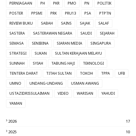
PERNIAGAAN
PH
PKR
PMO
PN
POLITIK
POSTER
PPSMI
PRK
PRU13
PSA
PTPTN
REVIEW BUKU
SABAH
SAINS
SAJAK
SALAF
SASTERA
SASTERAWAN NEGARA
SAUDI
SEJARAH
SEMASA
SENIBINA
SIARAN MEDIA
SINGAPURA
STRATEGI
SUKAN
SULTAN KERAJAAN MELAYU
SUNNAH
SYIAH
TABUNG HAJI
TEKNOLOGI
TENTERA DARAT
TITAH SULTAN
TOKOH
TPPA
UFB
UMNO
UNDANG-UNDANG
USMAN AWANG
USTAZIDRISSULAIMAN
VIDEO
WARISAN
YAHUDI
YAMAN
2026
17
2025
10