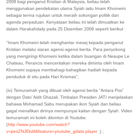
2008 bagi penganut Kristian di Malaysia, beliau telah
menggunakan pendekatan ulama Syiah iaitu Imam Khomeini
sebagai terma rujukan untuk meraih sokongan politik dan
agenda perpaduan. Kenyataan beliau ini telah dimuatkan ke
dalam Harakahdaily pada 25 Disember 2008 seperti berikut :
“Imam Khomeini telah menghantar mesej kepada penganut
Kristian melalui siaran agensi-agensi berita. Para penyokong
yang mengiringi Khomeini ketika dalam buangan di Neaupe Le
Chateau, Perancis menceritakan mereka diminta oleh Imam
Khomeini supaya membahagi-bahagikan hadiah kepada
penduduk di situ pada Hari Krismas”;
(iv) Temuramah yang dibuat oleh agensi berita “Antara Pos”
dengan Dato’ Aidit Ghazali, Timbalan Presiden JATI menjelaskan
bahawa Mohamad Sabu merupakan ikon Syiah dan beliau
gagal menafikan dirinya mempunyai kaitan dengan Syiah. Video
temuramah ini boleh ditonton di Youtube.
(
http://www.youtube.com/watch?
v=pesZNJEkdil&feature=youtube_gdata player
;) ;