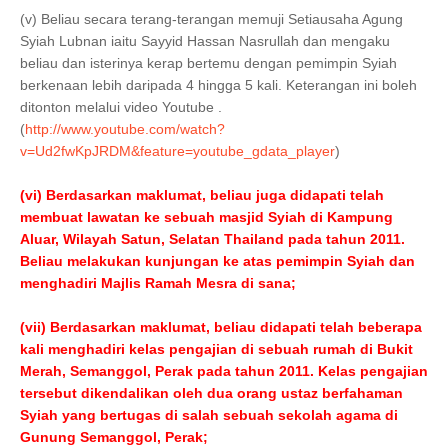
(v) Beliau secara terang-terangan memuji Setiausaha Agung
Syiah Lubnan iaitu Sayyid Hassan Nasrullah dan mengaku
beliau dan isterinya kerap bertemu dengan pemimpin Syiah
berkenaan lebih daripada 4 hingga 5 kali. Keterangan ini boleh
ditonton melalui video Youtube .
(
http://www.youtube.com/watch?
v=Ud2fwKpJRDM&feature=youtube_gdata_player
)
(vi) Berdasarkan maklumat, beliau juga didapati telah
membuat lawatan ke sebuah masjid Syiah di Kampung
Aluar, Wilayah Satun, Selatan Thailand pada tahun 2011.
Beliau melakukan kunjungan ke atas pemimpin Syiah dan
menghadiri Majlis Ramah Mesra di sana;
(vii) Berdasarkan maklumat, beliau didapati telah beberapa
kali menghadiri kelas pengajian di sebuah rumah di Bukit
Merah, Semanggol, Perak pada tahun 2011. Kelas pengajian
tersebut dikendalikan oleh dua orang ustaz berfahaman
Syiah yang bertugas di salah sebuah sekolah agama di
Gunung Semanggol, Perak;