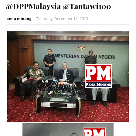
@DPPMalaysia @Tantawi100
pena minang
-
Thursday, December 12, 2013