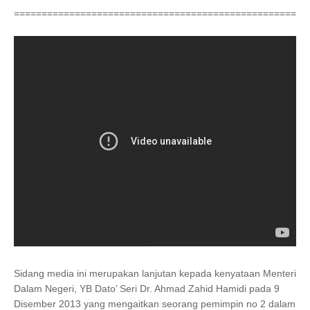
===================================================
Sidang media ini merupakan lanjutan kepada kenyataan Menteri
Dalam Negeri, YB Dato’ Seri Dr. Ahmad Zahid Hamidi pada 9
Disember 2013 yang mengaitkan seorang pemimpin no 2 dalam