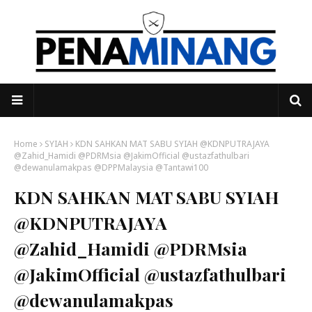
Home
SYIAH
KDN SAHKAN MAT SABU SYIAH @KDNPUTRAJAYA
@Zahid_Hamidi @PDRMsia @JakimOfficial @ustazfathulbari
@dewanulamakpas @DPPMalaysia @Tantawi100
KDN SAHKAN MAT SABU SYIAH
@KDNPUTRAJAYA
@Zahid_Hamidi @PDRMsia
@JakimOfficial @ustazfathulbari
@dewanulamakpas