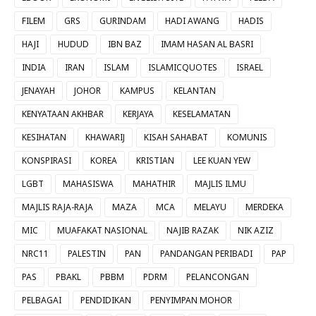
FILEM
GRS
GURINDAM
HADI AWANG
HADIS
HAJI
HUDUD
IBN BAZ
IMAM HASAN AL BASRI
INDIA
IRAN
ISLAM
ISLAMICQUOTES
ISRAEL
JENAYAH
JOHOR
KAMPUS
KELANTAN
KENYATAAN AKHBAR
KERJAYA
KESELAMATAN
KESIHATAN
KHAWARIJ
KISAH SAHABAT
KOMUNIS
KONSPIRASI
KOREA
KRISTIAN
LEE KUAN YEW
LGBT
MAHASISWA
MAHATHIR
MAJLIS ILMU
MAJLIS RAJA-RAJA
MAZA
MCA
MELAYU
MERDEKA
MIC
MUAFAKAT NASIONAL
NAJIB RAZAK
NIK AZIZ
NRC11
PALESTIN
PAN
PANDANGAN PERIBADI
PAP
PAS
PBAKL
PBBM
PDRM
PELANCONGAN
PELBAGAI
PENDIDIKAN
PENYIMPAN MOHOR