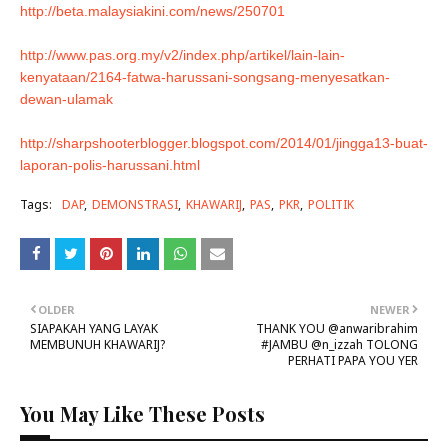
http://beta.malaysiakini.com/news/250701
http://www.pas.org.my/v2/index.php/artikel/lain-lain-
kenyataan/2164-fatwa-harussani-songsang-menyesatkan-
dewan-ulamak
http://sharpshooterblogger.blogspot.com/2014/01/jingga13-buat-
laporan-polis-harussani.html
Tags:
DAP
DEMONSTRASI
KHAWARIJ
PAS
PKR
POLITIK
OLDER
NEWER
SIAPAKAH YANG LAYAK
THANK YOU @anwaribrahim
MEMBUNUH KHAWARIJ?
#JAMBU @n_izzah TOLONG
PERHATI PAPA YOU YER
You May Like These Posts