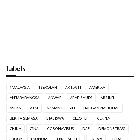
Labels
1MALAYSIA
1SEKOLAH
AKTIVITI
AMERIKA
ANTARABANGSA
ANWAR
ARAB SAUDI
ARTIKEL
ASEAN
ATM
AZMAN HUSSIN
BARISAN NASIONAL
BERITA SEMASA
BIASISWA
CELOTEH
CERPEN
CHINA
CINA
CORONAVIRUS
DAP
DEMONSTRASI
EBOOK
EKONOMI
ENGLISH SITE
FATWA
FELDA