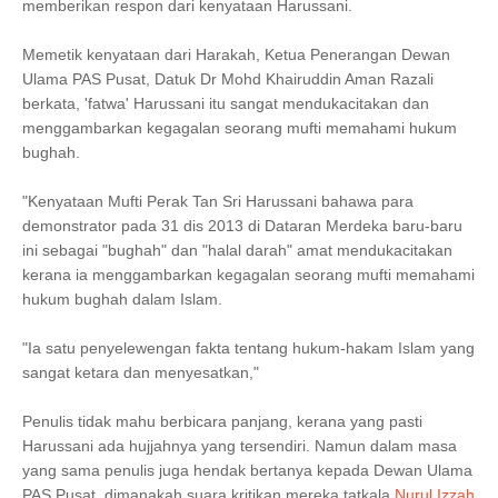
memberikan respon dari kenyataan Harussani.
Memetik kenyataan dari Harakah, Ketua Penerangan Dewan
Ulama PAS Pusat, Datuk Dr Mohd Khairuddin Aman Razali
berkata, 'fatwa' Harussani itu sangat mendukacitakan dan
menggambarkan kegagalan seorang mufti memahami hukum
bughah.
"Kenyataan Mufti Perak Tan Sri Harussani bahawa para
demonstrator pada 31 dis 2013 di Dataran Merdeka baru-baru
ini sebagai "bughah" dan "halal darah" amat mendukacitakan
kerana ia menggambarkan kegagalan seorang mufti memahami
hukum bughah dalam Islam.
"Ia satu penyelewengan fakta tentang hukum-hakam Islam yang
sangat ketara dan menyesatkan,"
Penulis tidak mahu berbicara panjang, kerana yang pasti
Harussani ada hujjahnya yang tersendiri. Namun dalam masa
yang sama penulis juga hendak bertanya kepada Dewan Ulama
PAS Pusat, dimanakah suara kritikan mereka tatkala
Nurul Izzah