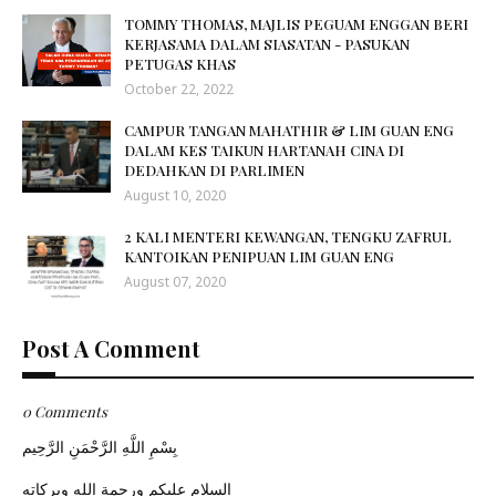
TOMMY THOMAS, MAJLIS PEGUAM ENGGAN BERI
KERJASAMA DALAM SIASATAN - PASUKAN
PETUGAS KHAS
October 22, 2022
CAMPUR TANGAN MAHATHIR & LIM GUAN ENG
DALAM KES TAIKUN HARTANAH CINA DI
DEDAHKAN DI PARLIMEN
August 10, 2020
2 KALI MENTERI KEWANGAN, TENGKU ZAFRUL
KANTOIKAN PENIPUAN LIM GUAN ENG
August 07, 2020
Post A Comment
0 Comments
بِسْمِ اللَّهِ الرَّحْمَنِ الرَّحِيم
السلام عليكم ورحمة الله وبركاته