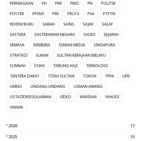
PERNIAGAAN
PH
PKR
PMO
PN
POLITIK
POSTER
PPSMI
PRK
PRU13
PSA
PTPTN
REVIEW BUKU
SABAH
SAINS
SAJAK
SALAF
SASTERA
SASTERAWAN NEGARA
SAUDI
SEJARAH
SEMASA
SENIBINA
SIARAN MEDIA
SINGAPURA
STRATEGI
SUKAN
SULTAN KERAJAAN MELAYU
SUNNAH
SYIAH
TABUNG HAJI
TEKNOLOGI
TENTERA DARAT
TITAH SULTAN
TOKOH
TPPA
UFB
UMNO
UNDANG-UNDANG
USMAN AWANG
USTAZIDRISSULAIMAN
VIDEO
WARISAN
YAHUDI
YAMAN
2026
17
2025
10