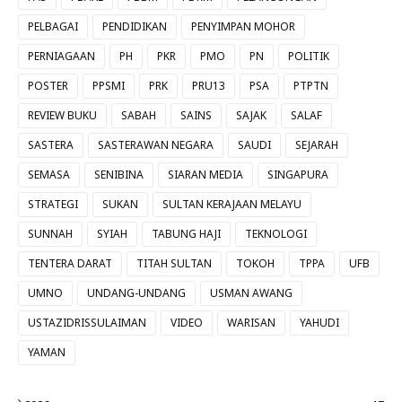
PELBAGAI
PENDIDIKAN
PENYIMPAN MOHOR
PERNIAGAAN
PH
PKR
PMO
PN
POLITIK
POSTER
PPSMI
PRK
PRU13
PSA
PTPTN
REVIEW BUKU
SABAH
SAINS
SAJAK
SALAF
SASTERA
SASTERAWAN NEGARA
SAUDI
SEJARAH
SEMASA
SENIBINA
SIARAN MEDIA
SINGAPURA
STRATEGI
SUKAN
SULTAN KERAJAAN MELAYU
SUNNAH
SYIAH
TABUNG HAJI
TEKNOLOGI
TENTERA DARAT
TITAH SULTAN
TOKOH
TPPA
UFB
UMNO
UNDANG-UNDANG
USMAN AWANG
USTAZIDRISSULAIMAN
VIDEO
WARISAN
YAHUDI
YAMAN