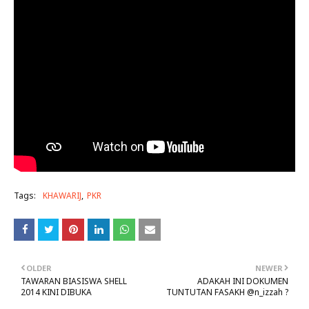
Tags:
KHAWARIJ
PKR
OLDER
NEWER
TAWARAN BIASISWA SHELL
ADAKAH INI DOKUMEN
2014 KINI DIBUKA
TUNTUTAN FASAKH @n_izzah ?