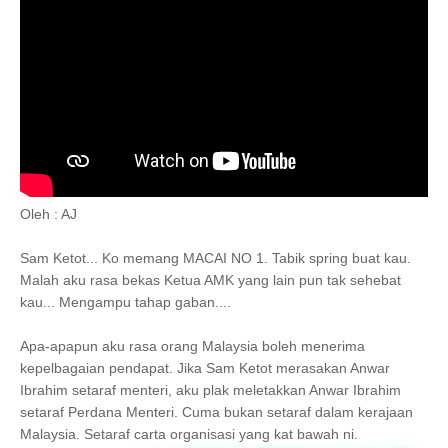
Oleh : AJ
Sam Ketot... Ko memang MACAI NO 1. Tabik spring buat kau.
Malah aku rasa bekas Ketua AMK yang lain pun tak sehebat
kau... Mengampu tahap gaban....
Apa-apapun aku rasa orang Malaysia boleh menerima
kepelbagaian pendapat. Jika Sam Ketot merasakan Anwar
Ibrahim setaraf menteri, aku plak meletakkan Anwar Ibrahim
setaraf Perdana Menteri. Cuma bukan setaraf dalam kerajaan
Malaysia. Setaraf carta organisasi yang kat bawah ni.