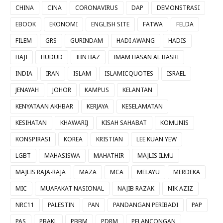
CHINA
CINA
CORONAVIRUS
DAP
DEMONSTRASI
EBOOK
EKONOMI
ENGLISH SITE
FATWA
FELDA
FILEM
GRS
GURINDAM
HADI AWANG
HADIS
HAJI
HUDUD
IBN BAZ
IMAM HASAN AL BASRI
INDIA
IRAN
ISLAM
ISLAMICQUOTES
ISRAEL
JENAYAH
JOHOR
KAMPUS
KELANTAN
KENYATAAN AKHBAR
KERJAYA
KESELAMATAN
KESIHATAN
KHAWARIJ
KISAH SAHABAT
KOMUNIS
KONSPIRASI
KOREA
KRISTIAN
LEE KUAN YEW
LGBT
MAHASISWA
MAHATHIR
MAJLIS ILMU
MAJLIS RAJA-RAJA
MAZA
MCA
MELAYU
MERDEKA
MIC
MUAFAKAT NASIONAL
NAJIB RAZAK
NIK AZIZ
NRC11
PALESTIN
PAN
PANDANGAN PERIBADI
PAP
PAS
PBAKL
PBBM
PDRM
PELANCONGAN