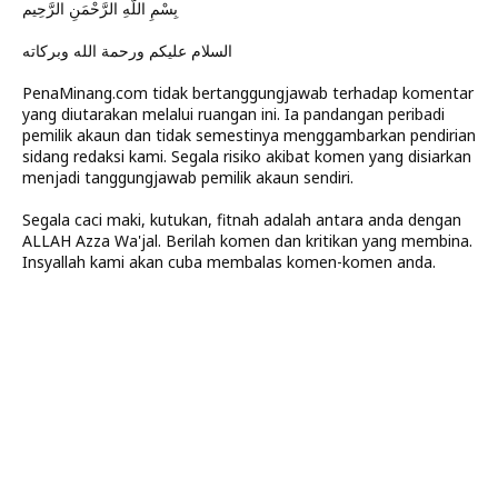
بِسْمِ اللَّهِ الرَّحْمَنِ الرَّحِيم
السلام عليكم ورحمة الله وبركاته
PenaMinang.com tidak bertanggungjawab terhadap komentar
yang diutarakan melalui ruangan ini. Ia pandangan peribadi
pemilik akaun dan tidak semestinya menggambarkan pendirian
sidang redaksi kami. Segala risiko akibat komen yang disiarkan
menjadi tanggungjawab pemilik akaun sendiri.
Segala caci maki, kutukan, fitnah adalah antara anda dengan
ALLAH Azza Wa'jal. Berilah komen dan kritikan yang membina.
Insyallah kami akan cuba membalas komen-komen anda.