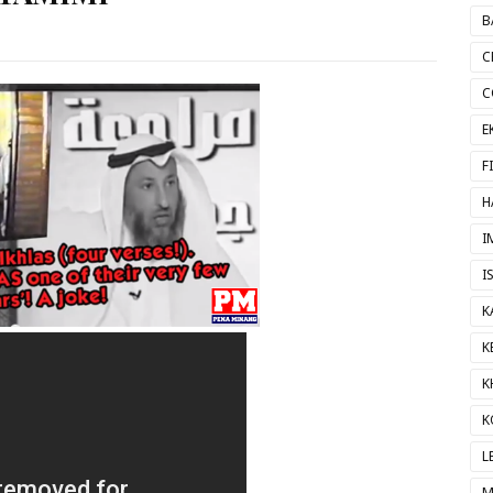
B
C
C
E
F
H
I
I
K
K
K
K
L
M