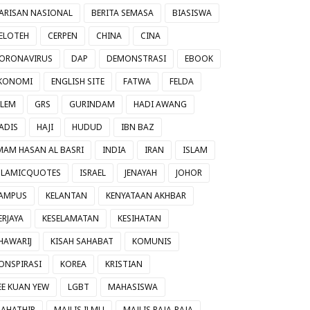
ARISAN NASIONAL
BERITA SEMASA
BIASISWA
ELOTEH
CERPEN
CHINA
CINA
ORONAVIRUS
DAP
DEMONSTRASI
EBOOK
KONOMI
ENGLISH SITE
FATWA
FELDA
ILEM
GRS
GURINDAM
HADI AWANG
ADIS
HAJI
HUDUD
IBN BAZ
MAM HASAN AL BASRI
INDIA
IRAN
ISLAM
SLAMICQUOTES
ISRAEL
JENAYAH
JOHOR
AMPUS
KELANTAN
KENYATAAN AKHBAR
ERJAYA
KESELAMATAN
KESIHATAN
HAWARIJ
KISAH SAHABAT
KOMUNIS
ONSPIRASI
KOREA
KRISTIAN
EE KUAN YEW
LGBT
MAHASISWA
AHATHIR
MAJLIS ILMU
MAJLIS RAJA-RAJA