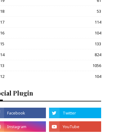
019
61
018
53
017
114
016
104
015
133
014
824
013
1056
012
104
cial Plugin