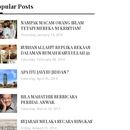
opular Posts
NAMPAK MACAM ORANG ISLAM
TETAPI MEREKA NI KRISTIAN!
Thursday, January 14, 2016
SUBHANALLAH!!! REPLIKA REKAAN
DALAMAN RUMAH RASULULLAH ﷺ
Saturday, February 08, 2014
APA ITU JAYYID JIDDAN?
Saturday, April 05, 2014
BILA MAHATHIR BERBICARA
PERIHAL ANWAR.
Saturday, March 23, 2013
SEJARAH MELAKA SECARA RINGKAS
Friday, August 01, 2014