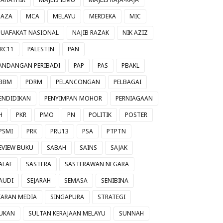
AZA
MCA
MELAYU
MERDEKA
MIC
UAFAKAT NASIONAL
NAJIB RAZAK
NIK AZIZ
RC11
PALESTIN
PAN
ANDANGAN PERIBADI
PAP
PAS
PBAKL
BBM
PDRM
PELANCONGAN
PELBAGAI
ENDIDIKAN
PENYIMPAN MOHOR
PERNIAGAAN
H
PKR
PMO
PN
POLITIK
POSTER
PSMI
PRK
PRU13
PSA
PTPTN
EVIEW BUKU
SABAH
SAINS
SAJAK
ALAF
SASTERA
SASTERAWAN NEGARA
AUDI
SEJARAH
SEMASA
SENIBINA
IARAN MEDIA
SINGAPURA
STRATEGI
UKAN
SULTAN KERAJAAN MELAYU
SUNNAH