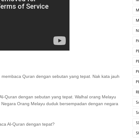
M
M
N
P
P
P
P
u membaca Quran dengan sebutan yang tepat. Nak kata jauh
P
R
a Al-Quran dengan sebutan yang tepat. Walhal orang Melayu
S
ng Negara Orang Melayu duduk bersempadan dengan negara
S
S
aca Al-Quran dengan tepat?
S