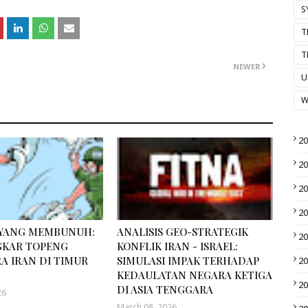
S
T
T
NEWER
U
W
2
2
2
2
 YANG MEMBUNUH:
ANALISIS GEO-STRATEGIK
2
KAR TOPENG
KONFLIK IRAN - ISRAEL:
A IRAN DI TIMUR
SIMULASI IMPAK TERHADAP
2
KEDAULATAN NEGARA KETIGA
2
DI ASIA TENGGARA
26
March 08, 2026