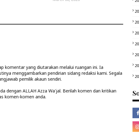
2
2
2
2
2
2
2
 komentar yang diutarakan melalui ruangan ini. Ia
stinya menggambarkan pendirian sidang redaksi kami. Segala
2
ngjawab pemilik akaun sendiri.
anda dengan ALLAH Azza Wa'jal. Berilah komen dan kritikan
So
las komen-komen anda.