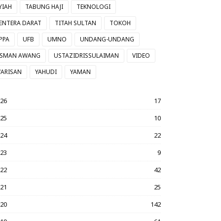
YIAH
TABUNG HAJI
TEKNOLOGI
ENTERA DARAT
TITAH SULTAN
TOKOH
PPA
UFB
UMNO
UNDANG-UNDANG
SMAN AWANG
USTAZIDRISSULAIMAN
VIDEO
ARISAN
YAHUDI
YAMAN
026
17
025
10
024
22
023
9
022
42
021
25
020
142