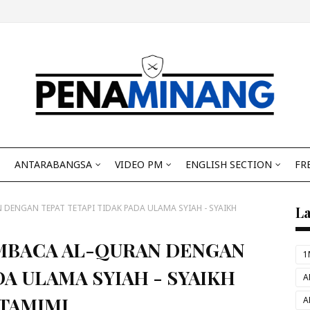
ANTARABANGSA
VIDEO PM
ENGLISH SECTION
FR
DENGAN TEPAT TETAPI TIDAK PADA ULAMA SYIAH - SYAIKH
L
MBACA AL-QURAN DENGAN
1
DA ULAMA SYIAH - SYAIKH
A
TAMIMI
A