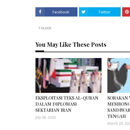
Facebook
Twitter
OLDER
You May Like These Posts
EKSPLOITASI TEKS AL-QURAN
SORAKAN
DALAM DIPLOMASI
MEMBONG
SEKTARIAN IRAN
SANDIWAR
TENGAH
July 08, 2026
March 29, 20