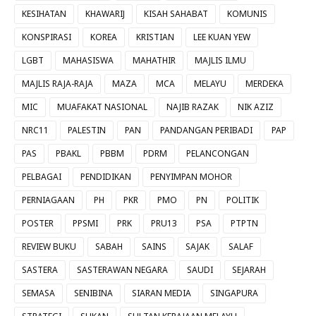
KESIHATAN
KHAWARIJ
KISAH SAHABAT
KOMUNIS
KONSPIRASI
KOREA
KRISTIAN
LEE KUAN YEW
LGBT
MAHASISWA
MAHATHIR
MAJLIS ILMU
MAJLIS RAJA-RAJA
MAZA
MCA
MELAYU
MERDEKA
MIC
MUAFAKAT NASIONAL
NAJIB RAZAK
NIK AZIZ
NRC11
PALESTIN
PAN
PANDANGAN PERIBADI
PAP
PAS
PBAKL
PBBM
PDRM
PELANCONGAN
PELBAGAI
PENDIDIKAN
PENYIMPAN MOHOR
PERNIAGAAN
PH
PKR
PMO
PN
POLITIK
POSTER
PPSMI
PRK
PRU13
PSA
PTPTN
REVIEW BUKU
SABAH
SAINS
SAJAK
SALAF
SASTERA
SASTERAWAN NEGARA
SAUDI
SEJARAH
SEMASA
SENIBINA
SIARAN MEDIA
SINGAPURA