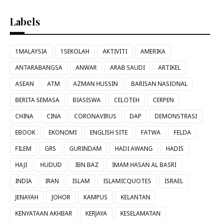
Labels
1MALAYSIA
1SEKOLAH
AKTIVITI
AMERIKA
ANTARABANGSA
ANWAR
ARAB SAUDI
ARTIKEL
ASEAN
ATM
AZMAN HUSSIN
BARISAN NASIONAL
BERITA SEMASA
BIASISWA
CELOTEH
CERPEN
CHINA
CINA
CORONAVIRUS
DAP
DEMONSTRASI
EBOOK
EKONOMI
ENGLISH SITE
FATWA
FELDA
FILEM
GRS
GURINDAM
HADI AWANG
HADIS
HAJI
HUDUD
IBN BAZ
IMAM HASAN AL BASRI
INDIA
IRAN
ISLAM
ISLAMICQUOTES
ISRAEL
JENAYAH
JOHOR
KAMPUS
KELANTAN
KENYATAAN AKHBAR
KERJAYA
KESELAMATAN