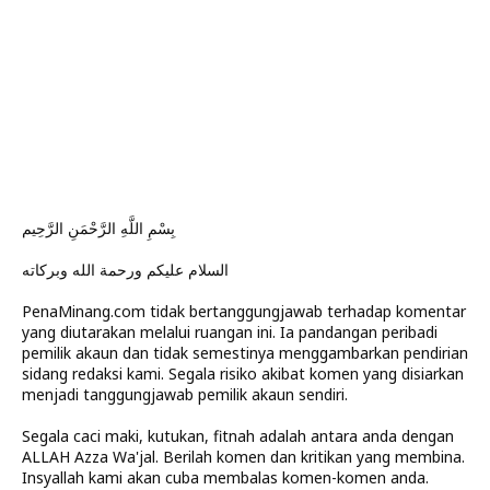
بِسْمِ اللَّهِ الرَّحْمَنِ الرَّحِيم
السلام عليكم ورحمة الله وبركاته
PenaMinang.com tidak bertanggungjawab terhadap komentar
yang diutarakan melalui ruangan ini. Ia pandangan peribadi
pemilik akaun dan tidak semestinya menggambarkan pendirian
sidang redaksi kami. Segala risiko akibat komen yang disiarkan
menjadi tanggungjawab pemilik akaun sendiri.
Segala caci maki, kutukan, fitnah adalah antara anda dengan
ALLAH Azza Wa'jal. Berilah komen dan kritikan yang membina.
Insyallah kami akan cuba membalas komen-komen anda.