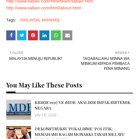
http://www.saban.com/html/team/saban.html
http://www.saban.com/html/about.html
Tags:
1MALAYSIA
KHAWARIJ
OLDER
NEWER
MALAYSIA MENUJU REPUBLIK?
TAQABALLAHU MINNA WA
MINKUM KEPADA PEMBACA
PENA MINANG
You May Like These Posts
KRISIS 1997 VS 1MDB: ANALISIS IMPAK SISTEMIK
NEGARA
July 18, 2026
DEKONSTRUKSI 'PUKALISME' POLITIK:
MEMAHAMI RAGAM MONARKI TANAH MELAYU