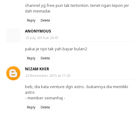
channel yg free pun tak tertonton. tenet ngan tepon jer
dah memadai
Reply
Delete
ANONYMOUS
25 July 2014 at 23:47
pakai je njoi tak yah bayar bulan2
Reply
Delete
NIZAM KHIR
23 November 2015 at 11:32
beb, dia kata venture dgn astro.. bukannya dia memiliki
astro
- member semanhaj -
Reply
Delete