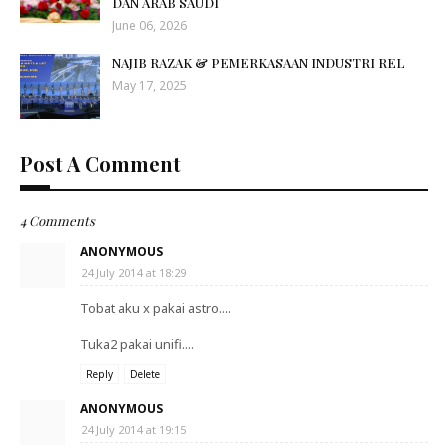
DAN ARAB SAUDI
June 06, 2026
NAJIB RAZAK & PEMERKASAAN INDUSTRI REL
May 17, 2025
Post A Comment
4 Comments
ANONYMOUS
24 July 2014 at 18:29
Tobat aku x pakai astro....
Tuka2 pakai unifi....
Reply
Delete
ANONYMOUS
24 July 2014 at 19:15