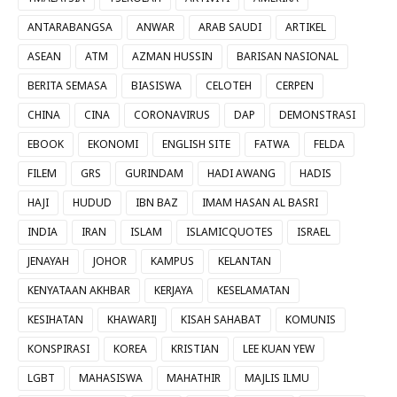
ANTARABANGSA
ANWAR
ARAB SAUDI
ARTIKEL
ASEAN
ATM
AZMAN HUSSIN
BARISAN NASIONAL
BERITA SEMASA
BIASISWA
CELOTEH
CERPEN
CHINA
CINA
CORONAVIRUS
DAP
DEMONSTRASI
EBOOK
EKONOMI
ENGLISH SITE
FATWA
FELDA
FILEM
GRS
GURINDAM
HADI AWANG
HADIS
HAJI
HUDUD
IBN BAZ
IMAM HASAN AL BASRI
INDIA
IRAN
ISLAM
ISLAMICQUOTES
ISRAEL
JENAYAH
JOHOR
KAMPUS
KELANTAN
KENYATAAN AKHBAR
KERJAYA
KESELAMATAN
KESIHATAN
KHAWARIJ
KISAH SAHABAT
KOMUNIS
KONSPIRASI
KOREA
KRISTIAN
LEE KUAN YEW
LGBT
MAHASISWA
MAHATHIR
MAJLIS ILMU