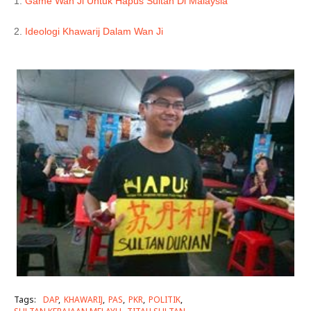
1.
Game Wan Ji Untuk Hapus Sultan Di Malaysia
2.
Ideologi Khawarij Dalam Wan Ji
Tags:
DAP
KHAWARIJ
PAS
PKR
POLITIK