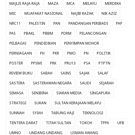
MAJLIS RAJA-RAJA
MAZA
MCA
MELAYU
MERDEKA
MIC
MUAFAKAT NASIONAL
NAJIB RAZAK
NIK AZIZ
NRC11
PALESTIN
PAN
PANDANGAN PERIBADI
PAP
PAS
PBAKL
PBBM
PDRM
PELANCONGAN
PELBAGAI
PENDIDIKAN
PENYIMPAN MOHOR
PERNIAGAAN
PH
PKR
PMO
PN
POLITIK
POSTER
PPSMI
PRK
PRU13
PSA
PTPTN
REVIEW BUKU
SABAH
SAINS
SAJAK
SALAF
SASTERA
SASTERAWAN NEGARA
SAUDI
SEJARAH
SEMASA
SENIBINA
SIARAN MEDIA
SINGAPURA
STRATEGI
SUKAN
SULTAN KERAJAAN MELAYU
SUNNAH
SYIAH
TABUNG HAJI
TEKNOLOGI
TENTERA DARAT
TITAH SULTAN
TOKOH
TPPA
UFB
UMNO
UNDANG-UNDANG
USMAN AWANG