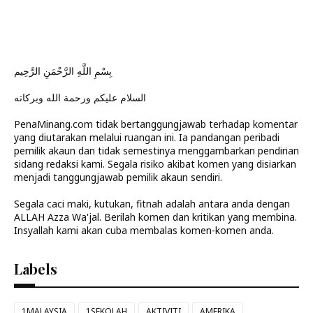
بِسْمِ اللَّهِ الرَّحْمَنِ الرَّحِيم
السلام عليكم ورحمة الله وبركاته
PenaMinang.com tidak bertanggungjawab terhadap komentar
yang diutarakan melalui ruangan ini. Ia pandangan peribadi
pemilik akaun dan tidak semestinya menggambarkan pendirian
sidang redaksi kami. Segala risiko akibat komen yang disiarkan
menjadi tanggungjawab pemilik akaun sendiri.
Segala caci maki, kutukan, fitnah adalah antara anda dengan
ALLAH Azza Wa'jal. Berilah komen dan kritikan yang membina.
Insyallah kami akan cuba membalas komen-komen anda.
Labels
1MALAYSIA
1SEKOLAH
AKTIVITI
AMERIKA