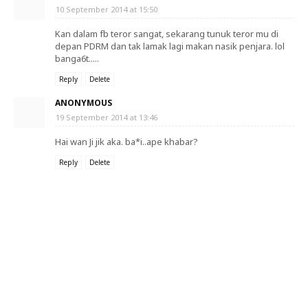
10 September 2014 at 15:50
Kan dalam fb teror sangat, sekarang tunuk teror mu di
depan PDRM dan tak lamak lagi makan nasik penjara. lol
banga6t.....
Reply
Delete
ANONYMOUS
19 September 2014 at 13:46
Hai wan Ji jik aka. ba*i..ape khabar?
Reply
Delete