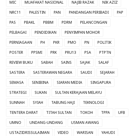
MIC
MUAFAKAT NASIONAL
NAJIB RAZAK
NIK AZIZ
NRC11
PALESTIN
PAN
PANDANGAN PERIBADI
PAP
PAS
PBAKL
PBBM
PDRM
PELANCONGAN
PELBAGAI
PENDIDIKAN
PENYIMPAN MOHOR
PERNIAGAAN
PH
PKR
PMO
PN
POLITIK
POSTER
PPSMI
PRK
PRU13
PSA
PTPTN
REVIEW BUKU
SABAH
SAINS
SAJAK
SALAF
SASTERA
SASTERAWAN NEGARA
SAUDI
SEJARAH
SEMASA
SENIBINA
SIARAN MEDIA
SINGAPURA
STRATEGI
SUKAN
SULTAN KERAJAAN MELAYU
SUNNAH
SYIAH
TABUNG HAJI
TEKNOLOGI
TENTERA DARAT
TITAH SULTAN
TOKOH
TPPA
UFB
UMNO
UNDANG-UNDANG
USMAN AWANG
USTAZIDRISSULAIMAN
VIDEO
WARISAN
YAHUDI