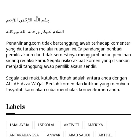
بِسْمِ اللَّهِ الرَّحْمَنِ الرَّحِيم
السلام عليكم ورحمة الله وبركاته
PenaMinang.com tidak bertanggungjawab terhadap komentar
yang diutarakan melalui ruangan ini. Ia pandangan peribadi
pemilik akaun dan tidak semestinya menggambarkan pendirian
sidang redaksi kami. Segala risiko akibat komen yang disiarkan
menjadi tanggungjawab pemilik akaun sendiri.
Segala caci maki, kutukan, fitnah adalah antara anda dengan
ALLAH Azza Wa'jal. Berilah komen dan kritikan yang membina.
Insyallah kami akan cuba membalas komen-komen anda.
Labels
1MALAYSIA
1SEKOLAH
AKTIVITI
AMERIKA
ANTARABANGSA
ANWAR
ARAB SAUDI
ARTIKEL