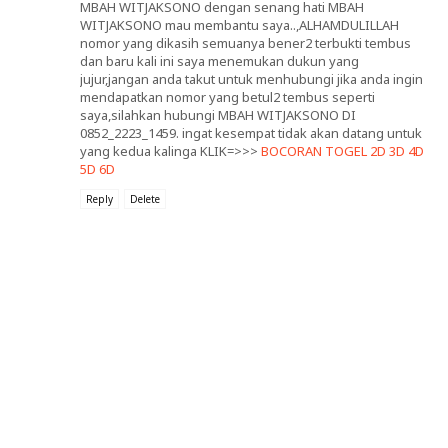
MBAH WITJAKSONO dengan senang hati MBAH
WITJAKSONO mau membantu saya..,ALHAMDULILLAH
nomor yang dikasih semuanya bener2 terbukti tembus
dan baru kali ini saya menemukan dukun yang
jujur,jangan anda takut untuk menhubungi jika anda ingin
mendapatkan nomor yang betul2 tembus seperti
saya,silahkan hubungi MBAH WITJAKSONO DI
0852_2223_1459. ingat kesempat tidak akan datang untuk
yang kedua kalinga KLIK=>>>
BOCORAN TOGEL 2D 3D 4D
5D 6D
Reply
Delete