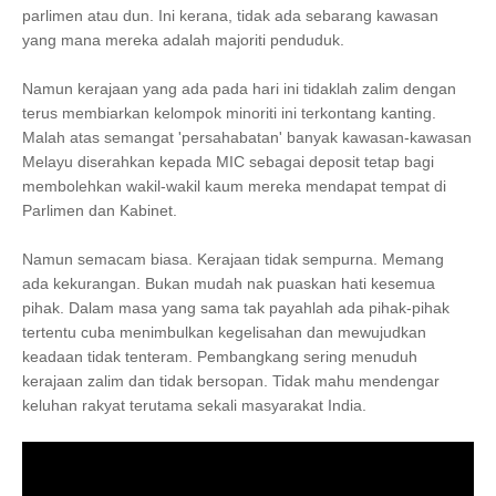
parlimen atau dun. Ini kerana, tidak ada sebarang kawasan
yang mana mereka adalah majoriti penduduk.
Namun kerajaan yang ada pada hari ini tidaklah zalim dengan
terus membiarkan kelompok minoriti ini terkontang kanting.
Malah atas semangat 'persahabatan' banyak kawasan-kawasan
Melayu diserahkan kepada MIC sebagai deposit tetap bagi
membolehkan wakil-wakil kaum mereka mendapat tempat di
Parlimen dan Kabinet.
Namun semacam biasa. Kerajaan tidak sempurna. Memang
ada kekurangan. Bukan mudah nak puaskan hati kesemua
pihak. Dalam masa yang sama tak payahlah ada pihak-pihak
tertentu cuba menimbulkan kegelisahan dan mewujudkan
keadaan tidak tenteram. Pembangkang sering menuduh
kerajaan zalim dan tidak bersopan. Tidak mahu mendengar
keluhan rakyat terutama sekali masyarakat India.