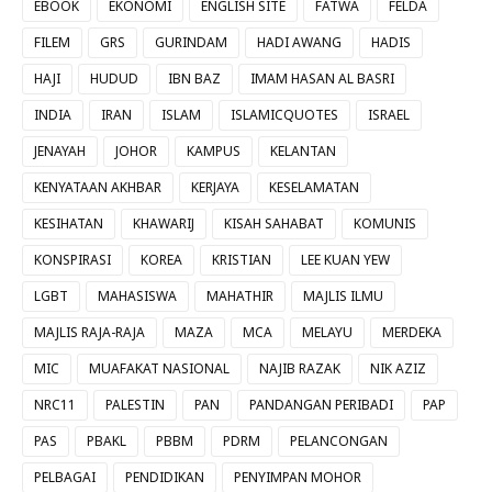
EBOOK
EKONOMI
ENGLISH SITE
FATWA
FELDA
FILEM
GRS
GURINDAM
HADI AWANG
HADIS
HAJI
HUDUD
IBN BAZ
IMAM HASAN AL BASRI
INDIA
IRAN
ISLAM
ISLAMICQUOTES
ISRAEL
JENAYAH
JOHOR
KAMPUS
KELANTAN
KENYATAAN AKHBAR
KERJAYA
KESELAMATAN
KESIHATAN
KHAWARIJ
KISAH SAHABAT
KOMUNIS
KONSPIRASI
KOREA
KRISTIAN
LEE KUAN YEW
LGBT
MAHASISWA
MAHATHIR
MAJLIS ILMU
MAJLIS RAJA-RAJA
MAZA
MCA
MELAYU
MERDEKA
MIC
MUAFAKAT NASIONAL
NAJIB RAZAK
NIK AZIZ
NRC11
PALESTIN
PAN
PANDANGAN PERIBADI
PAP
PAS
PBAKL
PBBM
PDRM
PELANCONGAN
PELBAGAI
PENDIDIKAN
PENYIMPAN MOHOR