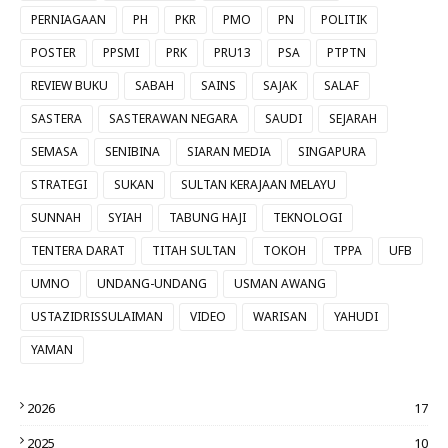
PERNIAGAAN
PH
PKR
PMO
PN
POLITIK
POSTER
PPSMI
PRK
PRU13
PSA
PTPTN
REVIEW BUKU
SABAH
SAINS
SAJAK
SALAF
SASTERA
SASTERAWAN NEGARA
SAUDI
SEJARAH
SEMASA
SENIBINA
SIARAN MEDIA
SINGAPURA
STRATEGI
SUKAN
SULTAN KERAJAAN MELAYU
SUNNAH
SYIAH
TABUNG HAJI
TEKNOLOGI
TENTERA DARAT
TITAH SULTAN
TOKOH
TPPA
UFB
UMNO
UNDANG-UNDANG
USMAN AWANG
USTAZIDRISSULAIMAN
VIDEO
WARISAN
YAHUDI
YAMAN
2026
17
2025
10