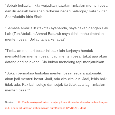
“Sebab beliaulah, kita wujudkan jawatan timbalan menteri besar
dan itu adalah kesilapan terbesar negeri Selangor,” kata Sultan
Sharafuddin Idris Shah.
"Semasa ambil alih (takhta) ayahanda, saya cakap dengan Pak
Lah (Tun Abdullah Ahmad Badawi) saya tidak mahu timbalan
menteri besar. Beliau tanya kenapa?
"Timbalan menteri besar ini tidak lain kerjanya hendak
menjatuhkan menteri besar. Jadi menteri besar takut apa akan
datang dari belakang. Dia bukan menolong tapi menjatuhkan.
"Bukan bermakna timbalan menteri besar secara automatik
akan jadi menteri besar. Jadi, ada cita-cita lain. Jadi, lebih baik
tidak ada. Pak Lah setuju dan sejak itu tidak ada lagi timbalan
menteri besar.”
Sumber :
http://m.themalaymailonline.com/projekmmo/berita/article/sultan-mb-selangor-
dulu-anugerah-gelaran-datuk-macam-bufet#sthash.RYyRaZaO.dpuf