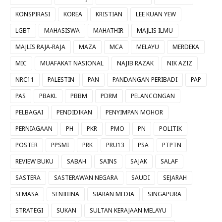
KONSPIRASI
KOREA
KRISTIAN
LEE KUAN YEW
LGBT
MAHASISWA
MAHATHIR
MAJLIS ILMU
MAJLIS RAJA-RAJA
MAZA
MCA
MELAYU
MERDEKA
MIC
MUAFAKAT NASIONAL
NAJIB RAZAK
NIK AZIZ
NRC11
PALESTIN
PAN
PANDANGAN PERIBADI
PAP
PAS
PBAKL
PBBM
PDRM
PELANCONGAN
PELBAGAI
PENDIDIKAN
PENYIMPAN MOHOR
PERNIAGAAN
PH
PKR
PMO
PN
POLITIK
POSTER
PPSMI
PRK
PRU13
PSA
PTPTN
REVIEW BUKU
SABAH
SAINS
SAJAK
SALAF
SASTERA
SASTERAWAN NEGARA
SAUDI
SEJARAH
SEMASA
SENIBINA
SIARAN MEDIA
SINGAPURA
STRATEGI
SUKAN
SULTAN KERAJAAN MELAYU