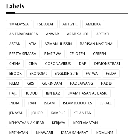
Labels
1MALAYSIA
1SEKOLAH
AKTIVITI
AMERIKA
ANTARABANGSA
ANWAR
ARAB SAUDI
ARTIKEL
ASEAN
ATM
AZMAN HUSSIN
BARISAN NASIONAL
BERITA SEMASA
BIASISWA
CELOTEH
CERPEN
CHINA
CINA
CORONAVIRUS
DAP
DEMONSTRASI
EBOOK
EKONOMI
ENGLISH SITE
FATWA
FELDA
FILEM
GRS
GURINDAM
HADI AWANG
HADIS
HAJI
HUDUD
IBN BAZ
IMAM HASAN AL BASRI
INDIA
IRAN
ISLAM
ISLAMICQUOTES
ISRAEL
JENAYAH
JOHOR
KAMPUS
KELANTAN
KENYATAAN AKHBAR
KERJAYA
KESELAMATAN
KESIHATAN
KHAWARIJ
KISAH SAHABAT
KOMUNIS