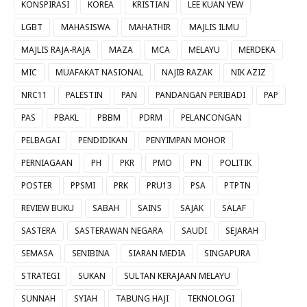
KONSPIRASI
KOREA
KRISTIAN
LEE KUAN YEW
LGBT
MAHASISWA
MAHATHIR
MAJLIS ILMU
MAJLIS RAJA-RAJA
MAZA
MCA
MELAYU
MERDEKA
MIC
MUAFAKAT NASIONAL
NAJIB RAZAK
NIK AZIZ
NRC11
PALESTIN
PAN
PANDANGAN PERIBADI
PAP
PAS
PBAKL
PBBM
PDRM
PELANCONGAN
PELBAGAI
PENDIDIKAN
PENYIMPAN MOHOR
PERNIAGAAN
PH
PKR
PMO
PN
POLITIK
POSTER
PPSMI
PRK
PRU13
PSA
PTPTN
REVIEW BUKU
SABAH
SAINS
SAJAK
SALAF
SASTERA
SASTERAWAN NEGARA
SAUDI
SEJARAH
SEMASA
SENIBINA
SIARAN MEDIA
SINGAPURA
STRATEGI
SUKAN
SULTAN KERAJAAN MELAYU
SUNNAH
SYIAH
TABUNG HAJI
TEKNOLOGI