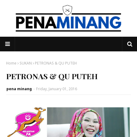
Home
SUKAN
PETRONAS & QU PUTEH
PETRONAS & QU PUTEH
pena minang
-
Friday, January 01, 2016