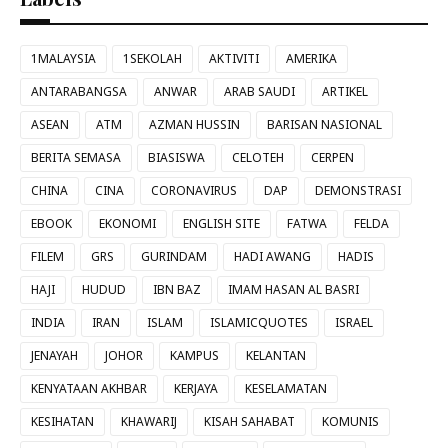
1MALAYSIA
1SEKOLAH
AKTIVITI
AMERIKA
ANTARABANGSA
ANWAR
ARAB SAUDI
ARTIKEL
ASEAN
ATM
AZMAN HUSSIN
BARISAN NASIONAL
BERITA SEMASA
BIASISWA
CELOTEH
CERPEN
CHINA
CINA
CORONAVIRUS
DAP
DEMONSTRASI
EBOOK
EKONOMI
ENGLISH SITE
FATWA
FELDA
FILEM
GRS
GURINDAM
HADI AWANG
HADIS
HAJI
HUDUD
IBN BAZ
IMAM HASAN AL BASRI
INDIA
IRAN
ISLAM
ISLAMICQUOTES
ISRAEL
JENAYAH
JOHOR
KAMPUS
KELANTAN
KENYATAAN AKHBAR
KERJAYA
KESELAMATAN
KESIHATAN
KHAWARIJ
KISAH SAHABAT
KOMUNIS