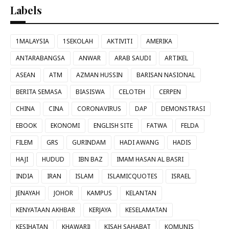
Labels
1MALAYSIA
1SEKOLAH
AKTIVITI
AMERIKA
ANTARABANGSA
ANWAR
ARAB SAUDI
ARTIKEL
ASEAN
ATM
AZMAN HUSSIN
BARISAN NASIONAL
BERITA SEMASA
BIASISWA
CELOTEH
CERPEN
CHINA
CINA
CORONAVIRUS
DAP
DEMONSTRASI
EBOOK
EKONOMI
ENGLISH SITE
FATWA
FELDA
FILEM
GRS
GURINDAM
HADI AWANG
HADIS
HAJI
HUDUD
IBN BAZ
IMAM HASAN AL BASRI
INDIA
IRAN
ISLAM
ISLAMICQUOTES
ISRAEL
JENAYAH
JOHOR
KAMPUS
KELANTAN
KENYATAAN AKHBAR
KERJAYA
KESELAMATAN
KESIHATAN
KHAWARIJ
KISAH SAHABAT
KOMUNIS