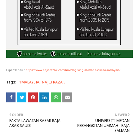
Dipertik dari :
https://www.najibrazak.com/bm/blog/king-salmans-visit-to-malaysia/
Tags:
1MALAYSIA
NAJIB RAZAK
OLDER
NEWER
FAKTA LAWATAN RASMI RAJA
UNIVERSITI MEDAN
ARAB SAUDI
KEBANGKITAN UMMAH - RAJA
SALMAN