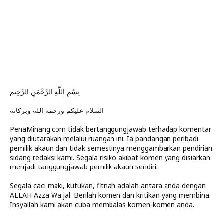
بِسْمِ اللَّهِ الرَّحْمَنِ الرَّحِيم
السلام عليكم ورحمة الله وبركاته
PenaMinang.com tidak bertanggungjawab terhadap komentar
yang diutarakan melalui ruangan ini. Ia pandangan peribadi
pemilik akaun dan tidak semestinya menggambarkan pendirian
sidang redaksi kami. Segala risiko akibat komen yang disiarkan
menjadi tanggungjawab pemilik akaun sendiri.
Segala caci maki, kutukan, fitnah adalah antara anda dengan
ALLAH Azza Wa'jal. Berilah komen dan kritikan yang membina.
Insyallah kami akan cuba membalas komen-komen anda.