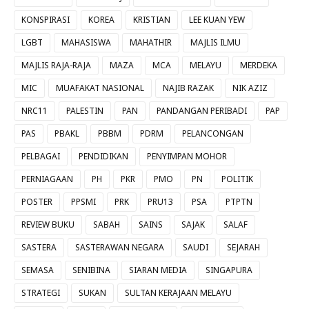
KONSPIRASI
KOREA
KRISTIAN
LEE KUAN YEW
LGBT
MAHASISWA
MAHATHIR
MAJLIS ILMU
MAJLIS RAJA-RAJA
MAZA
MCA
MELAYU
MERDEKA
MIC
MUAFAKAT NASIONAL
NAJIB RAZAK
NIK AZIZ
NRC11
PALESTIN
PAN
PANDANGAN PERIBADI
PAP
PAS
PBAKL
PBBM
PDRM
PELANCONGAN
PELBAGAI
PENDIDIKAN
PENYIMPAN MOHOR
PERNIAGAAN
PH
PKR
PMO
PN
POLITIK
POSTER
PPSMI
PRK
PRU13
PSA
PTPTN
REVIEW BUKU
SABAH
SAINS
SAJAK
SALAF
SASTERA
SASTERAWAN NEGARA
SAUDI
SEJARAH
SEMASA
SENIBINA
SIARAN MEDIA
SINGAPURA
STRATEGI
SUKAN
SULTAN KERAJAAN MELAYU