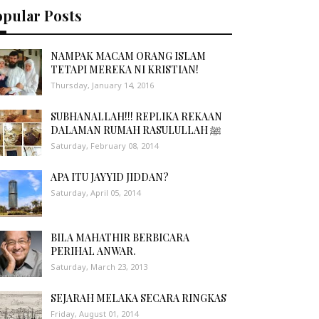
opular Posts
NAMPAK MACAM ORANG ISLAM
TETAPI MEREKA NI KRISTIAN!
Thursday, January 14, 2016
SUBHANALLAH!!! REPLIKA REKAAN
DALAMAN RUMAH RASULULLAH ﷺ
Saturday, February 08, 2014
APA ITU JAYYID JIDDAN?
Saturday, April 05, 2014
BILA MAHATHIR BERBICARA
PERIHAL ANWAR.
Saturday, March 23, 2013
SEJARAH MELAKA SECARA RINGKAS
Friday, August 01, 2014