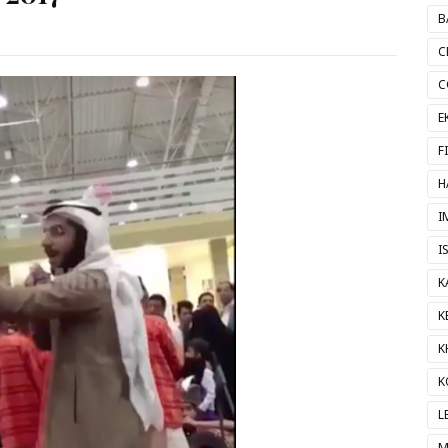
B
C
C
E
F
H
I
I
K
K
K
K
L
M