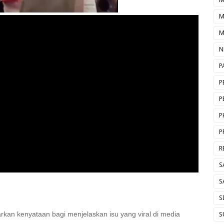
M
M
N
P
P
P
P
P
R
S
S
S
rkan kenyataan bagi menjelaskan isu yang viral di media
S