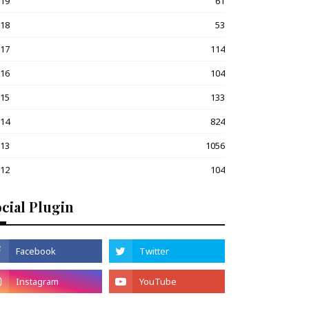
019
61
018
53
017
114
016
104
015
133
014
824
013
1056
012
104
cial Plugin