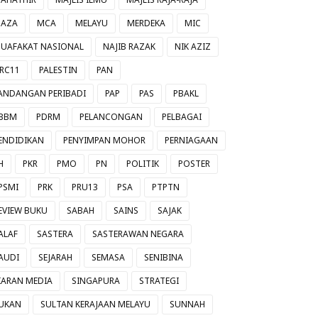
AZA
MCA
MELAYU
MERDEKA
MIC
UAFAKAT NASIONAL
NAJIB RAZAK
NIK AZIZ
RC11
PALESTIN
PAN
ANDANGAN PERIBADI
PAP
PAS
PBAKL
BBM
PDRM
PELANCONGAN
PELBAGAI
ENDIDIKAN
PENYIMPAN MOHOR
PERNIAGAAN
H
PKR
PMO
PN
POLITIK
POSTER
PSMI
PRK
PRU13
PSA
PTPTN
EVIEW BUKU
SABAH
SAINS
SAJAK
ALAF
SASTERA
SASTERAWAN NEGARA
AUDI
SEJARAH
SEMASA
SENIBINA
IARAN MEDIA
SINGAPURA
STRATEGI
UKAN
SULTAN KERAJAAN MELAYU
SUNNAH