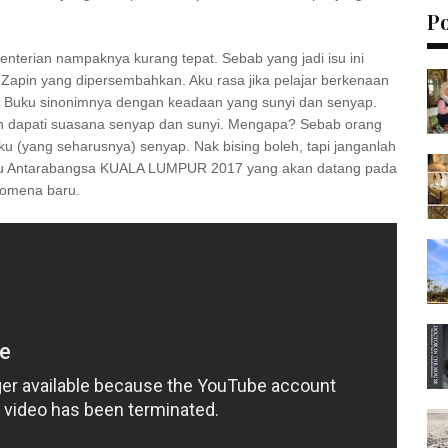
P
nterian nampaknya kurang tepat. Sebab yang jadi isu ini
Zapin yang dipersembahkan. Aku rasa jika pelajar berkenaan
h. Buku sinonimnya dengan keadaan yang sunyi dan senyap.
kan dapati suasana senyap dan sunyi. Mengapa? Sebab orang
u (yang seharusnya) senyap. Nak bising boleh, tapi janganlah
ku Antarabangsa KUALA LUMPUR 2017 yang akan datang pada
nomena baru.