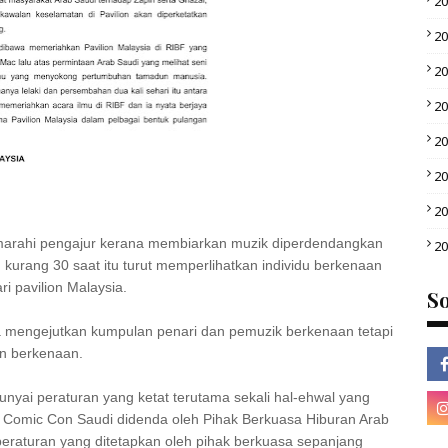
2
2
2
2
2
2
2
marahi pengajur kerana membiarkan muzik diperdendangkan
2
 kurang 30 saat itu turut memperlihatkan individu berkenaan
i pavilion Malaysia.
So
a mengejutkan kumpulan penari dan pemuzik berkenaan tetapi
n berkenaan.
ai peraturan yang ketat terutama sekali hal-ehwal yang
ur Comic Con Saudi didenda oleh Pihak Berkuasa Hiburan Arab
eraturan yang ditetapkan oleh pihak berkuasa sepanjang