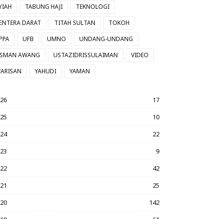
YIAH
TABUNG HAJI
TEKNOLOGI
ENTERA DARAT
TITAH SULTAN
TOKOH
PPA
UFB
UMNO
UNDANG-UNDANG
SMAN AWANG
USTAZIDRISSULAIMAN
VIDEO
ARISAN
YAHUDI
YAMAN
026
17
025
10
024
22
023
9
022
42
021
25
020
142