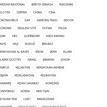
ARISAN NASIONAL
BERITA SEMASA
BIASISWA
ELOTEH
CERPEN
CHINA
CINA
ORONAVIRUS
DAP
DEMONSTRASI
EBOOK
KONOMI
ENGLISH SITE
FATWA
FELDA
ILEM
GRS
GURINDAM
HADI AWANG
ADIS
HAJI
HUDUD
IBN BAZ
MAM HASAN AL BASRI
INDIA
IRAN
ISLAM
SLAMICQUOTES
ISRAEL
JENAYAH
JOHOR
AMPUS
KELANTAN
KENYATAAN AKHBAR
ERJAYA
KESELAMATAN
KESIHATAN
HAWARIJ
KISAH SAHABAT
KOMUNIS
ONSPIRASI
KOREA
KRISTIAN
EE KUAN YEW
LGBT
MAHASISWA
AHATHIR
MAJLIS ILMU
MAJLIS RAJA-RAJA