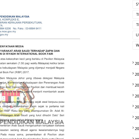
S
T
T
U
W
2
2
2
2
2
2
2