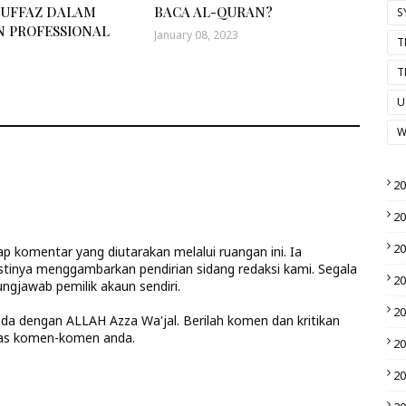
HUFFAZ DALAM
BACA AL-QURAN?
S
 PROFESSIONAL
January 08, 2023
T
T
U
W
2
2
2
 komentar yang diutarakan melalui ruangan ini. Ia
stinya menggambarkan pendirian sidang redaksi kami. Segala
2
ngjawab pemilik akaun sendiri.
2
anda dengan ALLAH Azza Wa'jal. Berilah komen dan kritikan
las komen-komen anda.
2
2