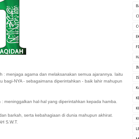
B
C
C
E
F
H
I
 : menjaga agama dan melaksanakan semua ajarannya. Iaitu
I
u bagi-NYA - sebagaimana diperintahkan - baik lahir mahupun
K
K
 meninggalkan hal-hal yang diperintahkan kepada hamba.
K
dan barkah, serta kebahagiaan di dunia mahupun akhirat.
K
AH S.W.T.
L
M