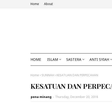
Home
About
HOME
ISLAM
SASTERA
ANTI SYIAH
Home
SUNNAH
KESATUAN DAN PERPECAHAN
KESATUAN DAN PERPEC
pena minang
-
Thursday, December 20, 2018