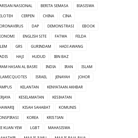
ARISAN NASIONAL
BERITA SEMASA
BIASISWA
ELOTEH
CERPEN
CHINA
CINA
ORONAVIRUS
DAP
DEMONSTRASI
EBOOK
KONOMI
ENGLISH SITE
FATWA
FELDA
ILEM
GRS
GURINDAM
HADI AWANG
ADIS
HAJI
HUDUD
IBN BAZ
MAM HASAN AL BASRI
INDIA
IRAN
ISLAM
SLAMICQUOTES
ISRAEL
JENAYAH
JOHOR
AMPUS
KELANTAN
KENYATAAN AKHBAR
ERJAYA
KESELAMATAN
KESIHATAN
HAWARIJ
KISAH SAHABAT
KOMUNIS
ONSPIRASI
KOREA
KRISTIAN
EE KUAN YEW
LGBT
MAHASISWA
AHATHIR
MAJLIS ILMU
MAJLIS RAJA-RAJA