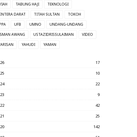
YIAH
TABUNG HAJI
TEKNOLOGI
ENTERA DARAT
TITAH SULTAN
TOKOH
PPA
UFB
UMNO
UNDANG-UNDANG
SMAN AWANG
USTAZIDRISSULAIMAN
VIDEO
ARISAN
YAHUDI
YAMAN
026
17
025
10
024
22
023
9
022
42
021
25
020
142