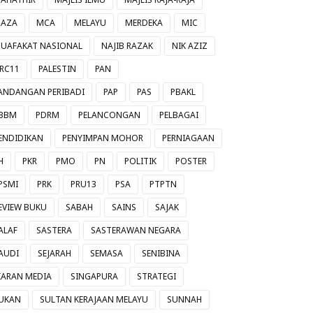
AZA
MCA
MELAYU
MERDEKA
MIC
UAFAKAT NASIONAL
NAJIB RAZAK
NIK AZIZ
RC11
PALESTIN
PAN
ANDANGAN PERIBADI
PAP
PAS
PBAKL
BBM
PDRM
PELANCONGAN
PELBAGAI
ENDIDIKAN
PENYIMPAN MOHOR
PERNIAGAAN
H
PKR
PMO
PN
POLITIK
POSTER
PSMI
PRK
PRU13
PSA
PTPTN
EVIEW BUKU
SABAH
SAINS
SAJAK
ALAF
SASTERA
SASTERAWAN NEGARA
AUDI
SEJARAH
SEMASA
SENIBINA
IARAN MEDIA
SINGAPURA
STRATEGI
UKAN
SULTAN KERAJAAN MELAYU
SUNNAH