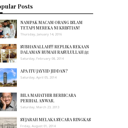
opular Posts
NAMPAK MACAM ORANG ISLAM
TETAPI MEREKA NI KRISTIAN!
Thursday, January 14, 2016
SUBHANALLAH!!! REPLIKA REKAAN
DALAMAN RUMAH RASULULLAH ﷺ
Saturday, February 08, 2014
APA ITU JAYYID JIDDAN?
Saturday, April 05, 2014
BILA MAHATHIR BERBICARA
PERIHAL ANWAR.
Saturday, March 23, 2013
SEJARAH MELAKA SECARA RINGKAS
Friday, August 01, 2014