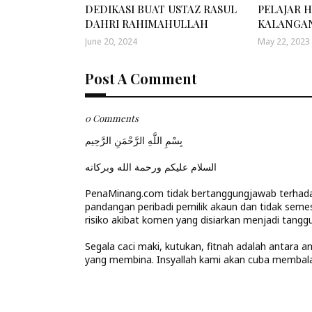
DEDIKASI BUAT USTAZ RASUL
PELAJAR 
DAHRI RAHIMAHULLAH
KALANGAN
June 20, 2024
May 22, 2023
Post A Comment
0 Comments
بِسْمِ اللَّهِ الرَّحْمَنِ الرَّحِيم
السلام عليكم ورحمة الله وبركاته
PenaMinang.com tidak bertanggungjawab terhadap
pandangan peribadi pemilik akaun dan tidak seme
risiko akibat komen yang disiarkan menjadi tanggu
Segala caci maki, kutukan, fitnah adalah antara 
yang membina. Insyallah kami akan cuba memba