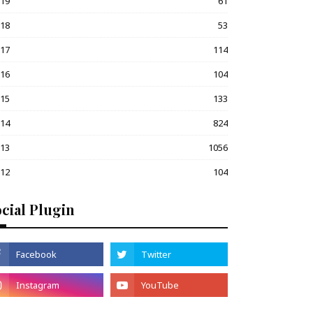
019
61
018
53
017
114
016
104
015
133
014
824
013
1056
012
104
cial Plugin