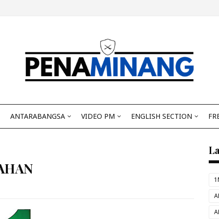
ANTARABANGSA
VIDEO PM
ENGLISH SECTION
FR
L
AHAN
1
A
A