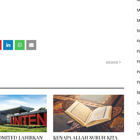
M
M
N
P
P
P
NEWER
P
P
R
S
S
S
S
OMITED LAHIRKAN
KENAPA ALLAH SURUH KITA