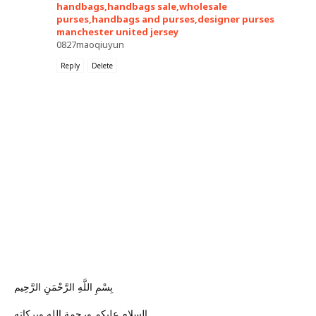
handbags,handbags sale,wholesale
purses,handbags and purses,designer purses
manchester united jersey
0827maoqiuyun
Reply
Delete
بِسْمِ اللَّهِ الرَّحْمَنِ الرَّحِيم
السلام عليكم ورحمة الله وبركاته