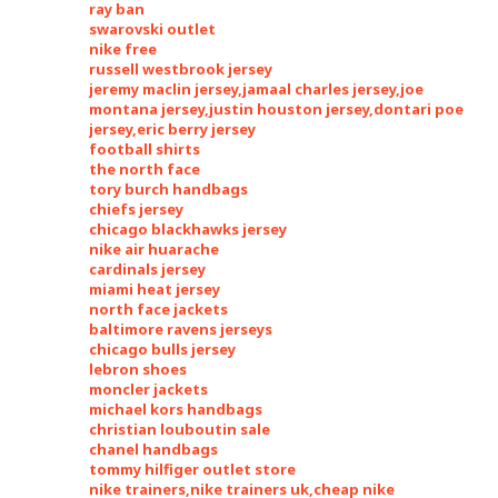
ray ban
swarovski outlet
nike free
russell westbrook jersey
jeremy maclin jersey,jamaal charles jersey,joe
montana jersey,justin houston jersey,dontari poe
jersey,eric berry jersey
football shirts
the north face
tory burch handbags
chiefs jersey
chicago blackhawks jersey
nike air huarache
cardinals jersey
miami heat jersey
north face jackets
baltimore ravens jerseys
chicago bulls jersey
lebron shoes
moncler jackets
michael kors handbags
christian louboutin sale
chanel handbags
tommy hilfiger outlet store
nike trainers,nike trainers uk,cheap nike