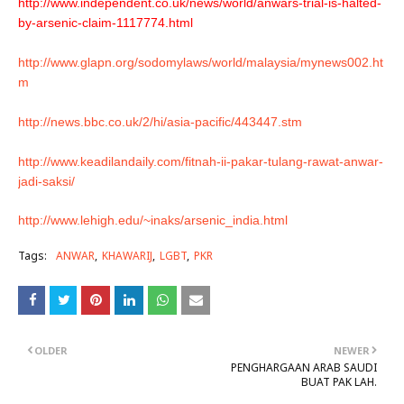
http://www.independent.co.uk/news/world/anwars-trial-is-halted-
by-arsenic-claim-1117774.html
http://www.glapn.org/sodomylaws/world/malaysia/mynews002.ht
m
http://news.bbc.co.uk/2/hi/asia-pacific/443447.stm
http://www.keadilandaily.com/fitnah-ii-pakar-tulang-rawat-anwar-
jadi-saksi/
http://www.lehigh.edu/~inaks/arsenic_india.html
Tags:
ANWAR
KHAWARIJ
LGBT
PKR
OLDER
NEWER
PENGHARGAAN ARAB SAUDI
BUAT PAK LAH.