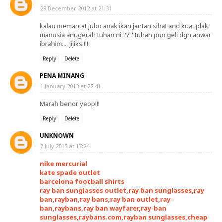
29 December 2012 at 21:31
kalau memantat jubo anak ikan jantan sihat and kuat plak
manusia anugerah tuhan ni ??? tuhan pun geli dgn anwar
ibrahim.... jijiks !!!
Reply
Delete
PENA MINANG
1 January 2013 at 22:41
Marah benor yeop!!!
Reply
Delete
UNKNOWN
7 July 2015 at 17:24
nike mercurial
kate spade outlet
barcelona football shirts
ray ban sunglasses outlet,ray ban sunglasses,ray
ban,rayban,ray bans,ray ban outlet,ray-
ban,raybans,ray ban wayfarer,ray-ban
sunglasses,raybans.com,rayban sunglasses,cheap