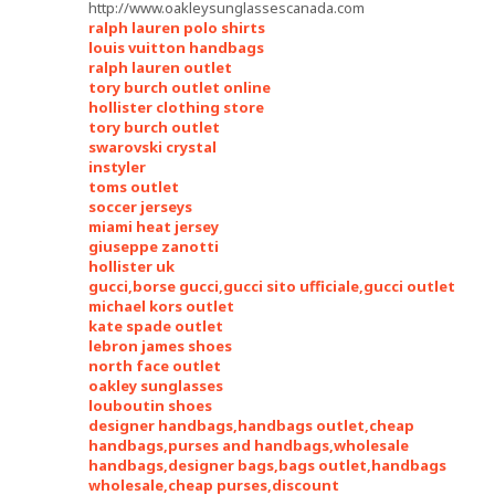
http://www.oakleysunglassescanada.com
ralph lauren polo shirts
louis vuitton handbags
ralph lauren outlet
tory burch outlet online
hollister clothing store
tory burch outlet
swarovski crystal
instyler
toms outlet
soccer jerseys
miami heat jersey
giuseppe zanotti
hollister uk
gucci,borse gucci,gucci sito ufficiale,gucci outlet
michael kors outlet
kate spade outlet
lebron james shoes
north face outlet
oakley sunglasses
louboutin shoes
designer handbags,handbags outlet,cheap
handbags,purses and handbags,wholesale
handbags,designer bags,bags outlet,handbags
wholesale,cheap purses,discount