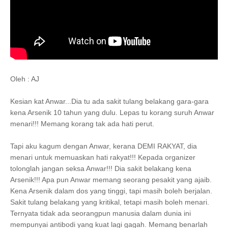
Oleh : AJ
Kesian kat Anwar...Dia tu ada sakit tulang belakang gara-gara
kena Arsenik 10 tahun yang dulu. Lepas tu korang suruh Anwar
menari!!! Memang korang tak ada hati perut.
Tapi aku kagum dengan Anwar, kerana DEMI RAKYAT, dia
menari untuk memuaskan hati rakyat!!! Kepada organizer
tolonglah jangan seksa Anwar!!! Dia sakit belakang kena
Arsenik!!! Apa pun Anwar memang seorang pesakit yang ajaib.
Kena Arsenik dalam dos yang tinggi, tapi masih boleh berjalan.
Sakit tulang belakang yang kritikal, tetapi masih boleh menari.
Ternyata tidak ada seorangpun manusia dalam dunia ini
mempunyai antibodi yang kuat lagi gagah. Memang benarlah