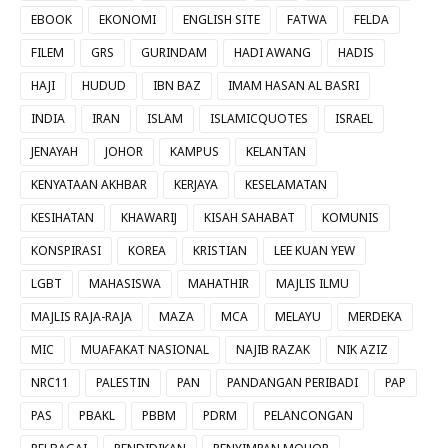
EBOOK
EKONOMI
ENGLISH SITE
FATWA
FELDA
FILEM
GRS
GURINDAM
HADI AWANG
HADIS
HAJI
HUDUD
IBN BAZ
IMAM HASAN AL BASRI
INDIA
IRAN
ISLAM
ISLAMICQUOTES
ISRAEL
JENAYAH
JOHOR
KAMPUS
KELANTAN
KENYATAAN AKHBAR
KERJAYA
KESELAMATAN
KESIHATAN
KHAWARIJ
KISAH SAHABAT
KOMUNIS
KONSPIRASI
KOREA
KRISTIAN
LEE KUAN YEW
LGBT
MAHASISWA
MAHATHIR
MAJLIS ILMU
MAJLIS RAJA-RAJA
MAZA
MCA
MELAYU
MERDEKA
MIC
MUAFAKAT NASIONAL
NAJIB RAZAK
NIK AZIZ
NRC11
PALESTIN
PAN
PANDANGAN PERIBADI
PAP
PAS
PBAKL
PBBM
PDRM
PELANCONGAN