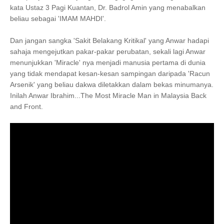
kata Ustaz 3 Pagi Kuantan, Dr. Badrol Amin yang menabalkan
beliau sebagai 'IMAM MAHDI'.
Dan jangan sangka 'Sakit Belakang Kritikal' yang Anwar hadapi
sahaja mengejutkan pakar-pakar perubatan, sekali lagi Anwar
menunjukkan 'Miracle' nya menjadi manusia pertama di dunia
yang tidak mendapat kesan-kesan sampingan daripada 'Racun
Arsenik' yang beliau dakwa diletakkan dalam bekas minumanya.
Inilah Anwar Ibrahim...The Most Miracle Man in Malaysia Back
and Front.