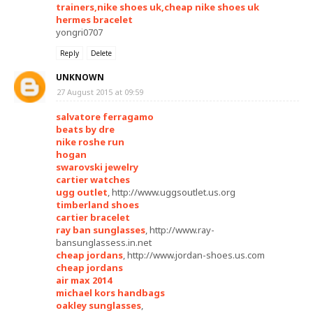
trainers,nike shoes uk,cheap nike shoes uk
hermes bracelet
yongri0707
Reply
Delete
UNKNOWN
27 August 2015 at 09:59
salvatore ferragamo
beats by dre
nike roshe run
hogan
swarovski jewelry
cartier watches
ugg outlet
, http://www.uggsoutlet.us.org
timberland shoes
cartier bracelet
ray ban sunglasses
, http://www.ray-
bansunglassess.in.net
cheap jordans
, http://www.jordan-shoes.us.com
cheap jordans
air max 2014
michael kors handbags
oakley sunglasses
,