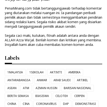
PenaMinang.com tidak bertanggungjawab terhadap komentar
yang diutarakan melalui ruangan ini. Ia pandangan peribadi
pemilik akaun dan tidak semestinya menggambarkan pendirian
sidang redaksi kami. Segala risiko akibat komen yang disiarkan
menjadi tanggungjawab pemilik akaun sendiri.
Segala caci maki, kutukan, fitnah adalah antara anda dengan
ALLAH Azza Wa'jal. Berilah komen dan kritikan yang membina.
Insyallah kami akan cuba membalas komen-komen anda.
Labels
1MALAYSIA
1SEKOLAH
AKTIVITI
AMERIKA
ANTARABANGSA
ANWAR
ARAB SAUDI
ARTIKEL
ASEAN
ATM
AZMAN HUSSIN
BARISAN NASIONAL
BERITA SEMASA
BIASISWA
CELOTEH
CERPEN
CHINA
CINA
CORONAVIRUS
DAP
DEMONSTRASI