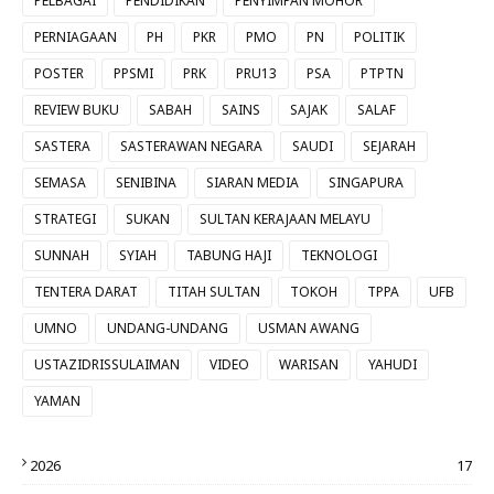
PELBAGAI
PENDIDIKAN
PENYIMPAN MOHOR
PERNIAGAAN
PH
PKR
PMO
PN
POLITIK
POSTER
PPSMI
PRK
PRU13
PSA
PTPTN
REVIEW BUKU
SABAH
SAINS
SAJAK
SALAF
SASTERA
SASTERAWAN NEGARA
SAUDI
SEJARAH
SEMASA
SENIBINA
SIARAN MEDIA
SINGAPURA
STRATEGI
SUKAN
SULTAN KERAJAAN MELAYU
SUNNAH
SYIAH
TABUNG HAJI
TEKNOLOGI
TENTERA DARAT
TITAH SULTAN
TOKOH
TPPA
UFB
UMNO
UNDANG-UNDANG
USMAN AWANG
USTAZIDRISSULAIMAN
VIDEO
WARISAN
YAHUDI
YAMAN
2026
17