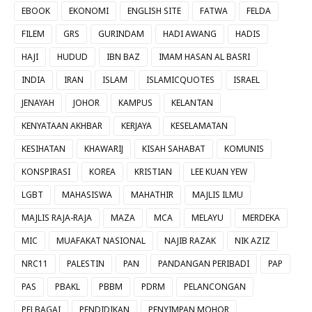
EBOOK
EKONOMI
ENGLISH SITE
FATWA
FELDA
FILEM
GRS
GURINDAM
HADI AWANG
HADIS
HAJI
HUDUD
IBN BAZ
IMAM HASAN AL BASRI
INDIA
IRAN
ISLAM
ISLAMICQUOTES
ISRAEL
JENAYAH
JOHOR
KAMPUS
KELANTAN
KENYATAAN AKHBAR
KERJAYA
KESELAMATAN
KESIHATAN
KHAWARIJ
KISAH SAHABAT
KOMUNIS
KONSPIRASI
KOREA
KRISTIAN
LEE KUAN YEW
LGBT
MAHASISWA
MAHATHIR
MAJLIS ILMU
MAJLIS RAJA-RAJA
MAZA
MCA
MELAYU
MERDEKA
MIC
MUAFAKAT NASIONAL
NAJIB RAZAK
NIK AZIZ
NRC11
PALESTIN
PAN
PANDANGAN PERIBADI
PAP
PAS
PBAKL
PBBM
PDRM
PELANCONGAN
PELBAGAI
PENDIDIKAN
PENYIMPAN MOHOR