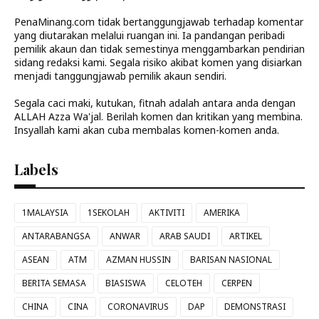
PenaMinang.com tidak bertanggungjawab terhadap komentar
yang diutarakan melalui ruangan ini. Ia pandangan peribadi
pemilik akaun dan tidak semestinya menggambarkan pendirian
sidang redaksi kami. Segala risiko akibat komen yang disiarkan
menjadi tanggungjawab pemilik akaun sendiri.
Segala caci maki, kutukan, fitnah adalah antara anda dengan
ALLAH Azza Wa'jal. Berilah komen dan kritikan yang membina.
Insyallah kami akan cuba membalas komen-komen anda.
Labels
1MALAYSIA
1SEKOLAH
AKTIVITI
AMERIKA
ANTARABANGSA
ANWAR
ARAB SAUDI
ARTIKEL
ASEAN
ATM
AZMAN HUSSIN
BARISAN NASIONAL
BERITA SEMASA
BIASISWA
CELOTEH
CERPEN
CHINA
CINA
CORONAVIRUS
DAP
DEMONSTRASI