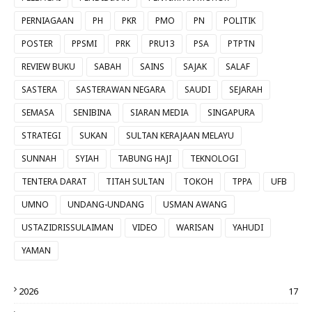
PERNIAGAAN
PH
PKR
PMO
PN
POLITIK
POSTER
PPSMI
PRK
PRU13
PSA
PTPTN
REVIEW BUKU
SABAH
SAINS
SAJAK
SALAF
SASTERA
SASTERAWAN NEGARA
SAUDI
SEJARAH
SEMASA
SENIBINA
SIARAN MEDIA
SINGAPURA
STRATEGI
SUKAN
SULTAN KERAJAAN MELAYU
SUNNAH
SYIAH
TABUNG HAJI
TEKNOLOGI
TENTERA DARAT
TITAH SULTAN
TOKOH
TPPA
UFB
UMNO
UNDANG-UNDANG
USMAN AWANG
USTAZIDRISSULAIMAN
VIDEO
WARISAN
YAHUDI
YAMAN
2026
17