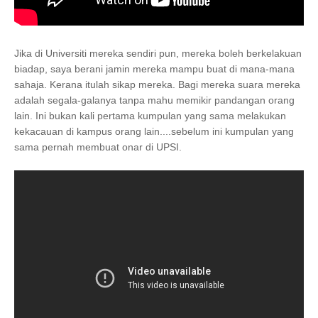
Jika di Universiti mereka sendiri pun, mereka boleh berkelakuan
biadap, saya berani jamin mereka mampu buat di mana-mana
sahaja. Kerana itulah sikap mereka. Bagi mereka suara mereka
adalah segala-galanya tanpa mahu memikir pandangan orang
lain. Ini bukan kali pertama kumpulan yang sama melakukan
kekacauan di kampus orang lain....sebelum ini kumpulan yang
sama pernah membuat onar di UPSI.