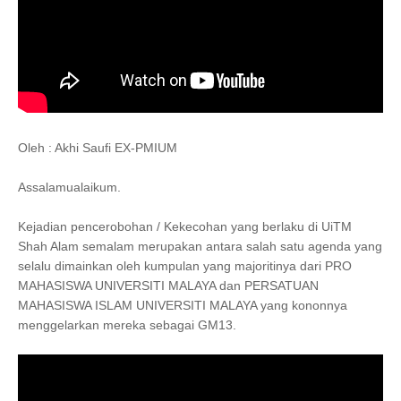
Oleh : Akhi Saufi EX-PMIUM
Assalamualaikum.
Kejadian pencerobohan / Kekecohan yang berlaku di UiTM
Shah Alam semalam merupakan antara salah satu agenda yang
selalu dimainkan oleh kumpulan yang majoritinya dari PRO
MAHASISWA UNIVERSITI MALAYA dan PERSATUAN
MAHASISWA ISLAM UNIVERSITI MALAYA yang kononnya
menggelarkan mereka sebagai GM13.