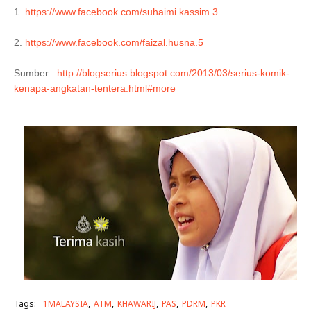
1.
https://www.facebook.com/suhaimi.kassim.3
2.
https://www.facebook.com/faizal.husna.5
Sumber :
http://blogserius.blogspot.com/2013/03/serius-komik-
kenapa-angkatan-tentera.html#more
Tags:
1MALAYSIA
ATM
KHAWARIJ
PAS
PDRM
PKR