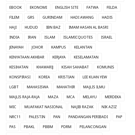
EBOOK
EKONOMI
ENGLISH SITE
FATWA
FELDA
FILEM
GRS
GURINDAM
HADI AWANG
HADIS
HAJI
HUDUD
IBN BAZ
IMAM HASAN AL BASRI
INDIA
IRAN
ISLAM
ISLAMICQUOTES
ISRAEL
JENAYAH
JOHOR
KAMPUS
KELANTAN
KENYATAAN AKHBAR
KERJAYA
KESELAMATAN
KESIHATAN
KHAWARIJ
KISAH SAHABAT
KOMUNIS
KONSPIRASI
KOREA
KRISTIAN
LEE KUAN YEW
LGBT
MAHASISWA
MAHATHIR
MAJLIS ILMU
MAJLIS RAJA-RAJA
MAZA
MCA
MELAYU
MERDEKA
MIC
MUAFAKAT NASIONAL
NAJIB RAZAK
NIK AZIZ
NRC11
PALESTIN
PAN
PANDANGAN PERIBADI
PAP
PAS
PBAKL
PBBM
PDRM
PELANCONGAN