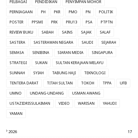
PELBAGAI
PENDIDIKAN
PENYIMPAN MOHOR
PERNIAGAAN
PH
PKR
PMO
PN
POLITIK
POSTER
PPSMI
PRK
PRU13
PSA
PTPTN
REVIEW BUKU
SABAH
SAINS
SAJAK
SALAF
SASTERA
SASTERAWAN NEGARA
SAUDI
SEJARAH
SEMASA
SENIBINA
SIARAN MEDIA
SINGAPURA
STRATEGI
SUKAN
SULTAN KERAJAAN MELAYU
SUNNAH
SYIAH
TABUNG HAJI
TEKNOLOGI
TENTERA DARAT
TITAH SULTAN
TOKOH
TPPA
UFB
UMNO
UNDANG-UNDANG
USMAN AWANG
USTAZIDRISSULAIMAN
VIDEO
WARISAN
YAHUDI
YAMAN
2026
17