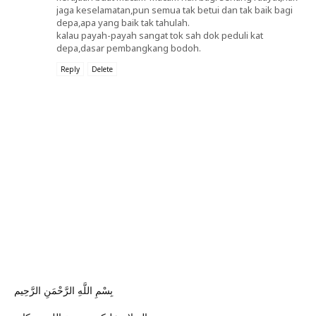
jaga keselamatan,pun semua tak betui dan tak baik bagi
depa,apa yang baik tak tahulah.
kalau payah-payah sangat tok sah dok peduli kat
depa,dasar pembangkang bodoh.
Reply
Delete
بِسْمِ اللَّهِ الرَّحْمَنِ الرَّحِيم