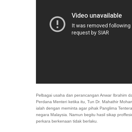
Pelbagai usaha dan perancangan Anwar Ibrahim d
Perdana Menteri ketika itu, Tun Dr. Mahathir Moh
ialah dengan meminta agar pihak Panglima Tentera
negara Malaysia. Namun begitu hasil sikap proffes
perkara berkenaan tidak berlaku.