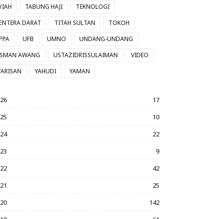
YIAH
TABUNG HAJI
TEKNOLOGI
ENTERA DARAT
TITAH SULTAN
TOKOH
PPA
UFB
UMNO
UNDANG-UNDANG
SMAN AWANG
USTAZIDRISSULAIMAN
VIDEO
ARISAN
YAHUDI
YAMAN
026
17
025
10
024
22
023
9
022
42
021
25
020
142