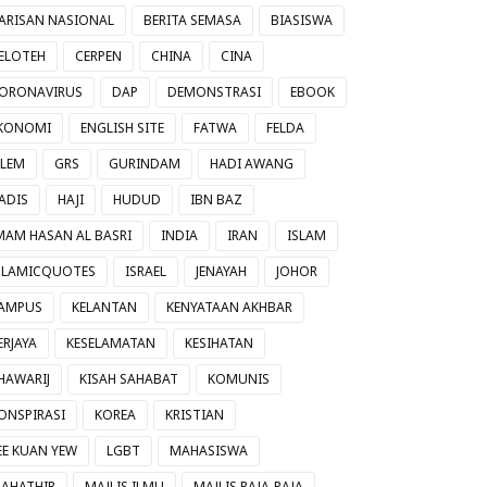
ARISAN NASIONAL
BERITA SEMASA
BIASISWA
ELOTEH
CERPEN
CHINA
CINA
ORONAVIRUS
DAP
DEMONSTRASI
EBOOK
KONOMI
ENGLISH SITE
FATWA
FELDA
ILEM
GRS
GURINDAM
HADI AWANG
ADIS
HAJI
HUDUD
IBN BAZ
MAM HASAN AL BASRI
INDIA
IRAN
ISLAM
SLAMICQUOTES
ISRAEL
JENAYAH
JOHOR
AMPUS
KELANTAN
KENYATAAN AKHBAR
ERJAYA
KESELAMATAN
KESIHATAN
HAWARIJ
KISAH SAHABAT
KOMUNIS
ONSPIRASI
KOREA
KRISTIAN
EE KUAN YEW
LGBT
MAHASISWA
AHATHIR
MAJLIS ILMU
MAJLIS RAJA-RAJA