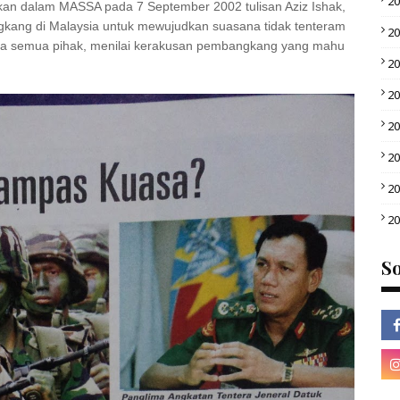
2
iarkan dalam MASSA pada 7 September 2002 tulisan Aziz Ishak,
gkang di Malaysia untuk mewujudkan suasana tidak tenteram
2
mata semua pihak, menilai kerakusan pembangkang yang mahu
2
2
2
2
2
2
So