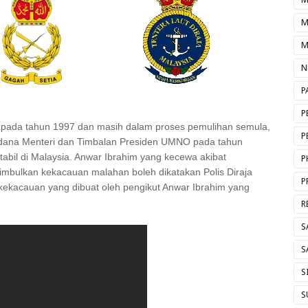
M
M
N
P
P
 pada tahun 1997 dan masih dalam proses pemulihan semula,
P
rdana Menteri dan Timbalan Presiden UMNO pada tahun
abil di Malaysia. Anwar Ibrahim yang kecewa akibat
P
imbulkan kekacauan malahan boleh dikatakan Polis Diraja
P
kekacauan yang dibuat oleh pengikut Anwar Ibrahim yang
R
S
S
S
S