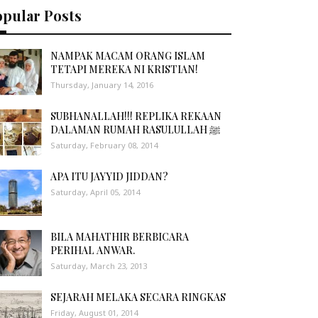
opular Posts
NAMPAK MACAM ORANG ISLAM
TETAPI MEREKA NI KRISTIAN!
Thursday, January 14, 2016
SUBHANALLAH!!! REPLIKA REKAAN
DALAMAN RUMAH RASULULLAH ﷺ
Saturday, February 08, 2014
APA ITU JAYYID JIDDAN?
Saturday, April 05, 2014
BILA MAHATHIR BERBICARA
PERIHAL ANWAR.
Saturday, March 23, 2013
SEJARAH MELAKA SECARA RINGKAS
Friday, August 01, 2014