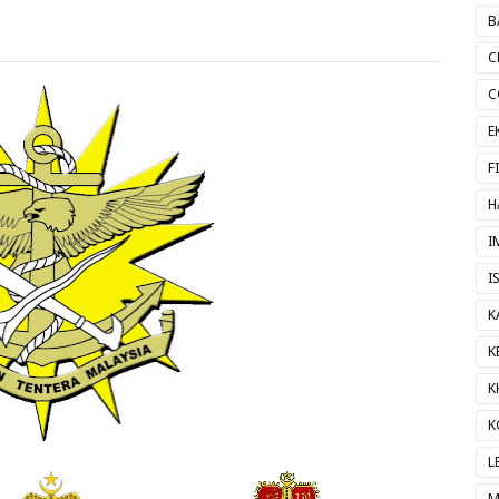
B
C
C
E
F
H
I
I
K
K
K
K
L
M