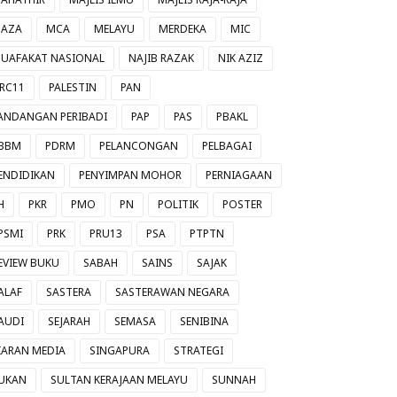
AZA
MCA
MELAYU
MERDEKA
MIC
UAFAKAT NASIONAL
NAJIB RAZAK
NIK AZIZ
RC11
PALESTIN
PAN
ANDANGAN PERIBADI
PAP
PAS
PBAKL
BBM
PDRM
PELANCONGAN
PELBAGAI
ENDIDIKAN
PENYIMPAN MOHOR
PERNIAGAAN
H
PKR
PMO
PN
POLITIK
POSTER
PSMI
PRK
PRU13
PSA
PTPTN
EVIEW BUKU
SABAH
SAINS
SAJAK
ALAF
SASTERA
SASTERAWAN NEGARA
AUDI
SEJARAH
SEMASA
SENIBINA
IARAN MEDIA
SINGAPURA
STRATEGI
UKAN
SULTAN KERAJAAN MELAYU
SUNNAH