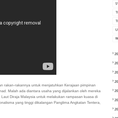
S
T
T
U
W
2
2
2
2
an rakan-rakannya untuk menjatuhkan Kerajaan pimpinan
2
amad. Malah ada diantara usaha yang dijalankan oleh mereka
 Laut Diraja Malaysia untuk melakukan rampasan kuasa di
2
ionalisma yang tinggi dikalangan Panglima Angkatan Tentera,
2