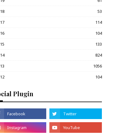
019
61
018
53
017
114
016
104
015
133
014
824
013
1056
012
104
cial Plugin