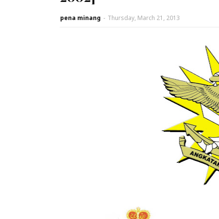
pena minang
-
Thursday, March 21, 2013