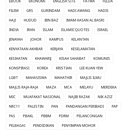
EBOOK
EKONOMI
ENGLISH SITE
FATWA
FELDA
FILEM
GRS
GURINDAM
HADI AWANG
HADIS
HAJI
HUDUD
IBN BAZ
IMAM HASAN AL BASRI
INDIA
IRAN
ISLAM
ISLAMICQUOTES
ISRAEL
JENAYAH
JOHOR
KAMPUS
KELANTAN
KENYATAAN AKHBAR
KERJAYA
KESELAMATAN
KESIHATAN
KHAWARIJ
KISAH SAHABAT
KOMUNIS
KONSPIRASI
KOREA
KRISTIAN
LEE KUAN YEW
LGBT
MAHASISWA
MAHATHIR
MAJLIS ILMU
MAJLIS RAJA-RAJA
MAZA
MCA
MELAYU
MERDEKA
MIC
MUAFAKAT NASIONAL
NAJIB RAZAK
NIK AZIZ
NRC11
PALESTIN
PAN
PANDANGAN PERIBADI
PAP
PAS
PBAKL
PBBM
PDRM
PELANCONGAN
PELBAGAI
PENDIDIKAN
PENYIMPAN MOHOR