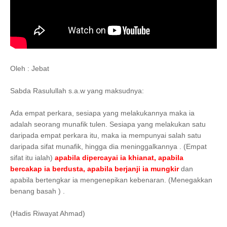
Oleh : Jebat
Sabda Rasulullah s.a.w yang maksudnya:
Ada empat perkara, sesiapa yang melakukannya maka ia
adalah seorang munafik tulen. Sesiapa yang melakukan satu
daripada empat perkara itu, maka ia mempunyai salah satu
daripada sifat munafik, hingga dia meninggalkannya . (Empat
sifat itu ialah)
apabila dipercayai ia khianat, apabila
bercakap ia berdusta, apabila berjanji ia mungkir
dan
apabila bertengkar ia mengenepikan kebenaran. (Menegakkan
benang basah ) .
(Hadis Riwayat Ahmad)