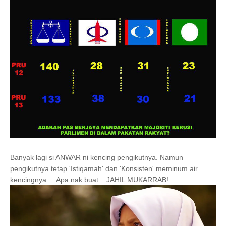
Banyak lagi si ANWAR ni kencing pengikutnya. Namun
pengikutnya tetap 'Istiqamah' dan 'Konsisten' meminum air
kencingnya.... Apa nak buat... JAHIL MUKARRAB!