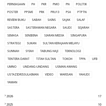
PERNIAGAAN
PH
PKR
PMO
PN
POLITIK
POSTER
PPSMI
PRK
PRU13
PSA
PTPTN
REVIEW BUKU
SABAH
SAINS
SAJAK
SALAF
SASTERA
SASTERAWAN NEGARA
SAUDI
SEJARAH
SEMASA
SENIBINA
SIARAN MEDIA
SINGAPURA
STRATEGI
SUKAN
SULTAN KERAJAAN MELAYU
SUNNAH
SYIAH
TABUNG HAJI
TEKNOLOGI
TENTERA DARAT
TITAH SULTAN
TOKOH
TPPA
UFB
UMNO
UNDANG-UNDANG
USMAN AWANG
USTAZIDRISSULAIMAN
VIDEO
WARISAN
YAHUDI
YAMAN
2026
17
2025
10