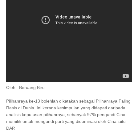
Oleh : Beruang Biru
Pilihanraya ke-13 bolehlah dikatakan sebagai Pilihanraya Paling
Rasis di Dunia. Ini kerana kesimpulan yang didapati daripada
analisis keputusan pilihanraya, sebanyak 97% pengundi Cina
memilih untuk mengundi parti yang didominasi oleh Cina iaitu
DAP.