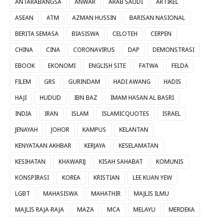
ANTARABANGSA
ANWAR
ARAB SAUDI
ARTIKEL
ASEAN
ATM
AZMAN HUSSIN
BARISAN NASIONAL
BERITA SEMASA
BIASISWA
CELOTEH
CERPEN
CHINA
CINA
CORONAVIRUS
DAP
DEMONSTRASI
EBOOK
EKONOMI
ENGLISH SITE
FATWA
FELDA
FILEM
GRS
GURINDAM
HADI AWANG
HADIS
HAJI
HUDUD
IBN BAZ
IMAM HASAN AL BASRI
INDIA
IRAN
ISLAM
ISLAMICQUOTES
ISRAEL
JENAYAH
JOHOR
KAMPUS
KELANTAN
KENYATAAN AKHBAR
KERJAYA
KESELAMATAN
KESIHATAN
KHAWARIJ
KISAH SAHABAT
KOMUNIS
KONSPIRASI
KOREA
KRISTIAN
LEE KUAN YEW
LGBT
MAHASISWA
MAHATHIR
MAJLIS ILMU
MAJLIS RAJA-RAJA
MAZA
MCA
MELAYU
MERDEKA