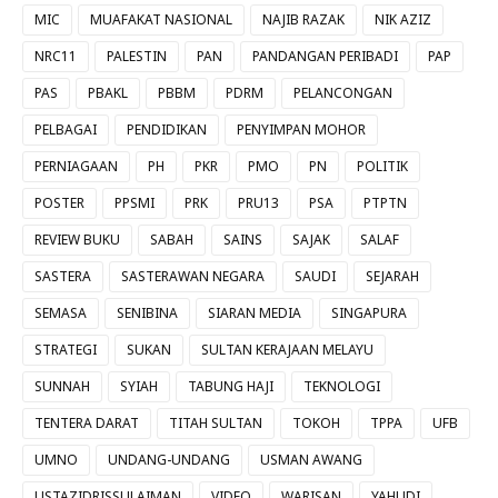
MIC
MUAFAKAT NASIONAL
NAJIB RAZAK
NIK AZIZ
NRC11
PALESTIN
PAN
PANDANGAN PERIBADI
PAP
PAS
PBAKL
PBBM
PDRM
PELANCONGAN
PELBAGAI
PENDIDIKAN
PENYIMPAN MOHOR
PERNIAGAAN
PH
PKR
PMO
PN
POLITIK
POSTER
PPSMI
PRK
PRU13
PSA
PTPTN
REVIEW BUKU
SABAH
SAINS
SAJAK
SALAF
SASTERA
SASTERAWAN NEGARA
SAUDI
SEJARAH
SEMASA
SENIBINA
SIARAN MEDIA
SINGAPURA
STRATEGI
SUKAN
SULTAN KERAJAAN MELAYU
SUNNAH
SYIAH
TABUNG HAJI
TEKNOLOGI
TENTERA DARAT
TITAH SULTAN
TOKOH
TPPA
UFB
UMNO
UNDANG-UNDANG
USMAN AWANG
USTAZIDRISSULAIMAN
VIDEO
WARISAN
YAHUDI