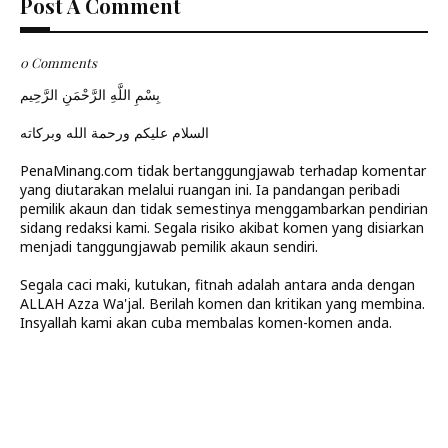
Post A Comment
0 Comments
بِسْمِ اللَّهِ الرَّحْمَنِ الرَّحِيم
السلام عليكم ورحمة الله وبركاته
PenaMinang.com tidak bertanggungjawab terhadap komentar
yang diutarakan melalui ruangan ini. Ia pandangan peribadi
pemilik akaun dan tidak semestinya menggambarkan pendirian
sidang redaksi kami. Segala risiko akibat komen yang disiarkan
menjadi tanggungjawab pemilik akaun sendiri.
Segala caci maki, kutukan, fitnah adalah antara anda dengan
ALLAH Azza Wa'jal. Berilah komen dan kritikan yang membina.
Insyallah kami akan cuba membalas komen-komen anda.