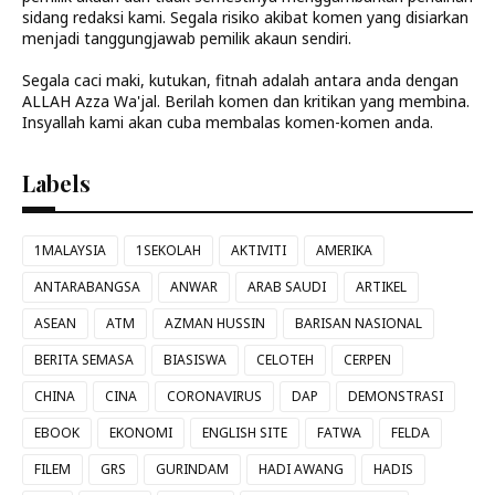
sidang redaksi kami. Segala risiko akibat komen yang disiarkan
menjadi tanggungjawab pemilik akaun sendiri.
Segala caci maki, kutukan, fitnah adalah antara anda dengan
ALLAH Azza Wa'jal. Berilah komen dan kritikan yang membina.
Insyallah kami akan cuba membalas komen-komen anda.
Labels
1MALAYSIA
1SEKOLAH
AKTIVITI
AMERIKA
ANTARABANGSA
ANWAR
ARAB SAUDI
ARTIKEL
ASEAN
ATM
AZMAN HUSSIN
BARISAN NASIONAL
BERITA SEMASA
BIASISWA
CELOTEH
CERPEN
CHINA
CINA
CORONAVIRUS
DAP
DEMONSTRASI
EBOOK
EKONOMI
ENGLISH SITE
FATWA
FELDA
FILEM
GRS
GURINDAM
HADI AWANG
HADIS