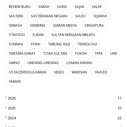
REVIEW BUKU
SABAH
SAINS
SAJAK
SALAF
SASTERA
SASTERAWAN NEGARA
SAUDI
SEJARAH
SEMASA
SENIBINA
SIARAN MEDIA
SINGAPURA
STRATEGI
SUKAN
SULTAN KERAJAAN MELAYU
SUNNAH
SYIAH
TABUNG HAJI
TEKNOLOGI
TENTERA DARAT
TITAH SULTAN
TOKOH
TPPA
UFB
UMNO
UNDANG-UNDANG
USMAN AWANG
USTAZIDRISSULAIMAN
VIDEO
WARISAN
YAHUDI
YAMAN
2026
17
2025
10
2024
22