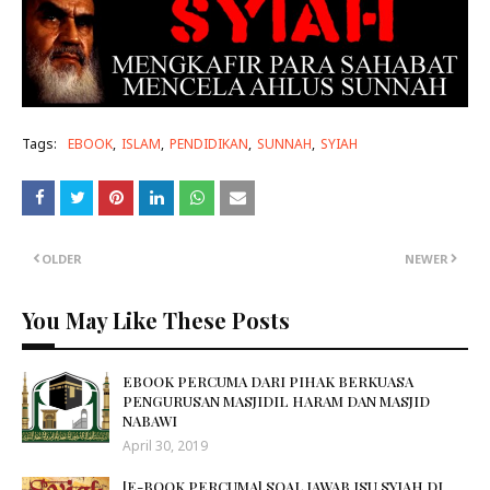
Tags:
EBOOK
ISLAM
PENDIDIKAN
SUNNAH
SYIAH
OLDER
NEWER
You May Like These Posts
EBOOK PERCUMA DARI PIHAK BERKUASA
PENGURUSAN MASJIDIL HARAM DAN MASJID
NABAWI
April 30, 2019
[E-BOOK PERCUMA] SOAL JAWAB ISU SYIAH DI