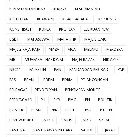
KENYATAAN AKHBAR
KERJAYA
KESELAMATAN
KESIHATAN
KHAWARIJ
KISAH SAHABAT
KOMUNIS
KONSPIRASI
KOREA
KRISTIAN
LEE KUAN YEW
LGBT
MAHASISWA
MAHATHIR
MAJLIS ILMU
MAJLIS RAJA-RAJA
MAZA
MCA
MELAYU
MERDEKA
MIC
MUAFAKAT NASIONAL
NAJIB RAZAK
NIK AZIZ
NRC11
PALESTIN
PAN
PANDANGAN PERIBADI
PAP
PAS
PBAKL
PBBM
PDRM
PELANCONGAN
PELBAGAI
PENDIDIKAN
PENYIMPAN MOHOR
PERNIAGAAN
PH
PKR
PMO
PN
POLITIK
POSTER
PPSMI
PRK
PRU13
PSA
PTPTN
REVIEW BUKU
SABAH
SAINS
SAJAK
SALAF
SASTERA
SASTERAWAN NEGARA
SAUDI
SEJARAH