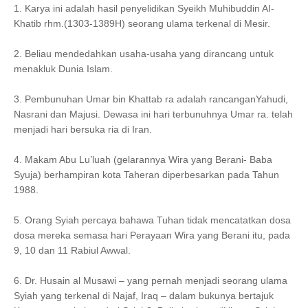
1. Karya ini adalah hasil penyelidikan Syeikh Muhibuddin AI-
Khatib rhm.(1303-1389H) seorang ulama terkenal di Mesir.
2. Beliau mendedahkan usaha-usaha yang dirancang untuk
menakluk Dunia Islam.
3. Pembunuhan Umar bin Khattab ra adalah rancanganYahudi,
Nasrani dan Majusi. Dewasa ini hari terbunuhnya Umar ra. telah
menjadi hari bersuka ria di Iran.
4. Makam Abu Lu’luah (gelarannya Wira yang Berani- Baba
Syuja) berhampiran kota Taheran diperbesarkan pada Tahun
1988.
5. Orang Syiah percaya bahawa Tuhan tidak mencatatkan dosa
dosa mereka semasa hari Perayaan Wira yang Berani itu, pada
9, 10 dan 11 Rabiul Awwal.
6. Dr. Husain al Musawi – yang pernah menjadi seorang ulama
Syiah yang terkenal di Najaf, Iraq – dalam bukunya bertajuk