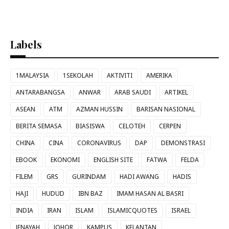
Labels
1MALAYSIA
1SEKOLAH
AKTIVITI
AMERIKA
ANTARABANGSA
ANWAR
ARAB SAUDI
ARTIKEL
ASEAN
ATM
AZMAN HUSSIN
BARISAN NASIONAL
BERITA SEMASA
BIASISWA
CELOTEH
CERPEN
CHINA
CINA
CORONAVIRUS
DAP
DEMONSTRASI
EBOOK
EKONOMI
ENGLISH SITE
FATWA
FELDA
FILEM
GRS
GURINDAM
HADI AWANG
HADIS
HAJI
HUDUD
IBN BAZ
IMAM HASAN AL BASRI
INDIA
IRAN
ISLAM
ISLAMICQUOTES
ISRAEL
JENAYAH
JOHOR
KAMPUS
KELANTAN