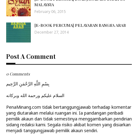
MALAYSIA
February 06, 2015
[E-BOOK PERCUMA] PELAYARAN BANGSA ARAB
December 27, 2014
Post A Comment
0 Comments
بِسْمِ اللَّهِ الرَّحْمَنِ الرَّحِيم
السلام عليكم ورحمة الله وبركاته
PenaMinang.com tidak bertanggungjawab terhadap komentar
yang diutarakan melalui ruangan ini. Ia pandangan peribadi
pemilik akaun dan tidak semestinya menggambarkan pendirian
sidang redaksi kami. Segala risiko akibat komen yang disiarkan
menjadi tanggungjawab pemilik akaun sendiri.