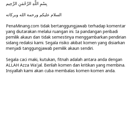
بِسْمِ اللَّهِ الرَّحْمَنِ الرَّحِيم
السلام عليكم ورحمة الله وبركاته
PenaMinang.com tidak bertanggungjawab terhadap komentar
yang diutarakan melalui ruangan ini. Ia pandangan peribadi
pemilik akaun dan tidak semestinya menggambarkan pendirian
sidang redaksi kami. Segala risiko akibat komen yang disiarkan
menjadi tanggungjawab pemilik akaun sendiri.
Segala caci maki, kutukan, fitnah adalah antara anda dengan
ALLAH Azza Wa'jal. Berilah komen dan kritikan yang membina.
Insyallah kami akan cuba membalas komen-komen anda.