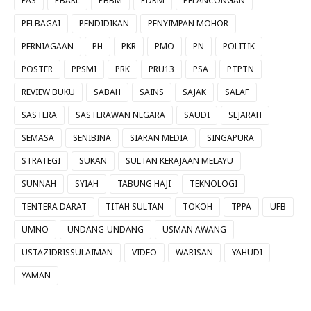
PAS
PBAKL
PBBM
PDRM
PELANCONGAN
PELBAGAI
PENDIDIKAN
PENYIMPAN MOHOR
PERNIAGAAN
PH
PKR
PMO
PN
POLITIK
POSTER
PPSMI
PRK
PRU13
PSA
PTPTN
REVIEW BUKU
SABAH
SAINS
SAJAK
SALAF
SASTERA
SASTERAWAN NEGARA
SAUDI
SEJARAH
SEMASA
SENIBINA
SIARAN MEDIA
SINGAPURA
STRATEGI
SUKAN
SULTAN KERAJAAN MELAYU
SUNNAH
SYIAH
TABUNG HAJI
TEKNOLOGI
TENTERA DARAT
TITAH SULTAN
TOKOH
TPPA
UFB
UMNO
UNDANG-UNDANG
USMAN AWANG
USTAZIDRISSULAIMAN
VIDEO
WARISAN
YAHUDI
YAMAN