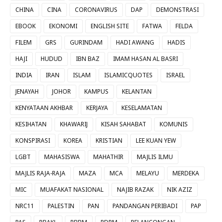
CHINA
CINA
CORONAVIRUS
DAP
DEMONSTRASI
EBOOK
EKONOMI
ENGLISH SITE
FATWA
FELDA
FILEM
GRS
GURINDAM
HADI AWANG
HADIS
HAJI
HUDUD
IBN BAZ
IMAM HASAN AL BASRI
INDIA
IRAN
ISLAM
ISLAMICQUOTES
ISRAEL
JENAYAH
JOHOR
KAMPUS
KELANTAN
KENYATAAN AKHBAR
KERJAYA
KESELAMATAN
KESIHATAN
KHAWARIJ
KISAH SAHABAT
KOMUNIS
KONSPIRASI
KOREA
KRISTIAN
LEE KUAN YEW
LGBT
MAHASISWA
MAHATHIR
MAJLIS ILMU
MAJLIS RAJA-RAJA
MAZA
MCA
MELAYU
MERDEKA
MIC
MUAFAKAT NASIONAL
NAJIB RAZAK
NIK AZIZ
NRC11
PALESTIN
PAN
PANDANGAN PERIBADI
PAP