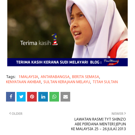
Tags:
1MALAYSIA
ANTARABANGSA
BERITA SEMASA
KENYATAAN AKHBAR
SULTAN KERAJAAN MELAYU
TITAH SULTAN
OLDER
NEWER
LAWATAN RASMI TYT SHINZO
ABE PERDANA MENTERI JEPUN
KE MALAYSIA 25 – 26 JULAI 2013