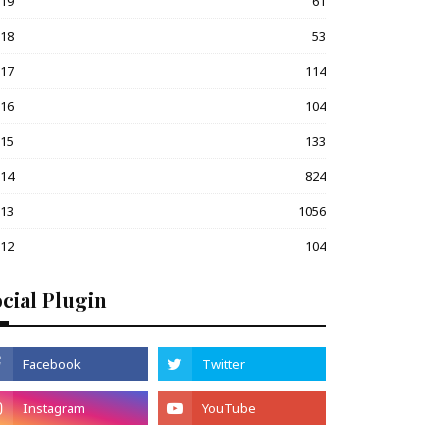
019
61
018
53
017
114
016
104
015
133
014
824
013
1056
012
104
cial Plugin