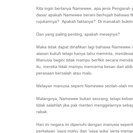
Kita ingin bertanya Namewee, apa jenis Pengarah 
dasar apakah Namewee berani berhujah bahawa fi
rujukannya? Apakah faktanya? Di manakah bukt
Dan yang paling penting, apakah mesejnya?
Maka tidak dapat dinafikan lagi bahawa Namewee i
alasan kukuh tetapi hanya tahu meminta, mendes
Manusia begini tidak mampu berfikir secara menda
itu, mereka tidak mampu mencerna kesan dan akiba
perasaan bersalah atau malu.
Melayan manusia seperti Namewee seolah-olah mel
Malangnya, Namewee bukan seorang, tetapi keba
tidak salahlah jika pak menteri menggelarnya sebag
rabak.
Hari ini negara ini dipenuhi dengan manusia sep
perkataan ‘saya mahu’ dan ‘saya suka’ serta mempe