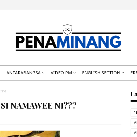
ANTARABANGSA
VIDEO PM
ENGLISH SECTION
FR
I???
L
 SI NAMAWEE NI???
1
A
A