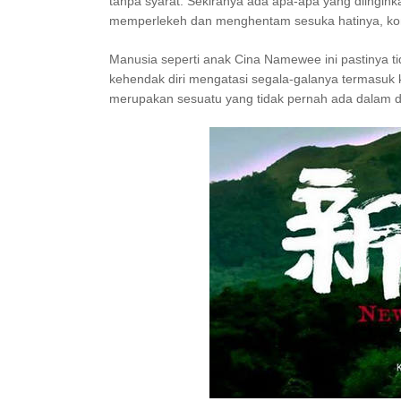
tanpa syarat. Sekiranya ada apa-apa yang diinginka
memperlekeh dan menghentam sesuka hatinya, kon
Manusia seperti anak Cina Namewee ini pastinya tid
kehendak diri mengatasi segala-galanya termasuk 
merupakan sesuatu yang tidak pernah ada dalam d