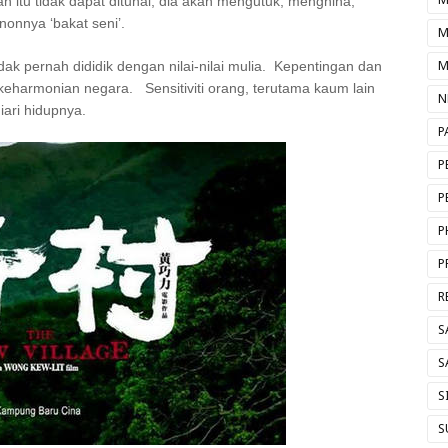
n itu tidak dapat ditunai, dia akan mengutuk, menghina,
onnya ‘bakat seni’.
M
M
ak pernah dididik dengan nilai-nilai mulia. Kepentingan dan
keharmonian negara. Sensitiviti orang, terutama kaum lain
N
iari hidupnya.
P
P
P
P
P
R
S
S
S
S