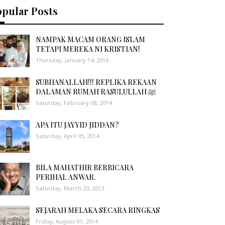
opular Posts
NAMPAK MACAM ORANG ISLAM
TETAPI MEREKA NI KRISTIAN!
Thursday, January 14, 2016
SUBHANALLAH!!! REPLIKA REKAAN
DALAMAN RUMAH RASULULLAH ﷺ
Saturday, February 08, 2014
APA ITU JAYYID JIDDAN?
Saturday, April 05, 2014
BILA MAHATHIR BERBICARA
PERIHAL ANWAR.
Saturday, March 23, 2013
SEJARAH MELAKA SECARA RINGKAS
Friday, August 01, 2014