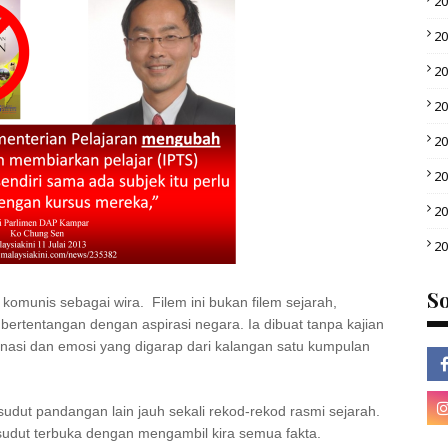
2
2
2
2
2
2
2
2
So
komunis sebagai wira. Filem ini bukan filem sejarah,
rtentangan dengan aspirasi negara. Ia dibuat tanpa kajian
inasi dan emosi yang digarap dari kalangan satu kumpulan
ut pandangan lain jauh sekali rekod-rekod rasmi sejarah.
i sudut terbuka dengan mengambil kira semua fakta.