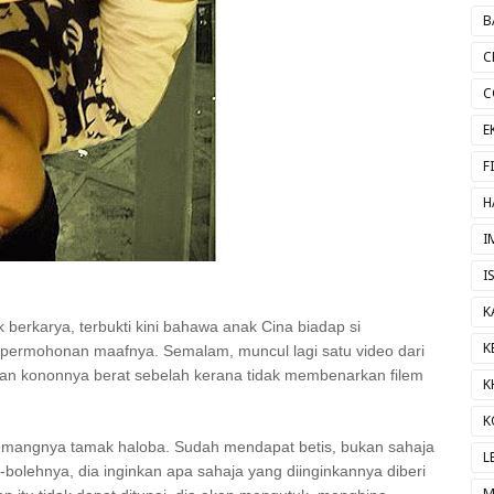
B
C
C
E
F
H
I
I
K
k berkarya, terbukti kini bahawa anak Cina biadap si
K
permohonan maafnya. Semalam, muncul lagi satu video dari
 kononnya berat sebelah kerana tidak membenarkan filem
K
K
emangnya tamak haloba. Sudah mendapat betis, bukan sahaja
L
bolehnya, dia inginkan apa sahaja yang diinginkannya diberi
M