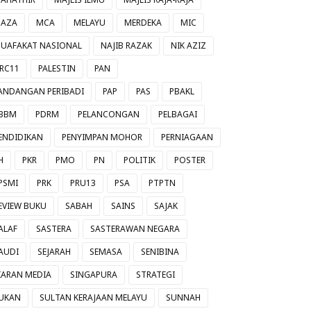
AZA
MCA
MELAYU
MERDEKA
MIC
UAFAKAT NASIONAL
NAJIB RAZAK
NIK AZIZ
RC11
PALESTIN
PAN
ANDANGAN PERIBADI
PAP
PAS
PBAKL
BBM
PDRM
PELANCONGAN
PELBAGAI
ENDIDIKAN
PENYIMPAN MOHOR
PERNIAGAAN
H
PKR
PMO
PN
POLITIK
POSTER
PSMI
PRK
PRU13
PSA
PTPTN
EVIEW BUKU
SABAH
SAINS
SAJAK
ALAF
SASTERA
SASTERAWAN NEGARA
AUDI
SEJARAH
SEMASA
SENIBINA
IARAN MEDIA
SINGAPURA
STRATEGI
UKAN
SULTAN KERAJAAN MELAYU
SUNNAH