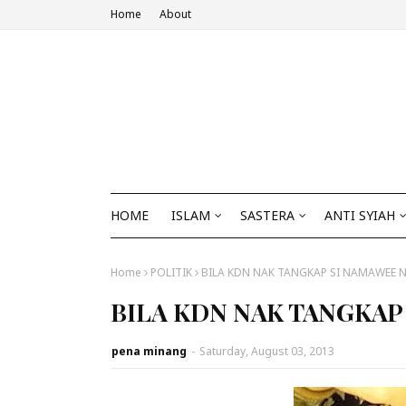
Home
About
HOME
ISLAM
SASTERA
ANTI SYIAH
Home
POLITIK
BILA KDN NAK TANGKAP SI NAMAWEE N
BILA KDN NAK TANGKAP
pena minang
-
Saturday, August 03, 2013