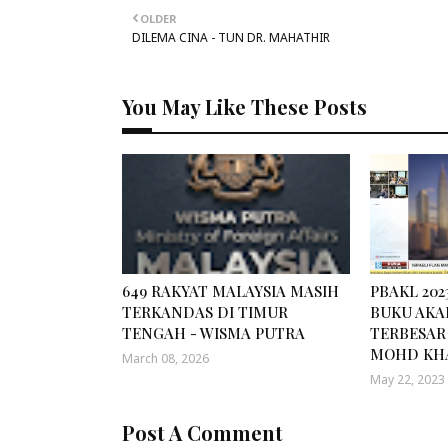
OLDER
DILEMA CINA - TUN DR. MAHATHIR
You May Like These Posts
649 RAKYAT MALAYSIA MASIH
PBAKL 202
TERKANDAS DI TIMUR
BUKU AKA
TENGAH - WISMA PUTRA
TERBESAR 
MOHD KH
March 08, 2026
May 22, 2023
Post A Comment