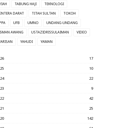
YIAH
TABUNG HAJI
TEKNOLOGI
ENTERA DARAT
TITAH SULTAN
TOKOH
PPA
UFB
UMNO
UNDANG-UNDANG
SMAN AWANG
USTAZIDRISSULAIMAN
VIDEO
ARISAN
YAHUDI
YAMAN
026
17
025
10
024
22
023
9
022
42
021
25
020
142