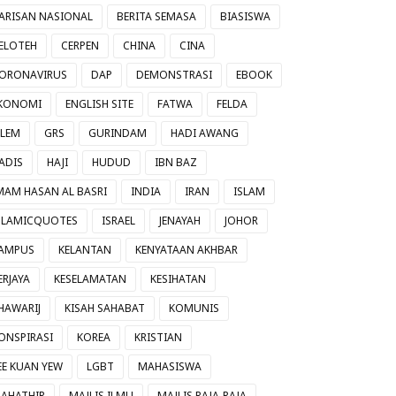
ARISAN NASIONAL
BERITA SEMASA
BIASISWA
ELOTEH
CERPEN
CHINA
CINA
ORONAVIRUS
DAP
DEMONSTRASI
EBOOK
KONOMI
ENGLISH SITE
FATWA
FELDA
ILEM
GRS
GURINDAM
HADI AWANG
ADIS
HAJI
HUDUD
IBN BAZ
MAM HASAN AL BASRI
INDIA
IRAN
ISLAM
SLAMICQUOTES
ISRAEL
JENAYAH
JOHOR
AMPUS
KELANTAN
KENYATAAN AKHBAR
ERJAYA
KESELAMATAN
KESIHATAN
HAWARIJ
KISAH SAHABAT
KOMUNIS
ONSPIRASI
KOREA
KRISTIAN
EE KUAN YEW
LGBT
MAHASISWA
AHATHIR
MAJLIS ILMU
MAJLIS RAJA-RAJA