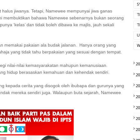
S
at halus jiwanya. Tetapi, Namewee mempunyai jiwa ganas
T
 Ini membuktikan bahawa Namewee sebenarnya bukan seorang
unya ‘kelas’ dan tidak boleh dibawa ke majlis, jauh sekali
T
U
ngan memakai pakaian ala budak jalanan. Hanya orang yang
W
sahaja yang tidak tahu berpakaian yang sesuai dengan tempat.
2
segi nilai-nilai kemasyarakatan mahupun kemanusiaan.
ng hidup berasaskan kemahuan dan kehendak sendiri.
2
2
ng kepada cerita yang disogok oleh ibubapa dan gurunya yang
endak mereka sendiri juga. Walaupun buta sejarah, Namewee
2
2
2
2