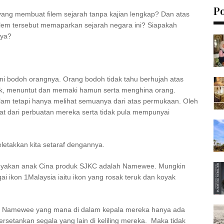
P
yang membuat filem sejarah tanpa kajian lengkap? Dan atas
lem tersebut memaparkan sejarah negara ini? Siapakah
inya?
ni bodoh orangnya. Orang bodoh tidak tahu berhujah atas
ak, menuntut dan memaki hamun serta menghina orang.
lam tetapi hanya melihat semuanya dari atas permukaan. Oleh
t dari perbuatan mereka serta tidak pula mempunyai
etakkan kita setaraf dengannya.
nyakan anak Cina produk SJKC adalah Namewee. Mungkin
ai ikon 1Malaysia iaitu ikon yang rosak teruk dan koyak
erti Namewee yang mana di dalam kepala mereka hanya ada
rsetankan segala yang lain di keliling mereka. Maka tidak