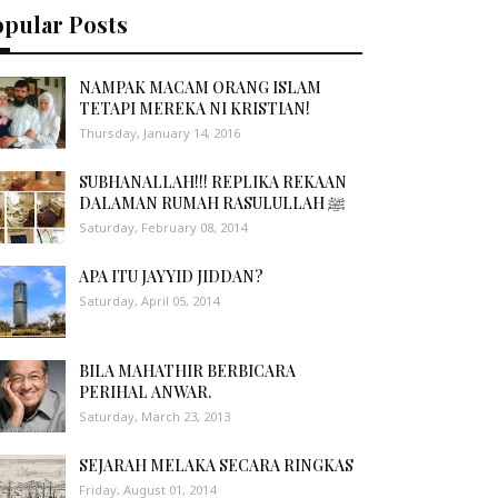
opular Posts
NAMPAK MACAM ORANG ISLAM
TETAPI MEREKA NI KRISTIAN!
Thursday, January 14, 2016
SUBHANALLAH!!! REPLIKA REKAAN
DALAMAN RUMAH RASULULLAH ﷺ
Saturday, February 08, 2014
APA ITU JAYYID JIDDAN?
Saturday, April 05, 2014
BILA MAHATHIR BERBICARA
PERIHAL ANWAR.
Saturday, March 23, 2013
SEJARAH MELAKA SECARA RINGKAS
Friday, August 01, 2014