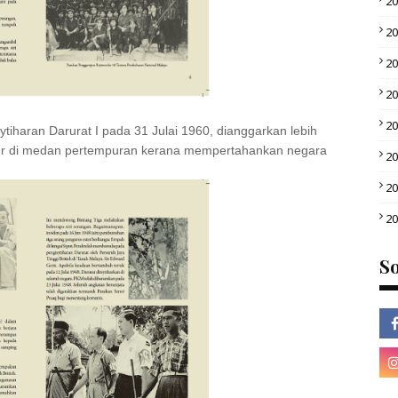
2
2
2
2
2
iharan Darurat I pada 31 Julai 1960, dianggarkan lebih
ur di medan pertempuran kerana mempertahankan negara
2
2
2
So