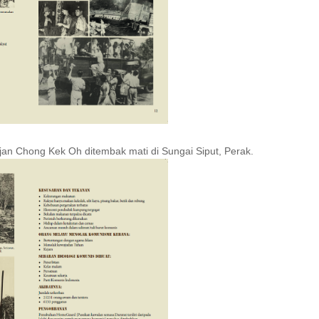
arjan Chong Kek Oh ditembak mati di Sungai Siput, Perak.