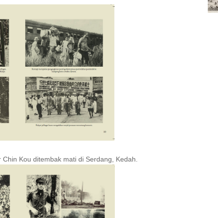
r Chin Kou ditembak mati di Serdang, Kedah.