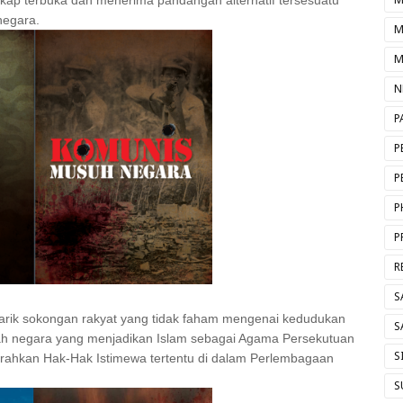
sikap terbuka dan menerima pandangan alternatif tersesuatu
negara.
M
M
N
P
P
P
P
P
R
S
enarik sokongan rakyat yang tidak faham mengenai kedudukan
S
uah negara yang menjadikan Islam sebagai Agama Persekutuan
S
rahkan Hak-Hak Istimewa tertentu di dalam Perlembagaan
S