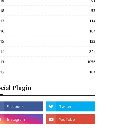
019
61
018
53
017
114
016
104
015
133
014
824
013
1056
012
104
cial Plugin