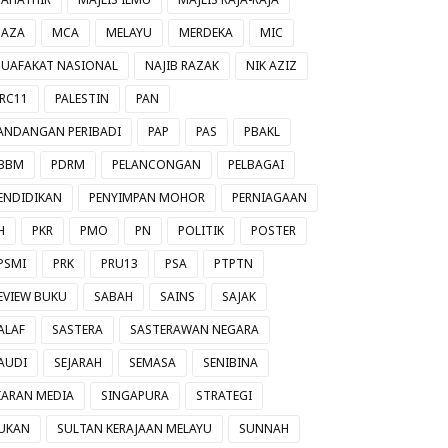
AZA
MCA
MELAYU
MERDEKA
MIC
UAFAKAT NASIONAL
NAJIB RAZAK
NIK AZIZ
RC11
PALESTIN
PAN
ANDANGAN PERIBADI
PAP
PAS
PBAKL
BBM
PDRM
PELANCONGAN
PELBAGAI
ENDIDIKAN
PENYIMPAN MOHOR
PERNIAGAAN
H
PKR
PMO
PN
POLITIK
POSTER
PSMI
PRK
PRU13
PSA
PTPTN
EVIEW BUKU
SABAH
SAINS
SAJAK
ALAF
SASTERA
SASTERAWAN NEGARA
AUDI
SEJARAH
SEMASA
SENIBINA
IARAN MEDIA
SINGAPURA
STRATEGI
UKAN
SULTAN KERAJAAN MELAYU
SUNNAH