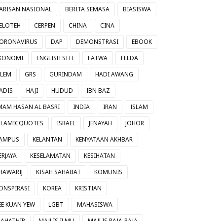
ARISAN NASIONAL
BERITA SEMASA
BIASISWA
ELOTEH
CERPEN
CHINA
CINA
ORONAVIRUS
DAP
DEMONSTRASI
EBOOK
KONOMI
ENGLISH SITE
FATWA
FELDA
ILEM
GRS
GURINDAM
HADI AWANG
ADIS
HAJI
HUDUD
IBN BAZ
MAM HASAN AL BASRI
INDIA
IRAN
ISLAM
SLAMICQUOTES
ISRAEL
JENAYAH
JOHOR
AMPUS
KELANTAN
KENYATAAN AKHBAR
ERJAYA
KESELAMATAN
KESIHATAN
HAWARIJ
KISAH SAHABAT
KOMUNIS
ONSPIRASI
KOREA
KRISTIAN
EE KUAN YEW
LGBT
MAHASISWA
AHATHIR
MAJLIS ILMU
MAJLIS RAJA-RAJA