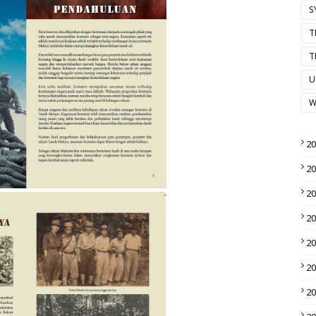
S
T
T
U
W
2
2
2
2
2
2
2