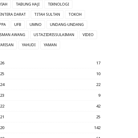
YIAH
TABUNG HAJI
TEKNOLOGI
ENTERA DARAT
TITAH SULTAN
TOKOH
PPA
UFB
UMNO
UNDANG-UNDANG
SMAN AWANG
USTAZIDRISSULAIMAN
VIDEO
ARISAN
YAHUDI
YAMAN
026
17
025
10
024
22
023
9
022
42
021
25
020
142