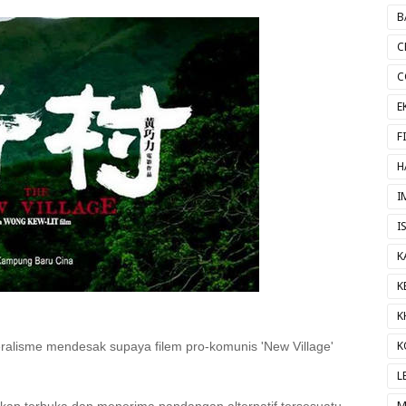
B
C
C
E
F
H
I
I
K
K
K
K
lisme mendesak supaya filem pro-komunis 'New Village'
L
M