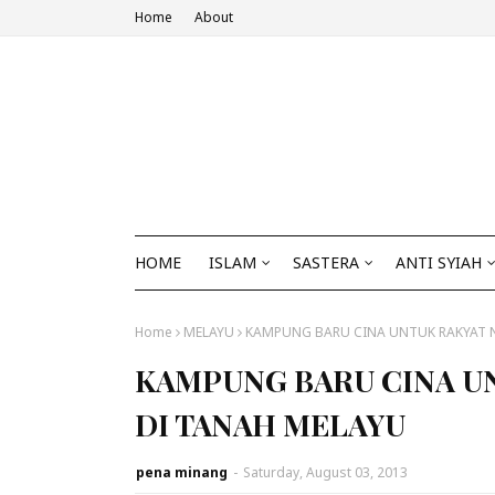
Home
About
HOME
ISLAM
SASTERA
ANTI SYIAH
Home
MELAYU
KAMPUNG BARU CINA UNTUK RAKYAT N
KAMPUNG BARU CINA U
DI TANAH MELAYU
pena minang
-
Saturday, August 03, 2013