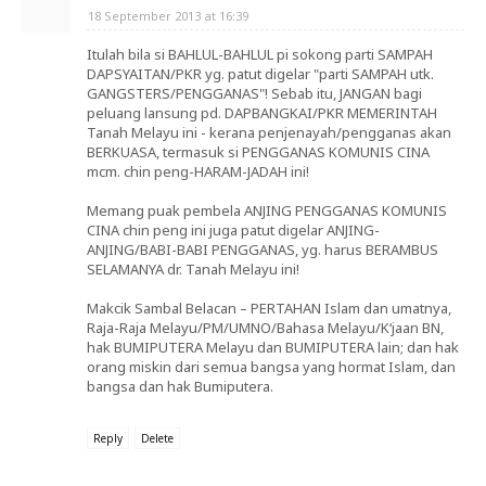
18 September 2013 at 16:39
Itulah bila si BAHLUL-BAHLUL pi sokong parti SAMPAH
DAPSYAITAN/PKR yg. patut digelar "parti SAMPAH utk.
GANGSTERS/PENGGANAS"! Sebab itu, JANGAN bagi
peluang lansung pd. DAPBANGKAI/PKR MEMERINTAH
Tanah Melayu ini - kerana penjenayah/pengganas akan
BERKUASA, termasuk si PENGGANAS KOMUNIS CINA
mcm. chin peng-HARAM-JADAH ini!
Memang puak pembela ANJING PENGGANAS KOMUNIS
CINA chin peng ini juga patut digelar ANJING-
ANJING/BABI-BABI PENGGANAS, yg. harus BERAMBUS
SELAMANYA dr. Tanah Melayu ini!
Makcik Sambal Belacan – PERTAHAN Islam dan umatnya,
Raja-Raja Melayu/PM/UMNO/Bahasa Melayu/K‘jaan BN,
hak BUMIPUTERA Melayu dan BUMIPUTERA lain; dan hak
orang miskin dari semua bangsa yang hormat Islam, dan
bangsa dan hak Bumiputera.
Reply
Delete