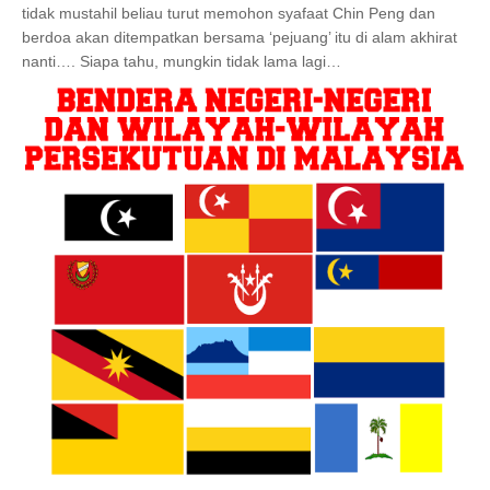
tidak mustahil beliau turut memohon syafaat Chin Peng dan
berdoa akan ditempatkan bersama ‘pejuang’ itu di alam akhirat
nanti…. Siapa tahu, mungkin tidak lama lagi…