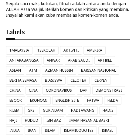
Segala caci maki, kutukan, fitnah adalah antara anda dengan
ALLAH Azza Wa'jal. Berilah komen dan kritikan yang membina.
Insyallah kami akan cuba membalas komen-komen anda.
Labels
1MALAYSIA
1SEKOLAH
AKTIVITI
AMERIKA
ANTARABANGSA
ANWAR
ARAB SAUDI
ARTIKEL
ASEAN
ATM
AZMAN HUSSIN
BARISAN NASIONAL
BERITA SEMASA
BIASISWA
CELOTEH
CERPEN
CHINA
CINA
CORONAVIRUS
DAP
DEMONSTRASI
EBOOK
EKONOMI
ENGLISH SITE
FATWA
FELDA
FILEM
GRS
GURINDAM
HADI AWANG
HADIS
HAJI
HUDUD
IBN BAZ
IMAM HASAN AL BASRI
INDIA
IRAN
ISLAM
ISLAMICQUOTES
ISRAEL