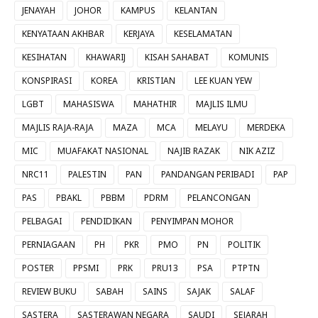
JENAYAH
JOHOR
KAMPUS
KELANTAN
KENYATAAN AKHBAR
KERJAYA
KESELAMATAN
KESIHATAN
KHAWARIJ
KISAH SAHABAT
KOMUNIS
KONSPIRASI
KOREA
KRISTIAN
LEE KUAN YEW
LGBT
MAHASISWA
MAHATHIR
MAJLIS ILMU
MAJLIS RAJA-RAJA
MAZA
MCA
MELAYU
MERDEKA
MIC
MUAFAKAT NASIONAL
NAJIB RAZAK
NIK AZIZ
NRC11
PALESTIN
PAN
PANDANGAN PERIBADI
PAP
PAS
PBAKL
PBBM
PDRM
PELANCONGAN
PELBAGAI
PENDIDIKAN
PENYIMPAN MOHOR
PERNIAGAAN
PH
PKR
PMO
PN
POLITIK
POSTER
PPSMI
PRK
PRU13
PSA
PTPTN
REVIEW BUKU
SABAH
SAINS
SAJAK
SALAF
SASTERA
SASTERAWAN NEGARA
SAUDI
SEJARAH