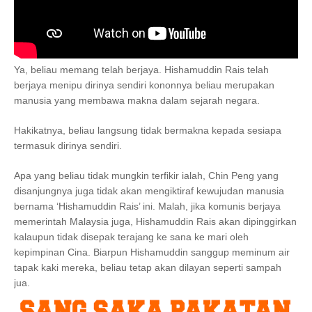
Ya, beliau memang telah berjaya. Hishamuddin Rais telah
berjaya menipu dirinya sendiri kononnya beliau merupakan
manusia yang membawa makna dalam sejarah negara.
Hakikatnya, beliau langsung tidak bermakna kepada sesiapa
termasuk dirinya sendiri.
Apa yang beliau tidak mungkin terfikir ialah, Chin Peng yang
disanjungnya juga tidak akan mengiktiraf kewujudan manusia
bernama ‘Hishamuddin Rais’ ini. Malah, jika komunis berjaya
memerintah Malaysia juga, Hishamuddin Rais akan dipinggirkan
kalaupun tidak disepak terajang ke sana ke mari oleh
kepimpinan Cina. Biarpun Hishamuddin sanggup meminum air
tapak kaki mereka, beliau tetap akan dilayan seperti sampah
jua.