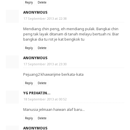
Reply
Delete
ANONYMOUS
17 September 2013 at 22:38
Mendiang chin peng, eh mendiang pulak. Bangkai chin
peng tak layak ditanam di tanah melayu bertuah ni. Biar
bangkai dia tu rot je kat bengkok tu
Reply
Delete
ANONYMOUS
17 September 2013 at 23:30
Pejuang2 khawarijme berkata-kata
Reply
Delete
YG PRIHATIN...
18 September 2013 at 00:52
Manusia jelmaan haiwan alaf baru...
Reply
Delete
ANONYMOUS