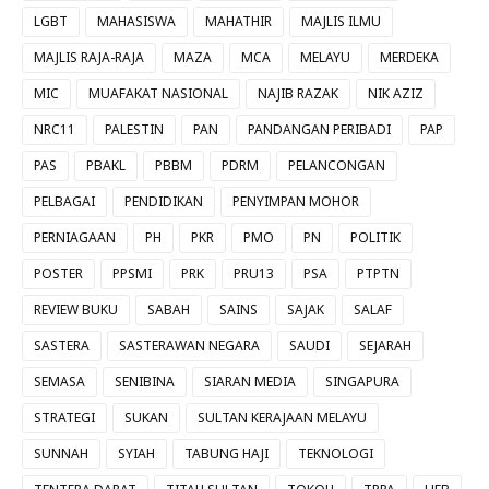
LGBT
MAHASISWA
MAHATHIR
MAJLIS ILMU
MAJLIS RAJA-RAJA
MAZA
MCA
MELAYU
MERDEKA
MIC
MUAFAKAT NASIONAL
NAJIB RAZAK
NIK AZIZ
NRC11
PALESTIN
PAN
PANDANGAN PERIBADI
PAP
PAS
PBAKL
PBBM
PDRM
PELANCONGAN
PELBAGAI
PENDIDIKAN
PENYIMPAN MOHOR
PERNIAGAAN
PH
PKR
PMO
PN
POLITIK
POSTER
PPSMI
PRK
PRU13
PSA
PTPTN
REVIEW BUKU
SABAH
SAINS
SAJAK
SALAF
SASTERA
SASTERAWAN NEGARA
SAUDI
SEJARAH
SEMASA
SENIBINA
SIARAN MEDIA
SINGAPURA
STRATEGI
SUKAN
SULTAN KERAJAAN MELAYU
SUNNAH
SYIAH
TABUNG HAJI
TEKNOLOGI