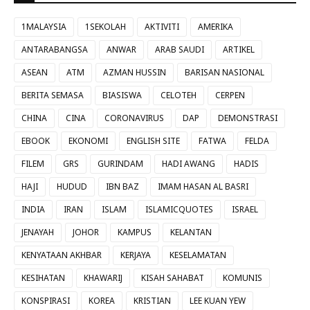
1MALAYSIA
1SEKOLAH
AKTIVITI
AMERIKA
ANTARABANGSA
ANWAR
ARAB SAUDI
ARTIKEL
ASEAN
ATM
AZMAN HUSSIN
BARISAN NASIONAL
BERITA SEMASA
BIASISWA
CELOTEH
CERPEN
CHINA
CINA
CORONAVIRUS
DAP
DEMONSTRASI
EBOOK
EKONOMI
ENGLISH SITE
FATWA
FELDA
FILEM
GRS
GURINDAM
HADI AWANG
HADIS
HAJI
HUDUD
IBN BAZ
IMAM HASAN AL BASRI
INDIA
IRAN
ISLAM
ISLAMICQUOTES
ISRAEL
JENAYAH
JOHOR
KAMPUS
KELANTAN
KENYATAAN AKHBAR
KERJAYA
KESELAMATAN
KESIHATAN
KHAWARIJ
KISAH SAHABAT
KOMUNIS
KONSPIRASI
KOREA
KRISTIAN
LEE KUAN YEW