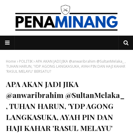
Home
POLITIK
APA AKAN JADI JIKA @anwaribrahim @SultanMelaka_ ,
TUHAN HARUN, 'YDP AGONG LANGKASUKA, AYAH PIN DAN HAJI KAHAR
'RASUL MELAYU' BERSATU?
APA AKAN JADI JIKA
@anwaribrahim @SultanMelaka_
, TUHAN HARUN, 'YDP AGONG
LANGKASUKA, AYAH PIN DAN
HAJI KAHAR 'RASUL MELAYU'